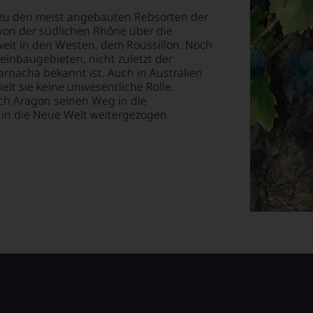
geht.
 zu den meist angebauten Rebsorten der
, von der südlichen Rhône über die
m
eit in den Westen, dem Roussillon. Noch
 Weinbaugebieten, nicht zuletzt der
arnacha bekannt ist. Auch in Australien
ielt sie keine unwesentliche Rolle.
ch Aragon seinen Weg in die
ossen:
in die Neue Welt weitergezogen
EN
E
T
TEN.
en-
tungsteam