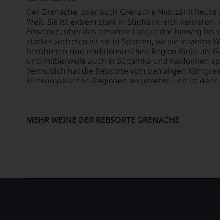
vorbei
Der Grenache, oder auch Grenache Noir, zählt heute
Aus
Welt. Sie ist extrem stark in Südfrankreich vertreten
diese
Provence, über das gesamte Languedoc hinweg bis w
Grund
stärker vertreten ist sie in Spanien, wo sie in vielen
haben
berühmten und traditionsreichen Region Rioja, als G
und mittlerweile auch in Südafrika und Kalifornien sp
wir
Vermutlich hat die Rebsorte vom damaligen Königrei
beschl
südeuropäischen Regionen angetreten und ist dann 
WIR
WERD
UNSER
WEINE
MEHR WEINE DER REBSORTE GRENACHE
AUCH
SELBS
BEWER
Wir,
das
Expert
und
Verkos
des