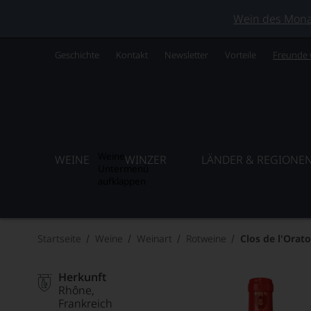
Wein des Monats
Geschichte
Kontakt
Newsletter
Vorteile
Freunde
Weine
WEINE
WINZER
LÄNDER & REGIONE
Untermenü
aufklappen
Startseite
Weine
Weinart
Rotweine
Clos de l'Orat
Herkunft
Rhône
Frankreich