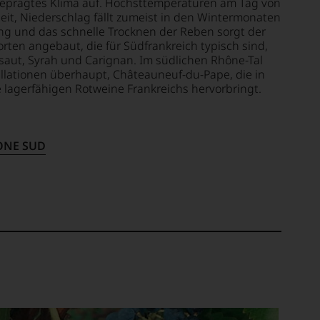
 geprägtes Klima auf. Höchsttemperaturen am Tag von
heit, Niederschlag fällt zumeist in den Wintermonaten
ng und das schnelle Trocknen der Reben sorgt der
rten angebaut, die für Südfrankreich typisch sind,
aut, Syrah und Carignan. Im südlichen Rhône-Tal
llationen überhaupt, Châteauneuf-du-Pape, die in
e lagerfähigen Rotweine Frankreichs hervorbringt.
ONE SUD