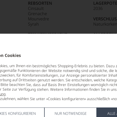
REBSORTEN
LAGERPOTE
Cinsault
2036
Punkte:
Grenache
Mourvedre
VERSCHLUS
Syrah
Naturkorke
TRINKTEMPERATUR
ALLERGEN
Punkte:
ape
18 °C
enthält Sulf
ALKOHOLGEHALT
HERSTELLE
15 % Vol.
Leonce Amo
n Cookies
(Vaucluse),
ies, um Ihnen ein bestmögliches Shopping-Erlebnis zu bieten. Dazu 
85 Punkte:
r.
gsgemäße Funktionieren der Website notwendig sind und solche, die le
zwecken, für Komforteinstellungen, zur Anzeige personalisierter Inhal
erbung auf Drittseiten genutzt werden. Sie entscheiden, welche Katego
entieren
Bitte beachten Sie, dass auf Basis Ihrer Einstellungen womöglich nich
er Seite zur Verfügung stehen. Weitere Informationen finden Sie in un
ung
.
zulehnen, wählen Sie unter »Cookies konfigurieren« ausschließlich »no
e
n Châteauneuf-du-Pape, im Herzen der
KIES KONFIGURIEREN
NUR NOTWENDIGE
ALLE
tungen