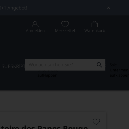
 5+1 Angebot!
Anmelden
Merkzettel
Warenkorb
Subskription
Sale
SUBSKRIPTION
WEIN-JOURNAL
SALE
Untermenü
Untermen
aufklappen
aufklappe
atoire des Papes Rouge