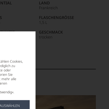
NTIAL
LAND
Frankreich
S
FLASCHENGRÖSSE
n
1,5 L
HINWEIS
GESCHMACK
ite
trocken
R / IMPORTEUR
uroux à F84700
 FRANCE
zählen Cookies,
diglich zu
te oder
rien Sie
t mehr alle
seren
twendig«.
 AUSWÄHLEN