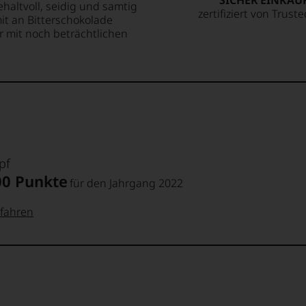
SICHER EINKAU
haltvoll, seidig und samtig
zertifiziert von Trust
t an Bitterschokolade
 mit noch beträchtlichen
pf
00 Punkte
für den Jahrgang 2022
fahren
 Punkte:
pf
pf
Punkte: