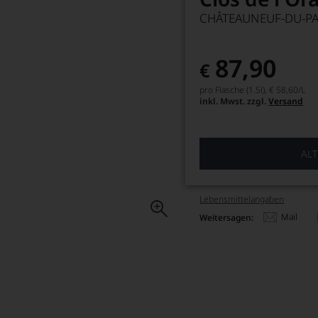
CHÂTEAUNEUF-DU-P
87,90
€
pro Flasche (1.5l),
€ 58,60
/L
inkl. Mwst. zzgl.
Versand
ALT
Lebensmittel­angaben
Mail
Weitersagen: