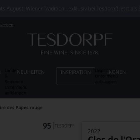
 August: Wiener Tradition - exklusiv bei Tesdorpf! Jetzt als
 werben
Länder
Inspiration
N
NEUHEITEN
IKONEN
INSPIRATION
&
Untermenü
Regionen
aufklappen
Untermenü
aufklappen
oire des Papes rouge
2022
Clos de l'Or