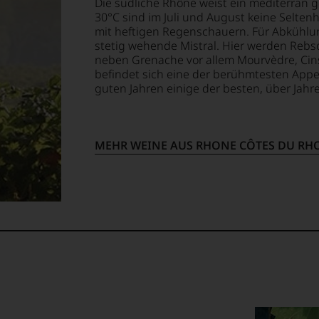
Die südliche Rhône weist ein mediterran
30°C sind im Juli und August keine Selten
lektion
mit heftigen Regenschauern. Für Abkühlu
.
stetig wehende Mistral. Hier werden Rebso
neben Grenache vor allem Mourvèdre, Cins
befindet sich eine der berühmtesten Appe
t
guten Jahren einige der besten, über Jahr
MEHR WEINE AUS RHONE CÔTES DU RH
ellt,
tung
llziehbar