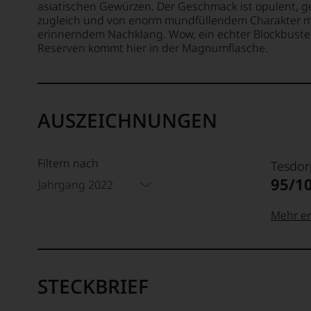
asiatischen Gewürzen. Der Geschmack ist opulent, ge
zugleich und von enorm mundfüllendem Charakter mi
erinnerndem Nachklang. Wow, ein echter Blockbuster
Reserven kommt hier in der Magnumflasche.
AUSZEICHNUNGEN
Filtern nach
Tesdor
95/1
Jahrgang 2022
Mehr er
99–100
Tesdor
Der
STECKBRIEF
Name
Tesdor
95–98 
steht