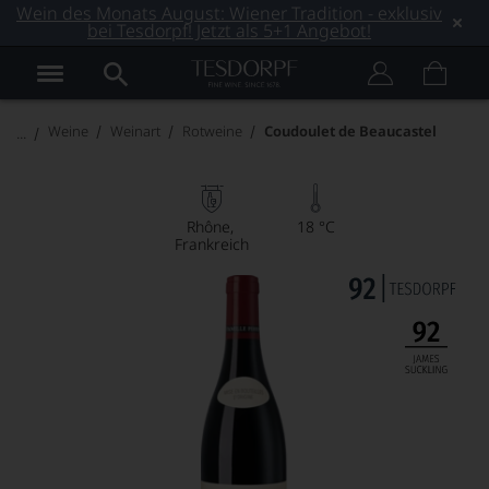
Wein des Monats August: Wiener Tradition - exklusiv
bei Tesdorpf! Jetzt als 5+1 Angebot!
Weine
Weinart
Rotweine
Coudoulet de Beaucastel
Rhône
18 °C
Frankreich