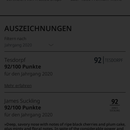
AUSZEICHNUNGEN
Filtern nach
Jahrgang 2020
Tesdorpf
92/100 Punkte
für den Jahrgang 2020
Mehr erfahren
99–100 Punkte:
Tesdorpf
James Suckling
Der
92/100 Punkte
Name
für den Jahrgang 2020
Tesdorpf
95–98 Punkte:
steht
Deep, savory nose with notes of ripe black cherries and plum cake,
für
plus minty and floral notes. In spite of the considerable power and