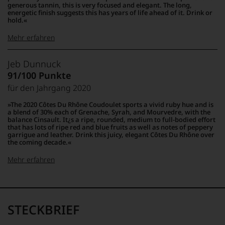
»Fine
generous tannin, this is very focused and elegant. The long,
90–94 Punkte:
energetic finish suggests this has years of life ahead of it. Drink or
Wine«,
hold.
für
die
Mehr erfahren
edlen
85–89 Punkte:
Weine
100-95 Punkte:
James
der
Jeb Dunnuck
Suckling
Welt,
91/100 Punkte
wie
Der
für den Jahrgang 2020
kaum
Amerikaner
90 Punkte und
Unter 85 Punkte:
ein
James
mehr:
The 2020 Côtes Du Rhône Coudoulet sports a vivid ruby hue and is
anderer.
Suckling,
a blend of 30% each of Grenache, Syrah, and Mourvedre, with the
Das
Jahrgang
balance Cinsault. It¿s a ripe, rounded, medium to full-bodied effort
Unter 88
that has lots of ripe red and blue fruits as well as notes of peppery
dokumentieren
1958,
garrigue and leather. Drink this juicy, elegant Côtes Du Rhône over
Punkte:
wir
zählt
the coming decade.
auch
heute
und
zu
Mehr erfahren
gerade
den
mit
bedeutendsten
100-96 Punkte:
Jeb
Bewertungen
und
Dunnuck
und
einflussreichsten
Medaillen
Weinkritikern
STECKBRIEF
renommierter
der
Weinjournalisten
Welt.