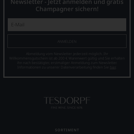
Newsletter - Jetzt anmelden und gratis
Wine
davon
Spectators.
Champagner sichern!
profitieren,
Seinen
statt
Schwerpunkt
an
bildeten
Stelle
die
sich
Weine
nur
aus
ANMELDEN
auf
Bordeaux
Einschätzungen
und
Abmeldung vom Newsletter jederzeit möglich. Ihr
einzelner
Italien,
Willkommensgutschein ist ab 200 € Warenwert gültig und Sie erhalten
Kritiker
ihn nach bestätigter, erstmaliger Anmeldung zum Newsletter.
er
verlassen
Informationen zu unserer Datenverarbeitung finden Sie
hier
.
schrieb
zu
aber
müssen?
auch
Unsere
über
Bewertungen
Australien,
spiegeln
Neuseeland
das
und
Ergebnis
Amerika.
unserer
Der
Expertenrunde
Zigarrenliebhaber
wider.
Suckling
Bitte
SORTIMENT
schrieb