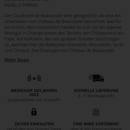
FAMILLE PERRIN
Der Coudoulet de Beaucastel wird gelegentlich als eine Art
»Zweitwein« von Château de Beaucastel betrachtet; was für
ein Irrtum, denn tatsächlich handelt es sich um ein eigenes
Weingut in Orange unweit des Terroirs von Châteauneuf-du-
Pape. Auf Kalkstein, der von grobem Schotter durchzogen
ist, wachsen hier die Rebsorten Grenache, Mourvèdre, Syrah
und Cinsault. Die Önologen von Château de Beaucastel
übernehmen hier An- wie Ausbau und zeichnen somit auch
Mehr lesen
für diese herrliche Komposition verantwortlich. Ein weicher,
runder und harmonischer Wein im klassischen Stil der
südlichen Rhône, der die große Tradition der Region
förmlich atmet, das spürt man im Duft mit seinen feinen
Anklängen an rote Beeren und Gewürze wie Thymian ebenso
WEINSHOP DES JAHRES
SCHNELLE LIEFERUNG
wie in seinem von sanften Gerbstoffen geprägten
2023
3 - 5 Werktage (DE)
Geschmack, der elegant und kraftvoll über die Zunge geht.
ausgezeichnet von »Falstaff«
Das ist ein schöner und richtig eigenständiger Wein.
SICHER EINKAUFEN
FINE WINE SORTIMENT
zertifiziert von Trusted Shops
über 4.500 Premium-Weine