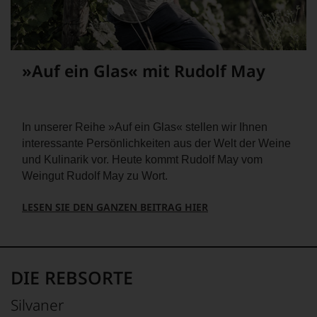
einzelner
Jahrgang
Kritiker
gilt
verlassen
heute
zu
als
müssen?
einer
»Auf ein Glas« mit Rudolf May
Unsere
der
Bewertungen
größten
spiegeln
in
das
der
Ergebnis
In unserer Reihe »Auf ein Glas« stellen wir Ihnen
Geschichte
unserer
des
interessante Persönlichkeiten aus der Welt der Weine
Expertenrunde
Bordelais
und Kulinarik vor. Heute kommt Rudolf May vom
wider.
und
Weingut Rudolf May zu Wort.
Bitte
genießt
beachten
Kultstatus.
Sie
LESEN SIE DEN GANZEN BEITRAG HIER
Und
auch
er
unsere
verschaffte
untenstehenden
Robert
Erläuterungen,
Parker
dann
DIE REBSORTE
ein
wissen
derart
Sie
Silvaner
hohes
dank