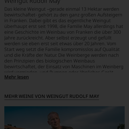
Weingut Rudolf May
Kreativität
BIO KENNZEICHNUNG
um
und
PRODUKT
GESCHMACK
zu
Das kleine Weingut –gerade einmal 13 Hektar werden
Innovationsgeist
DE-ÖKO-006
trocken
unterstreichen,
bewirtschaftet- gehört zu den ganz großen Aufsteigern
Weinjournalismus
auf
in Franken. Dabei gibt es das eigentliche Weingut
und
welch
überhaupt erst seit 1998, die Familie May allerdings hat
Weinbewertung
hohem
eine Geschichte im Weinbau von Franken die über 300
revolutioniert.
Niveau
Jahre zurückreicht. Aber selbst erzeugt und gefüllt
Der
sich
werden sie eben erst seit etwas über 20 Jahren. Vom
studierte
unsere
Start weg setzt die Familie kompromisslos auf Qualität
Rechtsanwalt
Weinselektion
und die Kräfte der Natur. Die Weinberge werden nach
verstand
bewegt.
den Prinzipien des biologischen Weinbaus
sich
Das
bewirtschaftet, der Einsatz von Maschinen im Weinberg
als
aber
wird vermieden, und Pumpen oder ähnliches Gerät
Sprachrohr
genügt
Mehr lesen
sucht man im Keller vergebens, Most und Wein werden
des
uns
ausschließlich nach den Gesetzen der Schwerkraft
Verbrauchers
nicht
bewegt. Und der Most darf sich in aller Ruhe und aus
und
mehr.
eigener Kraft in Wein verwandeln, denn im Keller
schuf
Wir
MEHR WEINE VON WEINGUT RUDOLF MAY
herrscht das das Prinzip des „kontrollierten Nichtstun“
1978
haben
den
wie die Familie es nennt. Die große Liebe und
festgestellt,
Newsletter
dass
Leidenschaft gilt hier dem Silvaner. Und wo andere
»The
manch
daraus einen netten Alltagswein hervorbringen zeigt
Wine
eine
das Weingut Rudolf May welche Größe, Finesse und
Advocate«,