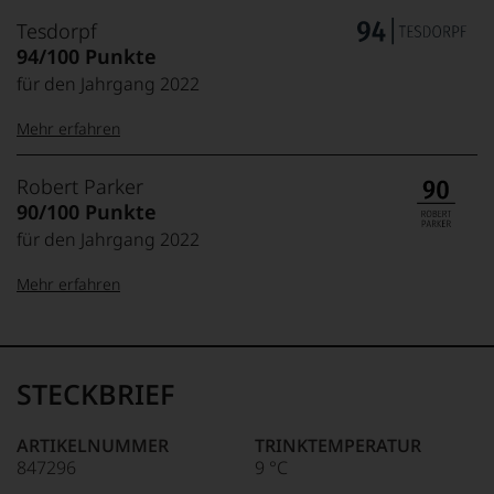
Tesdorpf
94/100 Punkte
für den Jahrgang 2022
Mehr erfahren
99–100 Punkte:
Tesdorpf
Robert Parker
Der
90/100 Punkte
Name
für den Jahrgang 2022
Tesdorpf
95–98 Punkte:
steht
Mehr erfahren
für
»Fine
90–94 Punkte:
Wine«,
100-96 Punkte:
Robert
für
Parker
die
Ganz
STECKBRIEF
edlen
85–89 Punkte:
ohne
Weine
Frage
der
war
ARTIKELNUMMER
TRINKTEMPERATUR
Welt,
Robert
847296
9 °C
95-90 Punkte:
wie
Parker