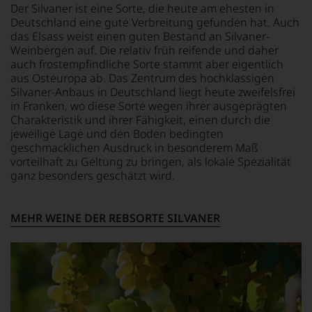
Maß
Der Silvaner ist eine Sorte, die heute am ehesten in
unserer
an
Deutschland eine gute Verbreitung gefunden hat. Auch
Bewertungen
Popularität,
stets,
das Elsass weist einen guten Bestand an Silvaner-
dass
was
Weinbergen auf. Die relativ früh reifende und daher
in
für
auch frostempfindliche Sorte stammt aber eigentlich
der
einen
aus Osteuropa ab. Das Zentrum des hochklassigen
Folgezeit
Wein
Silvaner-Anbaus in Deutschland liegt heute zweifelsfrei
die
Sie
in Franken, wo diese Sorte wegen ihrer ausgeprägten
Zahl
hier
Charakteristik und ihrer Fähigkeit, einen durch die
der
genießen
jeweilige Lage und den Boden bedingten
Abonnenten
können.
des
geschmacklichen Ausdruck in besonderem Maß
»Wine
vorteilhaft zu Geltung zu bringen, als lokale Spezialität
Natürlich
Advocate«
müssen
ganz besonders geschätzt wird.
auf
Sie
40.000
in
anwuchs.
Zukunft
MEHR WEINE DER REBSORTE SILVANER
Parker-
auf
Bewertungen
R.
sind
Parker
heute
&
aus
Co,
der
nicht
Weinkritik
verzichten,