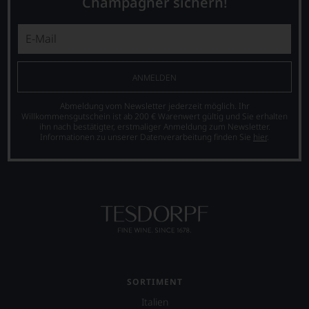
Champagner sichern!
Wir
Lisa
freuen
Perrotti-
uns
Brown.
sehr
2017
Ihnen
erwarb
auf
zudem
ANMELDEN
diesem
der
Weg
Restaurantführer
eine
Abmeldung vom Newsletter jederzeit möglich. Ihr
»Guide
Willkommensgutschein ist ab 200 € Warenwert gültig und Sie erhalten
weitere
Michelin«
ihn nach bestätigter, erstmaliger Anmeldung zum Newsletter.
Hilfe
Anteile
Informationen zu unserer Datenverarbeitung finden Sie
hier
.
an
an
die
dieser
Hand
nach
geben
wie
zu
vor
können,
äußerst
den
bedeutenden
richtigen
Publikation.
Wein
zu
finden.
SORTIMENT
Italien