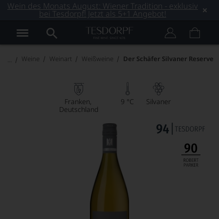
Wein des Monats August: Wiener Tradition - exklusiv
bei Tesdorpf! Jetzt als 5+1 Angebot!
Weine
Weinart
Weißweine
Der Schäfer Silvaner Reserve
Franken
9 °C
Silvaner
Deutschland