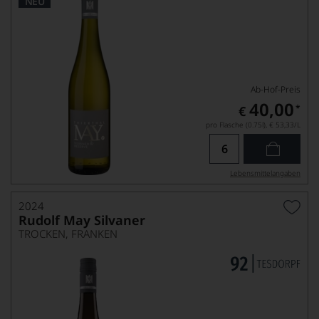
NEU
Ab-Hof-Preis
40,00
*
€
pro Flasche (0.75l),
€ 53,33
/L
Lebensmittel­angaben
2024
Rudolf May Silvaner
TROCKEN, FRANKEN