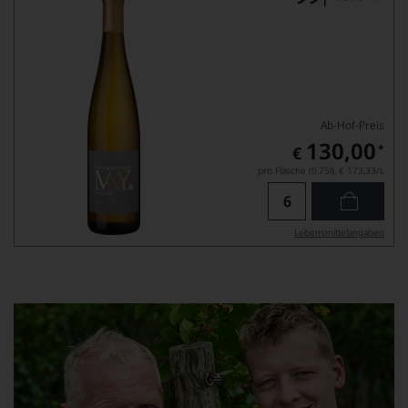
Ab-Hof-Preis
130,00
*
€
pro Flasche (0.75l),
€ 173,33
/L
Lebensmittel­angaben