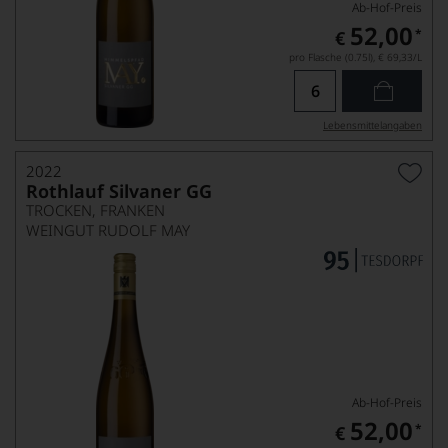
Ab-Hof-Preis
52,00
*
€
pro Flasche (0.75l),
€ 69,33
/L
Lebensmittel­angaben
2022
Rothlauf Silvaner GG
TROCKEN, FRANKEN
WEINGUT RUDOLF MAY
Ab-Hof-Preis
52,00
*
€