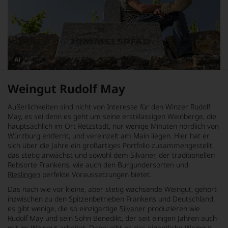
Dieses
Bild
Weingut Rudolf May
wurde
mithilfe
von
Äußerlichkeiten sind nicht von Interesse für den Winzer Rudolf
KI
verändert.
May, es sei denn es geht um seine erstklassigen Weinberge, die
hauptsächlich im Ort Retzstadt, nur wenige Minuten nördlich von
Würzburg entfernt, und vereinzelt am Main liegen. Hier hat er
sich über die Jahre ein großartiges Portfolio zusammengestellt,
das stetig anwächst und sowohl dem Silvaner, der traditionellen
Rebsorte Frankens, wie auch den Burgundersorten und
Rieslingen
perfekte Voraussetzungen bietet.
Das nach wie vor kleine, aber stetig wachsende Weingut, gehört
inzwischen zu den Spitzenbetrieben Frankens und Deutschland,
es gibt wenige, die so einzigartige
Silvaner
produzieren wie
Rudolf May und sein Sohn Benedikt, der seit einigen Jahren auch
mit im Weingut arbeitet. Dabei gibt es das eigentliche Weingut