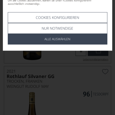
Um alle Cookies abzulehnen, wählen Sie unter »Cookies konfigurieren«
ausschließlich »notwendig«.
COOKIES KONFIGURIEREN
NUR NOTWENDIGE
Ab-Hof-Preis
42,00
*
€
ALLE AUSWÄHLEN
pro Flasche (0.75l),
€ 56,00
/L
Lebensmittel­angaben
2021
Rothlauf Silvaner GG
TROCKEN, FRANKEN
WEINGUT RUDOLF MAY