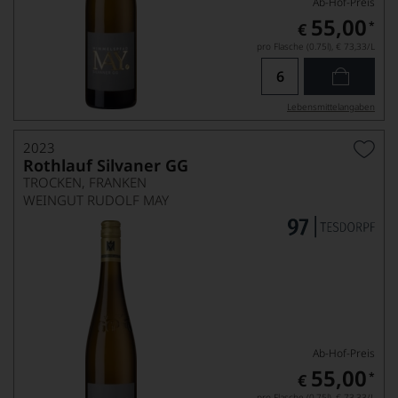
Ab-Hof-Preis
55,00
*
€
pro Flasche (0.75l),
€ 73,33
/L
Lebensmittel­angaben
2023
Rothlauf Silvaner GG
TROCKEN, FRANKEN
WEINGUT RUDOLF MAY
Ab-Hof-Preis
55,00
*
€
pro Flasche (0.75l),
€ 73,33
/L