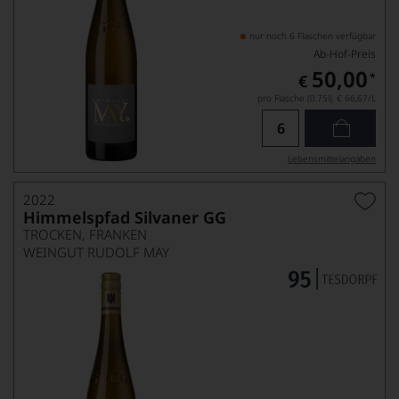
nur noch 6 Flaschen verfügbar
Ab-Hof-Preis
50,00
*
€
pro Flasche (0.75l),
€ 66,67
/L
Lebensmittel­angaben
2022
Himmelspfad Silvaner GG
TROCKEN, FRANKEN
WEINGUT RUDOLF MAY