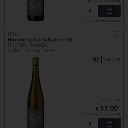
pro Flasche (0.75l),
€ 69,33
/L
Lebensmittel­angaben
2024
Himmelspfad Silvaner GG
TROCKEN, FRANKEN
WEINGUT RUDOLF MAY
Ab-Hof-Preis
57,00
*
€
pro Flasche (0.75l),
€ 76,00
/L