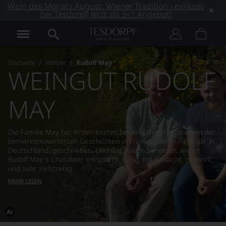
Wein des Monats August: Wiener Tradition - exklusiv
bei Tesdorpf! Jetzt als 5+1 Angebot!
Startseite
Winzer
Rudolf May
WEINGUT RUDOLF
MAY
Die Familie May hat in den letzten beiden Jahrzehnten einen der
bemerkenswertesten Geschichten in Franken, wenn nicht gar in
Deutschland, geschrieben. Und das haben Sie getan, wie es
Rudolf May`s Charakter entspricht, ruhig, mit Bedacht, gekonnt
und sehr zielstrebig.
MEHR LESEN
Dieses