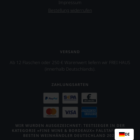
Impressum
Bestellung widerrufen
VERSAND
Ab 12 Flaschen oder 250 € Warenwert liefern wir FREI HAUS
(innerhalb Deutschlands).
ZAHLUNGSARTEN
WIR WURDEN AUSGEZEICHNET: TESTSIEGER IN DER
KATEGORIE »FINE WINE & BORDEAUX« FALSTAFF – DIE
DE
BESTEN WEINHÄNDLER DEUTSCHLAND 2023