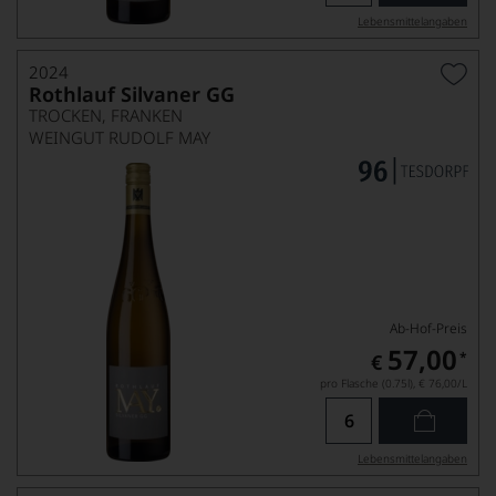
Lebensmittel­angaben
2024
Rothlauf Silvaner GG
TROCKEN, FRANKEN
WEINGUT RUDOLF MAY
Ab-Hof-Preis
57,00
*
€
pro Flasche (0.75l),
€ 76,00
/L
Lebensmittel­angaben