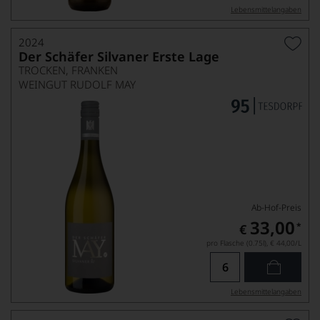
Lebensmittel­angaben
2024
Der Schäfer Silvaner Erste Lage
TROCKEN, FRANKEN
WEINGUT RUDOLF MAY
Ab-Hof-Preis
33,00
*
€
pro Flasche (0.75l),
€ 44,00
/L
Lebensmittel­angaben