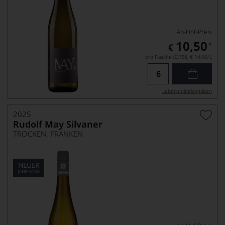
Ab-Hof-Preis
10,50
*
€
pro Flasche (0.75l),
€ 14,00
/L
Lebensmittel­angaben
2025
Rudolf May Silvaner
TROCKEN, FRANKEN
NEUER
JAHRGANG