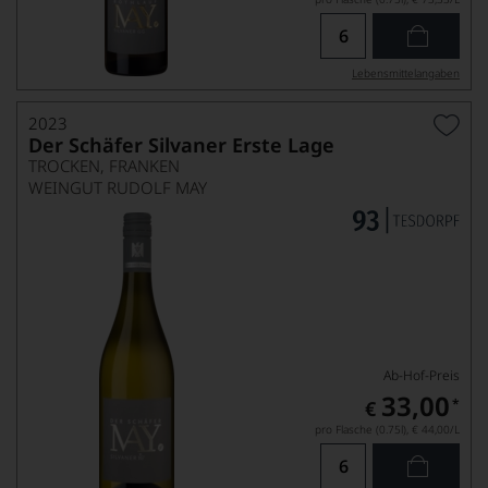
Lebensmittel­angaben
2023
Der Schäfer Silvaner Erste Lage
TROCKEN, FRANKEN
WEINGUT RUDOLF MAY
Ab-Hof-Preis
33,00
*
€
pro Flasche (0.75l),
€ 44,00
/L