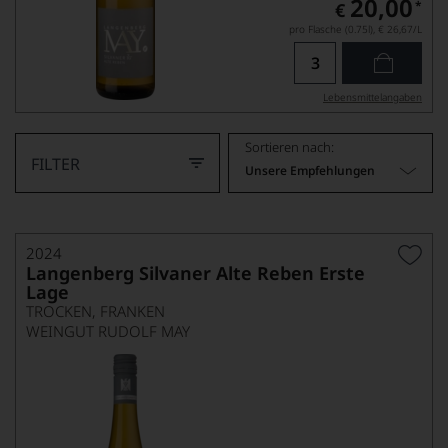
20,00
*
€
pro Flasche (0.75l),
€ 26,67
/L
Lebensmittel­angaben
Sortieren nach:
FILTER
Unsere Empfehlungen
2024
Langenberg Silvaner Alte Reben Erste
Lage
TROCKEN, FRANKEN
WEINGUT RUDOLF MAY