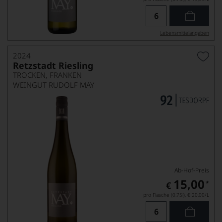
Lebensmittel­angaben
2024
Retzstadt Riesling
TROCKEN, FRANKEN
WEINGUT RUDOLF MAY
Ab-Hof-Preis
15,00
*
€
pro Flasche (0.75l),
€ 20,00
/L