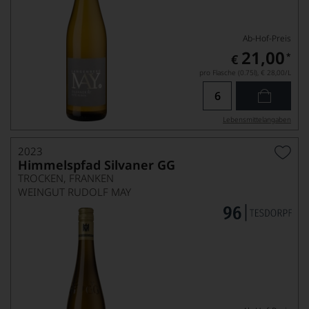
Ab-Hof-Preis
21,00
*
€
pro Flasche (0.75l),
€ 28,00
/L
Lebensmittel­angaben
2023
Himmelspfad Silvaner GG
TROCKEN, FRANKEN
WEINGUT RUDOLF MAY