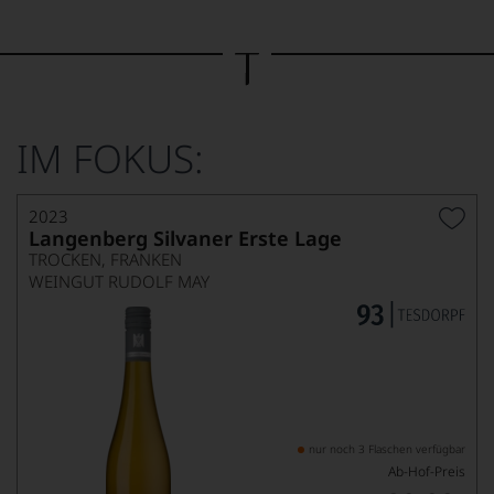
Bild
wurde
mithilfe
von
KI
verändert.
IM FOKUS:
2023
Langenberg Silvaner Erste Lage
TROCKEN, FRANKEN
WEINGUT RUDOLF MAY
nur noch 3 Flaschen verfügbar
Ab-Hof-Preis