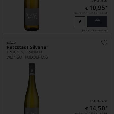
Ab-Hof-Preis
10,95
*
€
pro Flasche (0.75l),
€ 14,60
/L
Lebensmittel­angaben
2025
Retzstadt Silvaner
TROCKEN, FRANKEN
WEINGUT RUDOLF MAY
Ab-Hof-Preis
14,50
*
€
pro Flasche (0.75l),
€ 19,33
/L