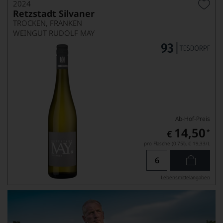
2024
Retzstadt Silvaner
TROCKEN, FRANKEN
WEINGUT RUDOLF MAY
Ab-Hof-Preis
14,50
*
€
pro Flasche (0.75l),
€ 19,33
/L
Lebensmittel­angaben