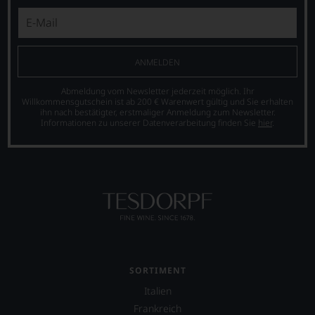
Sie
dank
unserer
Bewertungen
stets,
ANMELDEN
was
für
Abmeldung vom Newsletter jederzeit möglich. Ihr
einen
Willkommensgutschein ist ab 200 € Warenwert gültig und Sie erhalten
Wein
ihn nach bestätigter, erstmaliger Anmeldung zum Newsletter.
Sie
Informationen zu unserer Datenverarbeitung finden Sie
hier
.
hier
genießen
können.
Natürlich
müssen
Sie
in
Zukunft
auf
R.
SORTIMENT
Parker
&
Italien
Co,
Frankreich