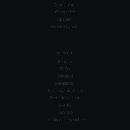
nicht
Deutschland
verzichten,
aber
Österreich
Sie
Spanien
finden
weitere Länder
fortan
an
jedem
Wein
auch
SERVICE
unsere
Tesdorpf-
Kontakt
Bewertung.
FAQs
Wir
Versand
beurteilen
Newsletter
unsere
Weine
Katalog anfordern
nach
Freunde werben
dem
Events
bekannten
und
Karriere
bewährten
Tesdorpf Geschichte
100-
Punkte-