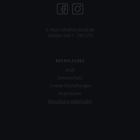
System.
Wir
freuen
uns
sehr
E-Mail: info@tesdorpf.de
Ihnen
Telefon: 0451- 799 270
auf
diesem
Weg
eine
RECHTLICHES
weitere
Hilfe
AGB
an
Datenschutz
die
Cookie-Einstellungen
Hand
geben
Impressum
zu
Bestellung widerrufen
können,
den
richtigen
Wein
zu
finden.