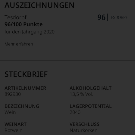
Hauch von Rauch und Stein. Die Tannine wirken elegant,
AUSZEICHNUNGEN
seidig und zugänglich. Was hier fasziniert, ist die tiefe
Mineralität und Energie, die der Pinot Noir ausstrahlt. Er
Tesdorpf
wirkt ferner anmutig, schlank und elegant.
96/100 Punkte
für den Jahrgang 2020
Mehr erfahren
99–100 Punkte:
Tesdorpf
Der
Name
STECKBRIEF
Tesdorpf
95–98 Punkte:
steht
für
ARTIKELNUMMER
ALKOHOLGEHALT
»Fine
892930
13,5 % Vol.
90–94 Punkte:
Wine«,
für
BEZEICHNUNG
LAGERPOTENTIAL
die
Wein
2040
edlen
85–89 Punkte:
Weine
WEINART
VERSCHLUSS
der
Rotwein
Naturkorken
Welt,