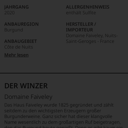
wie
JAHRGANG
ALLERGENHINWEIS
kaum
2020
enthält Sulfite
Unter 85 Punkte:
ein
anderer.
ANBAUREGION
HERSTELLER /
Das
Burgund
IMPORTEUR
dokumentieren
Domaine Faiveley, Nuits-
wir
ANBAUGEBIET
Saint-Geroges - France
auch
Côte de Nuits
und
gerade
LAND
Mehr lesen
mit
APPELLATION
Frankreich
Bewertungen
Gevrey-Chambertin
und
FLASCHENGRÖSSE
Medaillen
REBSORTEN
0,75 L
renommierter
100% Pinot Noir
DER WINZER
Weinjournalisten
GESCHMACK
oder
TRINKTEMPERATUR
trocken
Domaine Faiveley
Fachpublikationen
18 °C
in
Das Haus Faiveley wurde 1825 gegründet und zählt
unseren
seitdem zu den wichtigsten Erzeugern großer
Aussendungen
Burgunderweine. Ganz sicher hat dieser klangvolle
oder
Name wesentlich zu dem großartigen Ruf beigetragen,
in
den das Burgund heute genießt. Denn es gibt kaum ein