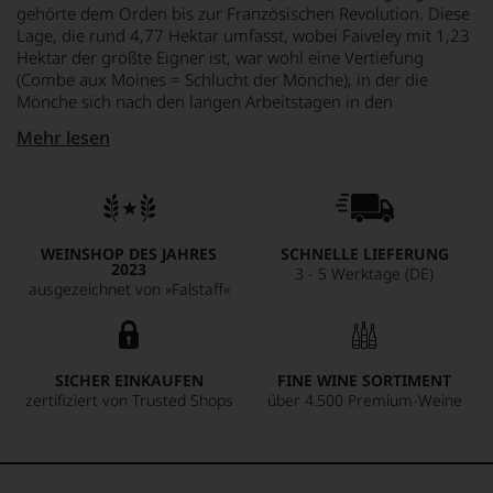
gehörte dem Orden bis zur Französischen Revolution. Diese
Lage, die rund 4,77 Hektar umfasst, wobei Faiveley mit 1,23
Hektar der größte Eigner ist, war wohl eine Vertiefung
(Combe aux Moines = Schlucht der Mönche), in der die
Mönche sich nach den langen Arbeitstagen in den
Weinbergen im Schatten erholt haben. Heute ist dies ein 1er
Mehr lesen
Cru mit einem bemerkenswerten nach Nord-Osten
ausgerichteten Terroir, das einerseits einen hohen
Eisenanteil und gleichzeitig viel weißen Mergel besitzt. Die
Reben der Faiveleys wurden zwischen 1933 und 2017
gepflanzt. Die von Hand gelesenen Trauben wurden
WEINSHOP DES JAHRES
SCHNELLE LIEFERUNG
weitestgehend entrappt und einer 19-tägigen
2023
3 - 5 Werktage (DE)
Maischegärung mit täglicher Pigeage unterzogen, um den
ausgezeichnet von »Falstaff«
Schalen der Trauben ihre Farbe, ihre Tannine sowie ihre
Aromen zu entziehen. Bei diesem Premier Cru wurde der
Pinot Noir in zu rund 50 % neuen und zu 50 % gebrauchten
Fässern für rund 16 Monate ausgebaut, bevor er gefüllt
SICHER EINKAUFEN
FINE WINE SORTIMENT
wurde. Das Eisen und der Mergel im Boden sorgen für Kraft
zertifiziert von Trusted Shops
über 4.500 Premium-Weine
und eine tiefe, offene Mineralik bei diesem Pinot Noir, der
einen sehr typischen Ausdruck von Gevrey-Chambertin
liefert. Der intensiv rubinrote Wein duftet nach frischen
roten Früchten, süßen Gewürzen, Eichennoten und einem