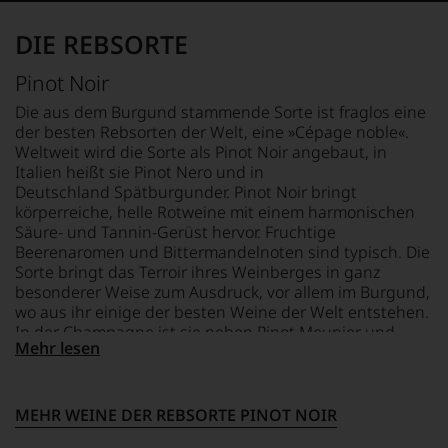
ergeben
sich
DIE REBSORTE
fundierte
Bewertungen
Pinot Noir
jedes
einzelnen
Die aus dem Burgund stammende Sorte ist fraglos eine
Weines.
der besten Rebsorten der Welt, eine »Cépage noble«.
Warum
Weltweit wird die Sorte als Pinot Noir angebaut, in
also
Italien heißt sie Pinot Nero und in
sollen
Deutschland Spätburgunder. Pinot Noir bringt
Sie
körperreiche, helle Rotweine mit einem harmonischen
als
Säure- und Tannin-Gerüst hervor. Fruchtige
Kunde
Beerenaromen und Bittermandelnoten sind typisch. Die
des
Sorte bringt das Terroir ihres Weinberges in ganz
Hauses
besonderer Weise zum Ausdruck, vor allem im Burgund,
nicht
wo aus ihr einige der besten Weine der Welt entstehen.
davon
profitieren,
In der Champagne ist sie neben Pinot Meunier und
Mehr lesen
statt
Chardonnay die dritte wichtige Rebsorte großer
an
Champagner.
Stelle
sich
MEHR WEINE DER REBSORTE PINOT NOIR
nur
auf