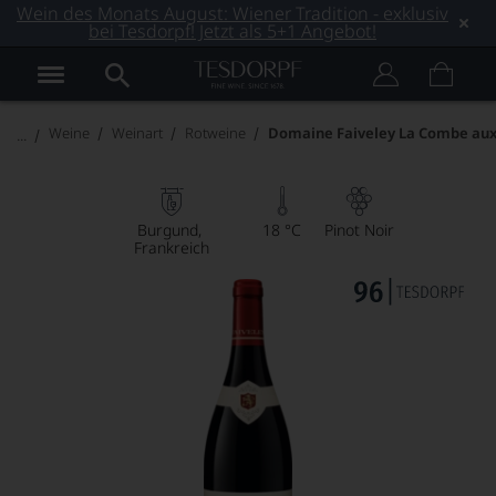
Wein des Monats August: Wiener Tradition - exklusiv
bei Tesdorpf! Jetzt als 5+1 Angebot!
Weine
Weinart
Rotweine
Domaine Faiveley La Combe au
Burgund
18 °C
Pinot Noir
Frankreich