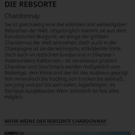
DIE REBSORTE
Bewertungen
jedes
einzelnen
Chardonnay
Weines.
Sie ist gleichzeitig eine der edelsten und vielseitigsten
Warum
Rebsorten der Welt. Ursprünglich stammt sie aus dem
also
französischen Burgund, wo einige der größten
sollen
Chardonnay der Welt entstehen, doch auch in der
Sie
Champagne ist sie die wichtigste, stilbildende Sorte.
als
Doch auch im restlichen Europa und in Übersee –
Kunde
des
insbesondere Kalifornien – ist sie überaus präsent.
Hauses
Charakter und Geschmack werden maßgeblich vom
nicht
Bodentyp, dem Klima und der Art des Ausbaus geprägt.
davon
Von mineralisch bis fruchtig, von trocken bis edelsüß,
profitieren,
von jung und pur bis zum vollen, lagerfähigen, im
statt
Barrique ausgebauten Wein: stilistisch ist fast alles
an
möglich.
Stelle
sich
nur
auf
MEHR WEINE DER REBSORTE CHARDONNAY
Einschätzungen
einzelner