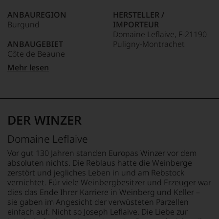
anderer.
ANBAUREGION
HERSTELLER /
Das
Burgund
IMPORTEUR
dokumentieren
Domaine Leflaive, F-21190
wir
ANBAUGEBIET
Puligny-Montrachet
auch
Côte de Beaune
und
gerade
LAND
Mehr lesen
mit
APPELLATION
Frankreich
Bewertungen
Auxey-Duresses
und
FLASCHENGRÖSSE
Medaillen
REBSORTEN
0,75 L
renommierter
100% Chardonnay
DER WINZER
Weinjournalisten
GESCHMACK
oder
TRINKTEMPERATUR
trocken
Domaine Leflaive
Fachpublikationen
10 °C
in
Vor gut 130 Jahren standen Europas Winzer vor dem
unseren
absoluten nichts. Die Reblaus hatte die Weinberge
Aussendungen
zerstört und jegliches Leben in und am Rebstock
oder
vernichtet. Für viele Weinbergbesitzer und Erzeuger war
in
dies das Ende Ihrer Karriere in Weinberg und Keller –
unserem
sie gaben im Angesicht der verwüsteten Parzellen
Webshop,
einfach auf. Nicht so Joseph Leflaive. Die Liebe zur
um