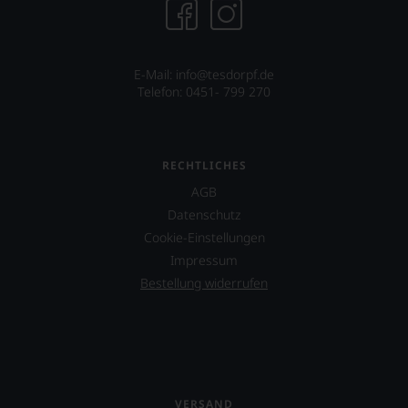
uns
sehr
Ihnen
auf
E-Mail: info@tesdorpf.de
diesem
Telefon: 0451- 799 270
Weg
eine
weitere
Hilfe
RECHTLICHES
an
die
AGB
Hand
Datenschutz
geben
zu
Cookie-Einstellungen
können,
Impressum
den
Bestellung widerrufen
richtigen
Wein
zu
finden.
VERSAND