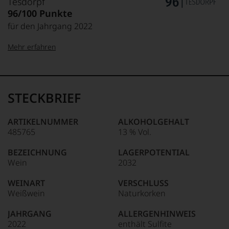
Tesdorpf
96/100 Punkte
für den Jahrgang 2022
Mehr erfahren
99–100 Punkte:
Tesdorpf
Der
Name
STECKBRIEF
Tesdorpf
95–98 Punkte:
steht
für
ARTIKELNUMMER
ALKOHOLGEHALT
»Fine
485765
13 % Vol.
90–94 Punkte:
Wine«,
für
BEZEICHNUNG
LAGERPOTENTIAL
die
Wein
2032
edlen
85–89 Punkte:
Weine
WEINART
VERSCHLUSS
der
Weißwein
Naturkorken
Welt,
wie
JAHRGANG
ALLERGENHINWEIS
kaum
2022
enthält Sulfite
Unter 85 Punkte:
ein