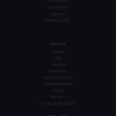
Deutschland
Sie
finden
Österreich
fortan
Spanien
an
weitere Länder
jedem
Wein
auch
unsere
Tesdorpf-
SERVICE
Bewertung.
Wir
Kontakt
beurteilen
FAQs
unsere
Versand
Weine
nach
Newsletter
dem
Katalog anfordern
bekannten
Freunde werben
und
bewährten
Events
100-
Karriere
Punkte-
Tesdorpf Geschichte
System.
Wir
freuen