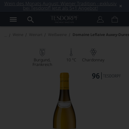
Wein des Monats August: Wiener Tradition - exklusiv
bei Tesdorpf! Jetzt als 5+1 Angebot!
Weine
Weinart
Weißweine
Domaine Leflaive Auxey-Dures
Burgund
10 °C
Chardonnay
Frankreich