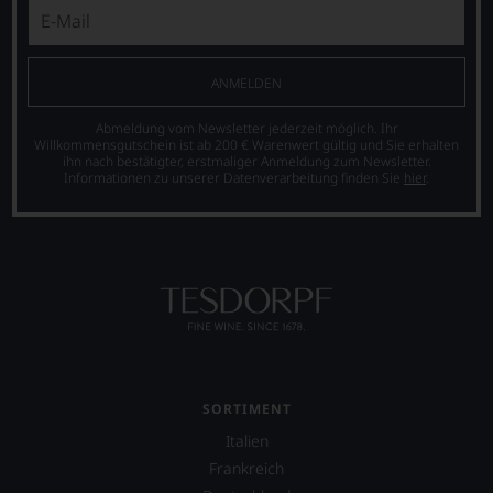
Bewertungen
stets,
was
für
ANMELDEN
einen
Wein
Abmeldung vom Newsletter jederzeit möglich. Ihr
Sie
Willkommensgutschein ist ab 200 € Warenwert gültig und Sie erhalten
hier
ihn nach bestätigter, erstmaliger Anmeldung zum Newsletter.
genießen
Informationen zu unserer Datenverarbeitung finden Sie
hier
.
können.
Natürlich
müssen
Sie
in
Zukunft
auf
R.
Parker
&
SORTIMENT
Co,
nicht
Italien
verzichten,
Frankreich
aber