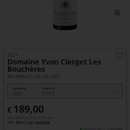
2021
Domaine Yvon Clerget Les
Bouchères
MEURSAULT 1ER CRU AOP
Jahrgang
Volumen
2021
0,75 L
189,00
€
pro Flasche (0.75l),
€ 252,00
/L
inkl. Mwst. zzgl.
Versand
Lieferung (DE) 3 - 5 Werktage