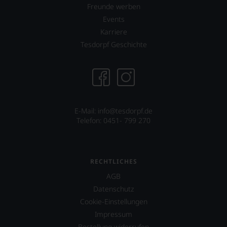
freuen
Freunde werben
uns
Events
sehr
Karriere
Ihnen
auf
Tesdorpf Geschichte
diesem
Weg
eine
weitere
Hilfe
an
die
E-Mail: info@tesdorpf.de
Hand
Telefon: 0451- 799 270
geben
zu
können,
den
RECHTLICHES
richtigen
AGB
Wein
zu
Datenschutz
finden.
Cookie-Einstellungen
Impressum
Bestellung widerrufen