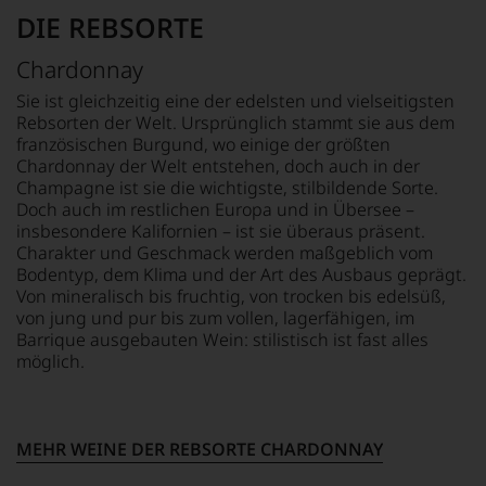
fundierte
DIE REBSORTE
Bewertungen
jedes
einzelnen
Chardonnay
Weines.
Sie ist gleichzeitig eine der edelsten und vielseitigsten
Warum
Rebsorten der Welt. Ursprünglich stammt sie aus dem
also
französischen Burgund, wo einige der größten
sollen
Chardonnay der Welt entstehen, doch auch in der
Sie
Champagne ist sie die wichtigste, stilbildende Sorte.
als
Doch auch im restlichen Europa und in Übersee –
Kunde
des
insbesondere Kalifornien – ist sie überaus präsent.
Hauses
Charakter und Geschmack werden maßgeblich vom
nicht
Bodentyp, dem Klima und der Art des Ausbaus geprägt.
davon
Von mineralisch bis fruchtig, von trocken bis edelsüß,
profitieren,
von jung und pur bis zum vollen, lagerfähigen, im
statt
Barrique ausgebauten Wein: stilistisch ist fast alles
an
möglich.
Stelle
sich
nur
auf
MEHR WEINE DER REBSORTE CHARDONNAY
Einschätzungen
einzelner