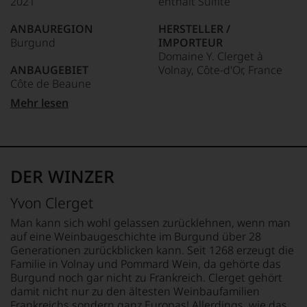
2021
enthält Sulfite
Unter 85 Punkte:
ein
anderer.
ANBAUREGION
HERSTELLER /
Das
Burgund
IMPORTEUR
dokumentieren
Domaine Y. Clerget à
wir
ANBAUGEBIET
Volnay, Côte-d'Or, France
auch
Côte de Beaune
und
gerade
LAND
Mehr lesen
mit
APPELLATION
Frankreich
Bewertungen
Mersault
und
FLASCHENGRÖSSE
Medaillen
REBSORTEN
0,75 L
renommierter
100% Chardonnay
DER WINZER
Weinjournalisten
GESCHMACK
oder
TRINKTEMPERATUR
trocken
Yvon Clerget
Fachpublikationen
16 °C
in
Man kann sich wohl gelassen zurücklehnen, wenn man
unseren
auf eine Weinbaugeschichte im Burgund über 28
Aussendungen
Generationen zurückblicken kann. Seit 1268 erzeugt die
oder
Familie in Volnay und Pommard Wein, da gehörte das
in
Burgund noch gar nicht zu Frankreich. Clerget gehört
unserem
damit nicht nur zu den ältesten Weinbaufamilien
Webshop,
Frankreichs sondern ganz Europas! Allerdings, wie das
um