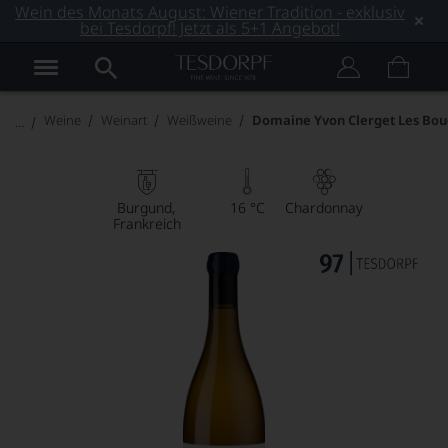
Wein des Monats August: Wiener Tradition - exklusiv
bei Tesdorpf! Jetzt als 5+1 Angebot!
Weine
Weinart
Weißweine
Domaine Yvon Clerget Les Bou
Burgund
16 °C
Chardonnay
Frankreich