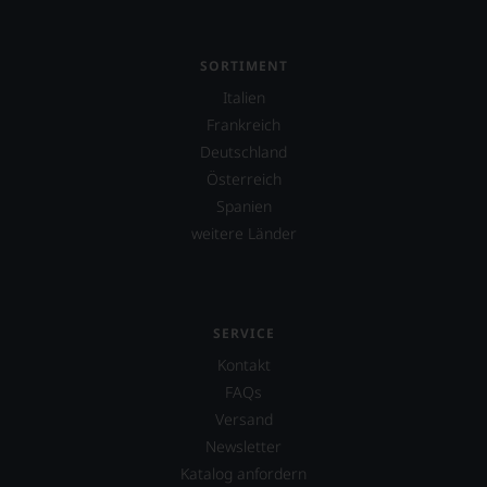
aber
Sie
finden
fortan
SORTIMENT
an
Italien
jedem
Wein
Frankreich
auch
Deutschland
unsere
Österreich
Tesdorpf-
Bewertung.
Spanien
Wir
weitere Länder
beurteilen
unsere
Weine
nach
dem
SERVICE
bekannten
Kontakt
und
bewährten
FAQs
100-
Versand
Punkte-
Newsletter
System.
Wir
Katalog anfordern