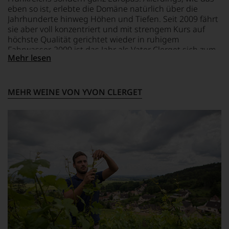
zu
eben so ist, erlebte die Domäne natürlich über die
unterstreichen,
Jahrhunderte hinweg Höhen und Tiefen. Seit 2009 fährt
auf
sie aber voll konzentriert und mit strengem Kurs auf
welch
höchste Qualität gerichtet wieder in ruhigem
hohem
Fahrwasser. 2009 ist das Jahr als Vater Clerget sich zum
Niveau
Mehr lesen
Rückzug entschloss und Sohn Thibaud das Ruder
sich
übernahm. Gerade einmal 6 Hektar groß ist sein Reich,
unsere
da darf man schon von einer Boutique sprechen.
Weinselektion
MEHR WEINE VON YVON CLERGET
bewegt.
Das
aber
genügt
uns
nicht
mehr.
Wir
haben
festgestellt,
dass
manch
eine
Bewertung