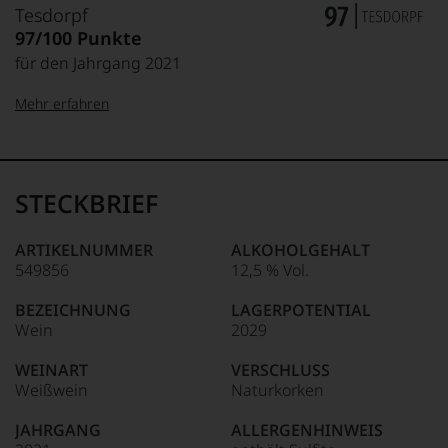
Tesdorpf
97/100 Punkte
für den Jahrgang 2021
Mehr erfahren
99–100 Punkte:
Tesdorpf
Der
Name
STECKBRIEF
Tesdorpf
95–98 Punkte:
steht
für
ARTIKELNUMMER
ALKOHOLGEHALT
»Fine
549856
12,5 % Vol.
90–94 Punkte:
Wine«,
für
BEZEICHNUNG
LAGERPOTENTIAL
die
Wein
2029
edlen
85–89 Punkte:
Weine
WEINART
VERSCHLUSS
der
Weißwein
Naturkorken
Welt,
wie
JAHRGANG
ALLERGENHINWEIS
kaum