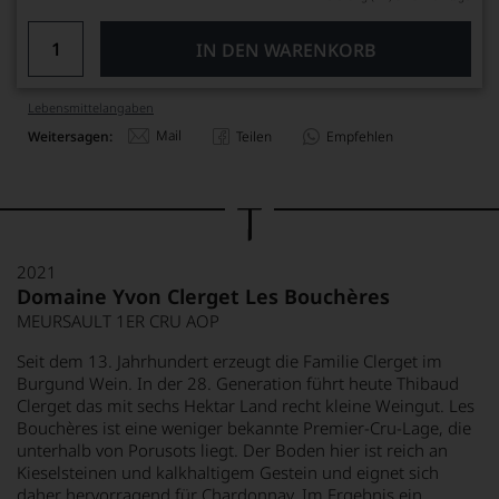
IN DEN WARENKORB
Lebensmittel­angaben
Mail
Weitersagen:
Teilen
Empfehlen
2021
Domaine Yvon Clerget Les Bouchères
MEURSAULT 1ER CRU AOP
Seit dem 13. Jahrhundert erzeugt die Familie Clerget im
Burgund Wein. In der 28. Generation führt heute Thibaud
Clerget das mit sechs Hektar Land recht kleine Weingut. Les
Bouchères ist eine weniger bekannte Premier-Cru-Lage, die
unterhalb von Porusots liegt. Der Boden hier ist reich an
Kieselsteinen und kalkhaltigem Gestein und eignet sich
daher hervorragend für Chardonnay. Im Ergebnis ein