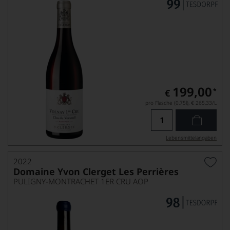
199,00
*
€
pro Flasche (0.75l),
€ 265,33
/L
Lebensmittel­angaben
2022
Domaine Yvon Clerget Les Perrières
PULIGNY-MONTRACHET 1ER CRU AOP