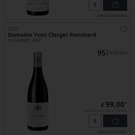
Lebensmittel­angaben
2022
Domaine Yvon Clerget Pommard
POMMARD AOP
99,00
*
€
pro Flasche (0.75l),
€ 132,00
/L
Lebensmittel­angaben