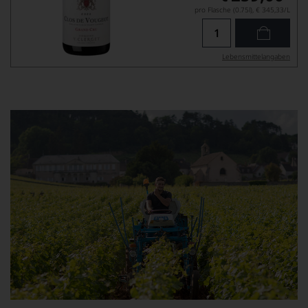
pro Flasche (0.75l),
€ 345,33
/L
Lebensmittel­angaben