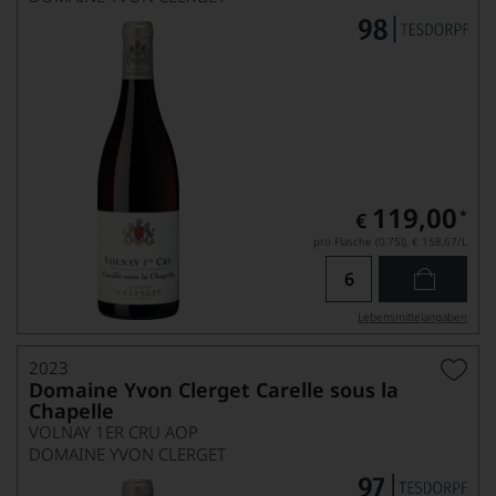
119,00
*
€
pro Flasche (0.75l),
€ 158,67
/L
Lebensmittel­angaben
2023
Domaine Yvon Clerget Carelle sous la
Chapelle
VOLNAY 1ER CRU AOP
DOMAINE YVON CLERGET