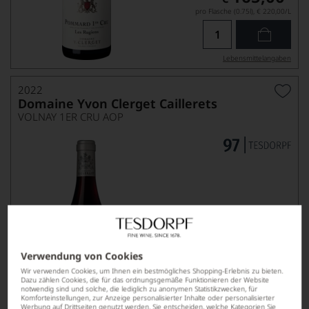
pro Flasche (0.75l),
€ 220,00
/L
Lebensmittel­angaben
2022
Domaine Yvon Clerget Caillerets
VOLNAY 1ER CRU AOP
Verwendung von Cookies
184,00
*
€
Wir verwenden Cookies, um Ihnen ein bestmögliches Shopping-Erlebnis zu bieten.
pro Flasche (0.75l),
€ 245,33
/L
Dazu zählen Cookies, die für das ordnungsgemäße Funktionieren der Website
notwendig sind und solche, die lediglich zu anonymen Statistikzwecken, für
Komforteinstellungen, zur Anzeige personalisierter Inhalte oder personalisierter
Werbung auf Drittseiten genutzt werden. Sie entscheiden, welche Kategorien Sie