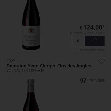
124,00
*
€
pro Flasche (0.75l),
€ 165,33
/L
Lebensmittel­angaben
2022
Domaine Yvon Clerget Clos des Angles
VOLNAY 1ER CRU AOP