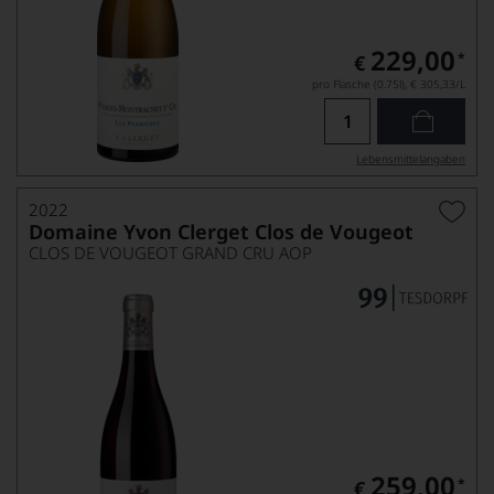
229,00
*
€
pro Flasche (0.75l),
€ 305,33
/L
Lebensmittel­angaben
2022
Domaine Yvon Clerget Clos de Vougeot
CLOS DE VOUGEOT GRAND CRU AOP
259,00
*
€