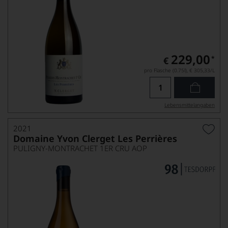
229,00
*
€
pro Flasche (0.75l),
€ 305,33
/L
Lebensmittel­angaben
2021
Domaine Yvon Clerget Les Perrières
PULIGNY-MONTRACHET 1ER CRU AOP