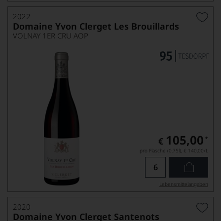
2022
Domaine Yvon Clerget Les Brouillards
VOLNAY 1ER CRU AOP
105,00
*
€
pro Flasche (0.75l),
€ 140,00
/L
Lebensmittel­angaben
2020
Domaine Yvon Clerget Santenots