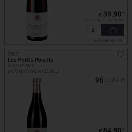
39,90
*
€
pro Flasche (0.75l),
€ 53,20
/L
Lebensmittel­angaben
2022
Les Petits Poisots
VOLNAY AOP
DOMAINE YVON CLERGET
84,90
*
€