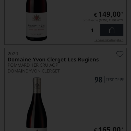
149,00
*
€
pro Flasche (0.75l),
€ 198,67
/L
Lebensmittel­angaben
2020
Domaine Yvon Clerget Les Rugiens
POMMARD 1ER CRU AOP
DOMAINE YVON CLERGET
165,00
*
€