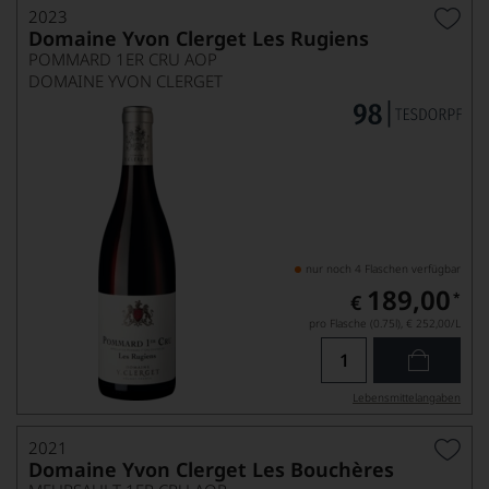
2023
Domaine Yvon Clerget Les Rugiens
POMMARD 1ER CRU AOP
DOMAINE YVON CLERGET
nur noch 4 Flaschen verfügbar
189,00
*
€
pro Flasche (0.75l),
€ 252,00
/L
Lebensmittel­angaben
2021
Domaine Yvon Clerget Les Bouchères