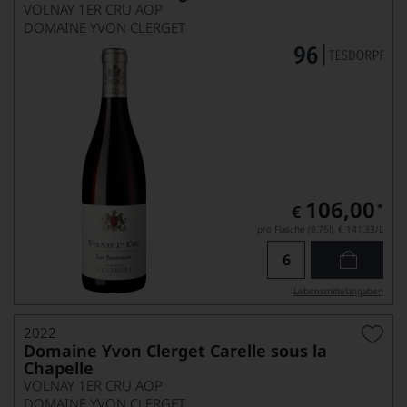
VOLNAY 1ER CRU AOP
DOMAINE YVON CLERGET
106,00
*
€
pro Flasche (0.75l),
€ 141,33
/L
Lebensmittel­angaben
2022
Domaine Yvon Clerget Carelle sous la
Chapelle
VOLNAY 1ER CRU AOP
DOMAINE YVON CLERGET