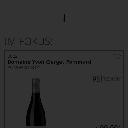
Bild
wurde
mithilfe
von
KI
verändert.
IM FOKUS:
2022
Domaine Yvon Clerget Pommard
POMMARD AOP
99,00
*