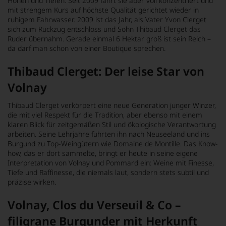
Höhen und Tiefen. Seit 2009 fährt sie aber voll konzentriert und
mit strengem Kurs auf höchste Qualität gerichtet wieder in
ruhigem Fahrwasser. 2009 ist das Jahr, als Vater Yvon Clerget
sich zum Rückzug entschloss und Sohn
Thibaud Clerget
das
Ruder übernahm. Gerade einmal 6 Hektar groß ist sein Reich –
da darf man schon von einer Boutique sprechen.
Thibaud Clerget: Der leise Star von
Volnay
Thibaud Clerget verkörpert eine neue Generation junger Winzer,
die mit viel Respekt für die Tradition, aber ebenso mit einem
klaren Blick für zeitgemäßen Stil und ökologische Verantwortung
arbeiten. Seine Lehrjahre führten ihn nach Neuseeland und ins
Burgund zu Top-Weingütern wie Domaine de Montille. Das Know-
how, das er dort sammelte, bringt er heute in seine eigene
Interpretation von Volnay und Pommard ein: Weine mit Finesse,
Tiefe und Raffinesse, die niemals laut, sondern stets subtil und
präzise wirken.
Volnay, Clos du Verseuil & Co –
filigrane Burgunder mit Herkunft