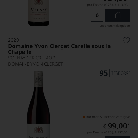
pro Flasche (0.75l),
€ 113,20
/L
Lebensmittel­angaben
2020
Domaine Yvon Clerget Carelle sous la
Chapelle
VOLNAY 1ER CRU AOP
DOMAINE YVON CLERGET
nur noch 5 Flaschen verfügbar
99,00
*
€
pro Flasche (0.75l),
€ 132,00
/L