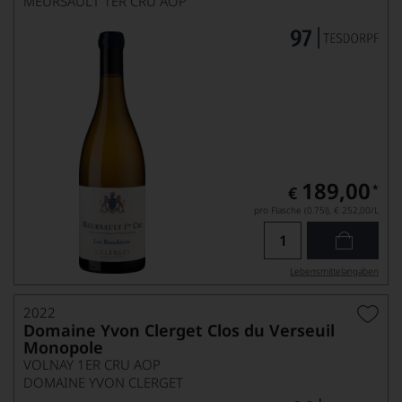
MEURSAULT 1ER CRU AOP
189,00
*
€
pro Flasche (0.75l),
€ 252,00
/L
Lebensmittel­angaben
2022
Domaine Yvon Clerget Clos du Verseuil
Monopole
VOLNAY 1ER CRU AOP
DOMAINE YVON CLERGET