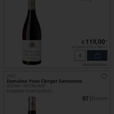
119,00
*
€
pro Flasche (0.75l),
€ 158,67
/L
Lebensmittel­angaben
2022
Domaine Yvon Clerget Santenots
VOLNAY 1ER CRU AOP
DOMAINE YVON CLERGET