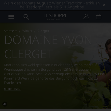
Wein des Monats August: Wiener Tradition - exklusiv
bei Tesdorpf! Jetzt als 5+1 Angebot!
Startseite
Winzer
Clerget
DOMAINE YVON
CLERGET
Man kann sich wohl gelassen zurücklehnen, wenn man auf eine
Weinbaugeschichte im Burgund über 28 Generationen
zurückblicken kann. Seit 1268 erzeugt die Familie in Volnay und
Pommard Wein, da gehörte das Burgund noch gar nicht zu
Frankreich.
MEHR LESEN
Dieses