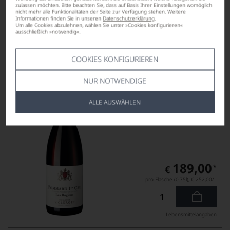
zulassen möchten. Bitte beachten Sie, dass auf Basis Ihrer Einstellungen womöglich
Lebensmittel­angaben
nicht mehr alle Funktionalitäten der Seite zur Verfügung stehen. Weitere
Informationen finden Sie in unseren
Datenschutzerklärung
.
Um alle Cookies abzulehnen, wählen Sie unter »Cookies konfigurieren«
ausschließlich »notwendig«.
2022
Domaine Yvon Clerget Les Rugiens
POMMARD 1ER CRU AOP
COOKIES KONFIGURIEREN
DOMAINE YVON CLERGET
NUR NOTWENDIGE
ALLE AUSWÄHLEN
189,00
*
€
pro Flasche (0.75l),
€ 252,00
/L
Lebensmittel­angaben