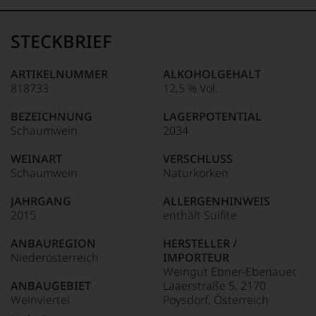
Wine«,
100-96 Punkte:
Falstaff
für
Das
die
unter
STECKBRIEF
edlen
85–89 Punkte:
Weinliebhabern
Weine
wie
95-90 Punkte:
der
unter
ARTIKELNUMMER
ALKOHOLGEHALT
Welt,
Feinschmeckern
818733
12,5 % Vol.
wie
89-80 Punkte:
gleichermaßen
kaum
beliebte
BEZEICHNUNG
LAGERPOTENTIAL
Unter 85 Punkte:
ein
Magazin
79-70
Schaumwein
2034
anderer.
wurde
Punkte:
Das
1980
WEINART
VERSCHLUSS
dokumentieren
in
Schaumwein
Naturkorken
wir
69-60
Österreich
auch
Punkte:
ins
und
JAHRGANG
ALLERGENHINWEIS
Leben
gerade
2015
enthält Sulfite
gerufen.
59-50 Punkte:
mit
Es
Bewertungen
ANBAUREGION
HERSTELLER /
ist
und
Niederösterreich
IMPORTEUR
das
Medaillen
Weingut Ebner-Ebenauer,
älteste
renommierter
ANBAUGEBIET
Laaerstraße 5, 2170
und
Weinjournalisten
Weinviertel
Poysdorf, Österreich
heute
oder
auch