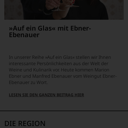
profitieren,
der
statt
Falstaff
an
auch
Stelle
im
sich
digitalen
»Auf ein Glas« mit Ebner-
nur
Zeitalter
Ebenauer
auf
angekommen
Einschätzungen
und
einzelner
verfügt
Kritiker
über
verlassen
In unserer Reihe »Auf ein Glas« stellen wir Ihnen
eine
zu
entsprechende
interessante Persönlichkeiten aus der Welt der
müssen?
Website
Weine und Kulinarik vor. Heute kommen Marion
Unsere
sowie
Ebner und Manfred Ebenauer vom Weingut Ebner-
Bewertungen
über
spiegeln
Ebenauer zu Wort.
eine
das
umfangreiche
Ergebnis
LESEN SIE DEN GANZEN BEITRAG HIER
Wein-
unserer
Datenbank.
Expertenrunde
Neben
wider.
den
Bitte
Magazinen
beachten
DIE REGION
veröffentlicht
Sie