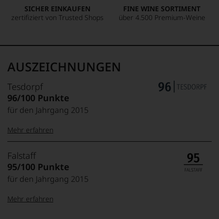
SICHER EINKAUFEN
FINE WINE SORTIMENT
zertifiziert von Trusted Shops
über 4.500 Premium-Weine
AUSZEICHNUNGEN
Tesdorpf
96/100 Punkte
für den Jahrgang 2015
Mehr erfahren
99–100 Punkte:
Tesdorpf
Falstaff
Der
95/100 Punkte
Name
für den Jahrgang 2015
Tesdorpf
95–98 Punkte:
steht
Mehr erfahren
für
»Fine
90–94 Punkte: