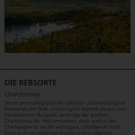
beurteilen
Zukunft
Weinexperten
auf
schwerpunktmäßig
R.
Weine
Parker
aus
&
Österreich,
Co,
aber
nicht
auch
verzichten,
aus
aber
vielen
Sie
weiteren
finden
wichtigen
fortan
Weinbauregionen
an
der
jedem
DIE REBSORTE
Welt.
Wein
Bewertet
auch
Chardonnay
wird
unsere
nach
Tesdorpf-
Sie ist gleichzeitig eine der edelsten und vielseitigsten
dem
Bewertung.
Rebsorten der Welt. Ursprünglich stammt sie aus dem
von
Wir
französischen Burgund, wo einige der größten
Robert
beurteilen
Chardonnay der Welt entstehen, doch auch in der
Parker
unsere
Champagne ist sie die wichtigste, stilbildende Sorte.
implementierten
Weine
Doch auch im restlichen Europa und in Übersee –
100-
nach