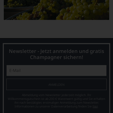
können,
Ausgabe,
den
die
richtigen
sich
Wein
an
zu
der
finden.
dortigen
Wein-
und
Gastronomieszene
ausrichtet.
Newsletter - Jetzt anmelden und gratis
Champagner sichern!
ANMELDEN
Abmeldung vom Newsletter jederzeit möglich. Ihr
Willkommensgutschein ist ab 200 € Warenwert gültig und Sie erhalten
ihn nach bestätigter, erstmaliger Anmeldung zum Newsletter.
Informationen zu unserer Datenverarbeitung finden Sie
hier
.