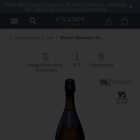
Wein des Monats August: Wiener Tradition - exklusiv
bei Tesdorpf! Jetzt als 5+1 Angebot!
Ebener-Ebenauer Sekt Blanc de Blancs Zero Dosage
Schaumweine
Sekt
Niederösterreich
9 °C
Chardonnay
Österreich