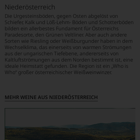
der
auch
Niederösterreich
Falstaff-
unsere
Verlag
untenstehenden
Die Urgesteinsböden, gegen Osten abgelöst von
jährlich
Erläuterungen,
Schiefer, Kalk und Löß-Lehm- Böden und Schotterböden
einen
dann
bilden ein allerbestes Fundament für Österreichs
Restaurantführer,
wissen
Paradesorte, den Grünen Veltliner. Aber auch andere
zwei
Sie
Sorten wie Riesling oder Weißburgunder haben in dem
Weinführer,
dank
Wechselklima, das einerseits von warmen Strömungen
einen
unserer
aus der ungarischen Tiefebene, andererseits von
Bar-
Bewertungen
Kaltluftströmungen aus dem Norden bestimmt ist, eine
und
stets,
ideale Heimstatt gefunden. Die Region ist ein „Who is
Spiritsguide
was
Who“ großer österreichischer Weißweinwinzer.
sowie
für
einen
einen
Caféguide.
Wein
Sie
Im
MEHR WEINE AUS NIEDERÖSTERREICH
hier
hauptsächlichen
genießen
Wein-
können.
und
Gourmetmagazin
Natürlich
Falstaff
müssen
schreiben
Sie
und
in