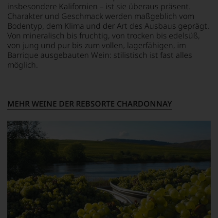
insbesondere Kalifornien – ist sie überaus präsent.
Punkte-
dem
Charakter und Geschmack werden maßgeblich vom
System.
bekannten
Bodentyp, dem Klima und der Art des Ausbaus geprägt.
und
Seit
Von mineralisch bis fruchtig, von trocken bis edelsüß,
bewährten
2010
von jung und pur bis zum vollen, lagerfähigen, im
100-
existiert
Barrique ausgebauten Wein: stilistisch ist fast alles
Punkte-
auch
System.
möglich.
ein
Wir
»Falstaff
freuen
Deutschland«
uns
mit
sehr
MEHR WEINE DER REBSORTE CHARDONNAY
dem
Ihnen
Schwerpunkt
auf
Wein
diesem
und
Weg
Gastronomie
eine
in
weitere
Deutschland
Hilfe
und
an
seit
die
2014
Hand
ebenfalls
geben
eine
zu
Schweizer