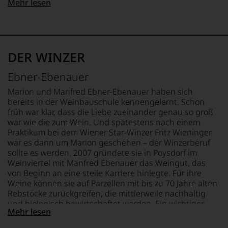
Mehr lesen
Fachpublikationen
auflagenstärkste
APPELLATION
LAND
in
Wein-
Weinviertel
Österreich
unseren
und
Aussendungen
Gourmetmagazin
QUALITÄTSSTUFE
FLASCHENGRÖSSE
oder
Österreichs.
Klandwein
0,75 L
in
DER WINZER
Seit
unserem
2010
REBSORTEN
GESCHMACK
Webshop,
Ebner-Ebenauer
befindet
100% Chardonnay
brut
um
sich
zu
Marion und Manfred Ebner-Ebenauer haben sich
das
TRINKTEMPERATUR
unterstreichen,
bereits in der Weinbauschule kennengelernt. Schon
Magazin
auf
9 °C
früh war klar, dass die Liebe zueinander genau so groß
mehrheitlich
welch
war wie die zum Wein. Und spätestens nach einem
im
hohem
Praktikum bei dem Wiener Star-Winzer Fritz Wieninger
Besitz
Niveau
war es dann um Marion geschehen – der Winzerberuf
der
sich
sollte es werden. 2007 gründete sie in Poysdorf im
Familie
unsere
Rosam,
Weinviertel mit Manfred Ebenauer das Weingut, das
Weinselektion
2017
von Beginn an eine steile Karriere hinlegte. Für ihre
bewegt.
erwarb
Weine können sie auf Parzellen mit bis zu 70 Jahre alten
Das
ein
Rebstöcke zurückgreifen, die mittlerweile nachhaltig
aber
Ex
und biologisch bewirtschaftet werden. Ein wichtiger
genügt
VW
Mehr lesen
Punkt im Wirken von Ebner- Ebenauer ist es Weine zu
uns
Vorstandsmitglied
schaffen, die nicht den Gesetzen des Mainstream oder
nicht