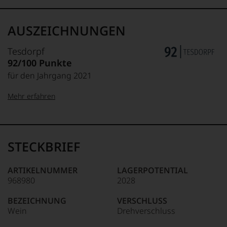
AUSZEICHNUNGEN
Tesdorpf
92/100 Punkte
für den Jahrgang 2021
Mehr erfahren
99–100 Punkte:
Tesdorpf
Der
Name
STECKBRIEF
Tesdorpf
95–98 Punkte:
steht
für
ARTIKELNUMMER
LAGERPOTENTIAL
»Fine
968980
2028
90–94 Punkte:
Wine«,
für
BEZEICHNUNG
VERSCHLUSS
die
Wein
Drehverschluss
edlen
85–89 Punkte: