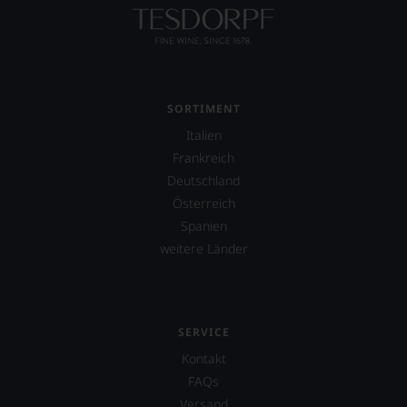
sich
nur
auf
Einschätzungen
einzelner
Kritiker
verlassen
SORTIMENT
zu
Italien
müssen?
Unsere
Frankreich
Bewertungen
Deutschland
spiegeln
Österreich
das
Ergebnis
Spanien
unserer
weitere Länder
Expertenrunde
wider.
Bitte
beachten
Sie
SERVICE
auch
Kontakt
unsere
untenstehenden
FAQs
Erläuterungen,
Versand