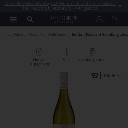
Wein des Monats August: Wiener Tradition - exklusiv
bei Tesdorpf! Jetzt als 5+1 Angebot!
Weine
Weinart
Weißweine
Edition Tesdorpf Grauburgund
Nahe
9 °C
Grauburgunder
Deutschland