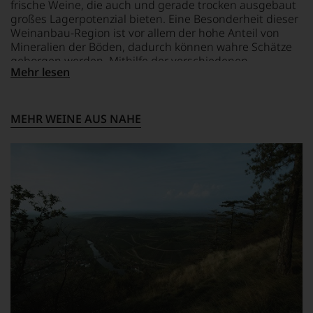
frische Weine, die auch und gerade trocken ausgebaut
BEWERTEN.
großes Lagerpotenzial bieten. Eine Besonderheit dieser
Wir,
Weinanbau-Region ist vor allem der hohe Anteil von
das
Mineralien der Böden, dadurch können wahre Schätze
Experten-
geborgen werden. Mithilfe der verschiedenen
und
Mehr lesen
Bodenarten innerhalb des Weingebietes, können
Verkostungsteam
unterschiedlichste Geschmacksnuancen innerhalb
des
einer Rebsorte gewonnen werden.
Hauses
MEHR WEINE AUS NAHE
Tesdorpf,
diskutieren
leidenschaftlich,
aber
konstruktiv
jeden
Wein
im
Hinblick
auf
Herkunft,
Stilistik,
Rebsortentypizität
und
Charakteristik.