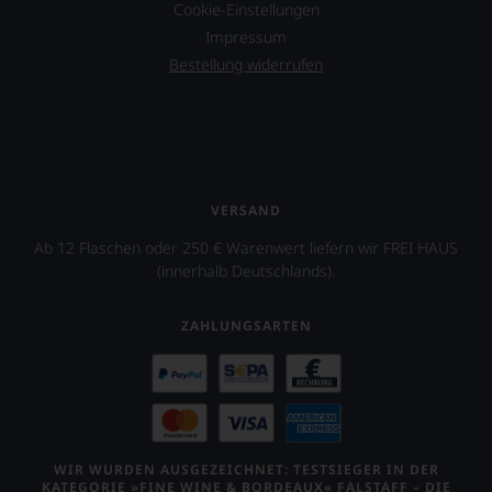
&
Cookie-Einstellungen
Co,
Impressum
nicht
Bestellung widerrufen
verzichten,
aber
Sie
finden
fortan
an
jedem
VERSAND
Wein
auch
Ab 12 Flaschen oder 250 € Warenwert liefern wir FREI HAUS
unsere
(innerhalb Deutschlands).
Tesdorpf-
Bewertung.
Wir
ZAHLUNGSARTEN
beurteilen
unsere
Weine
nach
dem
bekannten
und
WIR WURDEN AUSGEZEICHNET: TESTSIEGER IN DER
KATEGORIE »FINE WINE & BORDEAUX« FALSTAFF – DIE
bewährten