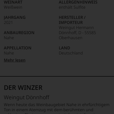
Weine
WEINART
ALLERGENHINWEIS
der
Weißwein
enthält Sulfite
Welt,
wie
JAHRGANG
HERSTELLER /
kaum
2021
IMPORTEUR
Unter 85 Punkte:
ein
Weingut Hermann
anderer.
ANBAUREGION
Dönnhoff, D - 55585
Das
Nahe
Oberhausen
dokumentieren
wir
APPELLATION
LAND
auch
Nahe
Deutschland
und
gerade
Mehr lesen
mit
REBSORTEN
FLASCHENGRÖSSE
Bewertungen
100% Grauburgunder
0,75 L
und
Medaillen
TRINKTEMPERATUR
GESCHMACK
renommierter
9 °C
trocken
DER WINZER
Weinjournalisten
oder
ALKOHOLGEHALT
Weingut Dönnhoff
Fachpublikationen
13 % Vol.
in
Wenn heute das Weinbaugebiet Nahe in ehrfürchtigem
unseren
Ton in einem Atemzug mit dem berühmten und
Aussendungen