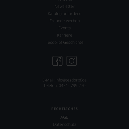
dann
Newsletter
wissen
Katalog anfordern
Sie
dank
Freunde werben
unserer
Events
Bewertungen
Karriere
stets,
was
Tesdorpf Geschichte
für
einen
Wein
Sie
hier
genießen
können.
E-Mail: info@tesdorpf.de
Telefon: 0451- 799 270
Natürlich
müssen
Sie
in
RECHTLICHES
Zukunft
auf
AGB
R.
Datenschutz
Parker