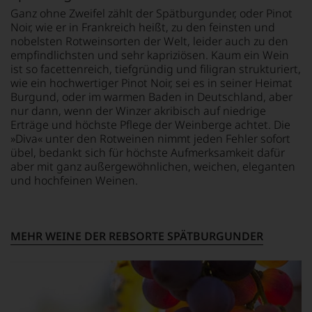
jedes
Ganz ohne Zweifel zählt der Spätburgunder, oder Pinot
einzelnen
Noir, wie er in Frankreich heißt, zu den feinsten und
Weines.
nobelsten Rotweinsorten der Welt, leider auch zu den
Warum
empfindlichsten und sehr kapriziösen. Kaum ein Wein
also
ist so facettenreich, tiefgründig und filigran strukturiert,
sollen
wie ein hochwertiger Pinot Noir, sei es in seiner Heimat
Sie
Burgund, oder im warmen Baden in Deutschland, aber
als
nur dann, wenn der Winzer akribisch auf niedrige
Kunde
Erträge und höchste Pflege der Weinberge achtet. Die
des
»Diva« unter den Rotweinen nimmt jeden Fehler sofort
Hauses
übel, bedankt sich für höchste Aufmerksamkeit dafür
nicht
aber mit ganz außergewöhnlichen, weichen, eleganten
davon
und hochfeinen Weinen.
profitieren,
statt
an
Stelle
sich
MEHR WEINE DER REBSORTE SPÄTBURGUNDER
nur
auf
Einschätzungen
einzelner
Kritiker