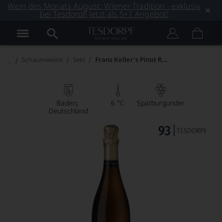
Wein des Monats August: Wiener Tradition - exklusiv
bei Tesdorpf! Jetzt als 5+1 Angebot!
Franz Keller’s Pinot Rosé
Schaumweine
Sekt
Baden
6 °C
Spätburgunder
Deutschland