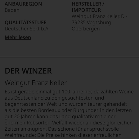
ANBAUREGION
HERSTELLER /
Das
Baden
IMPORTEUR
dokumentieren
Weingut Franz Keller, D -
wir
QUALITÄTSSTUFE
79235 Vogtsburg-
auch
Deutscher Sekt b.A.
Oberbergen
und
gerade
Mehr lesen
mit
REBSORTEN
LAND
Bewertungen
100% Spätburgunder
Deutschland
und
Medaillen
TRINKTEMPERATUR
FLASCHENGRÖSSE
renommierter
6 °C
0,75 L
DER WINZER
Weinjournalisten
oder
ALKOHOLGEHALT
GESCHMACK
Weingut Franz Keller
Fachpublikationen
12 % Vol.
brut
in
Es ist gerade einmal gut 100 Jahre her, da zählten Weine
unseren
RESTSÜSSE
aus Deutschland zu den gesuchtesten und
Aussendungen
4 g/L
begehrtesten der Welt und wurden teurer gehandelt
oder
als die besten Bordeaux oder Burgunder. In den letzten
in
gut 20 Jahren kann das Land qualitativ mit einer
unserem
enormen Rebsorten-Vielfalt wieder an diese glorreichen
Webshop,
Zeiten anknüpfen. Das schöne für anspruchsvolle
um
zu
Weinfreunde: Die Preise hinken dieser erfreulichen