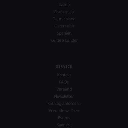
finden
Italien
fortan
Frankreich
an
jedem
Deutschland
Wein
Österreich
auch
Spanien
unsere
Tesdorpf-
weitere Länder
Bewertung.
Wir
beurteilen
unsere
SERVICE
Weine
nach
Kontakt
dem
FAQs
bekannten
und
Versand
bewährten
Newsletter
100-
Katalog anfordern
Punkte-
Freunde werben
System.
Wir
Events
freuen
Karriere
uns