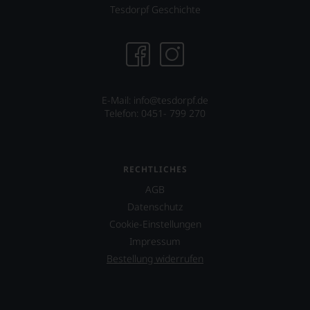
Tesdorpf Geschichte
sehr
Ihnen
auf
diesem
Weg
eine
weitere
E-Mail: info@tesdorpf.de
Hilfe
Telefon: 0451- 799 270
an
die
Hand
geben
zu
RECHTLICHES
können,
AGB
den
Datenschutz
richtigen
Wein
Cookie-Einstellungen
zu
Impressum
finden.
Bestellung widerrufen