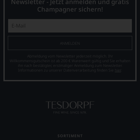
Newsletter - Jetzt anmelden und gratis
stets,
Champagner sichern!
was
für
einen
Wein
Sie
hier
ANMELDEN
genießen
können.
Abmeldung vom Newsletter jederzeit möglich. Ihr
Natürlich
Willkommensgutschein ist ab 200 € Warenwert gültig und Sie erhalten
müssen
ihn nach bestätigter, erstmaliger Anmeldung zum Newsletter.
Informationen zu unserer Datenverarbeitung finden Sie
hier
.
Sie
in
Zukunft
auf
R.
Parker
&
Co,
nicht
verzichten,
aber
SORTIMENT
Sie