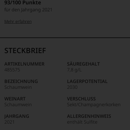
93/100 Punkte
für den Jahrgang 2021
Mehr erfahren
99–100 Punkte:
Tesdorpf
Der
Name
STECKBRIEF
Tesdorpf
95–98 Punkte:
steht
für
ARTIKELNUMMER
SÄUREGEHALT
»Fine
485575
7,8 g/L
90–94 Punkte:
Wine«,
für
BEZEICHNUNG
LAGERPOTENTIAL
die
Schaumwein
2030
edlen
85–89 Punkte:
Weine
WEINART
VERSCHLUSS
der
Schaumwein
Sekt/Champagnerkorken
Welt,
wie
JAHRGANG
ALLERGENHINWEIS
kaum
2021
enthält Sulfite
Unter 85 Punkte:
ein
anderer.