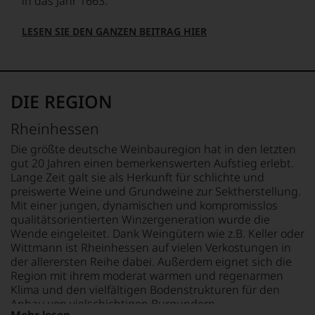
in das Jahr 1663.
müssen?
Unsere
LESEN SIE DEN GANZEN BEITRAG HIER
Bewertungen
spiegeln
das
Ergebnis
unserer
DIE REGION
Expertenrunde
wider.
Rheinhessen
Bitte
beachten
Die größte deutsche Weinbauregion hat in den letzten
Sie
gut 20 Jahren einen bemerkenswerten Aufstieg erlebt.
auch
Lange Zeit galt sie als Herkunft für schlichte und
unsere
preiswerte Weine und Grundweine zur Sektherstellung.
untenstehenden
Mit einer jungen, dynamischen und kompromisslos
Erläuterungen,
qualitätsorientierten Winzergeneration wurde die
dann
Wende eingeleitet. Dank Weingütern wie z.B. Keller oder
wissen
Wittmann ist Rheinhessen auf vielen Verkostungen in
Sie
der allerersten Reihe dabei. Außerdem eignet sich die
dank
Region mit ihrem moderat warmen und regenarmen
unserer
Klima und den vielfältigen Bodenstrukturen für den
Bewertungen
Anbau von vielschichtigen Burgundern,
stets,