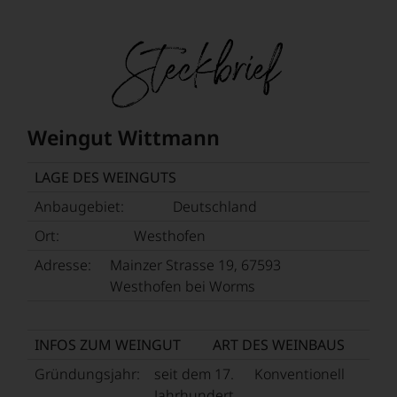
oder
am
Wein
vorbeigeht.
Aus
diesem
Grund
haben
Weingut Wittmann
wir
beschlossen:
LAGE DES WEINGUTS
WIR
WERDEN
Anbaugebiet:
Deutschland
UNSERE
Ort:
Westhofen
WEINE
AUCH
Adresse:
Mainzer Strasse 19, 67593
SELBST
Westhofen bei Worms
BEWERTEN.
Wir,
das
INFOS ZUM WEINGUT
ART DES WEINBAUS
Experten-
und
Gründungsjahr:
seit dem 17.
Konventionell
Verkostungsteam
Jahrhundert