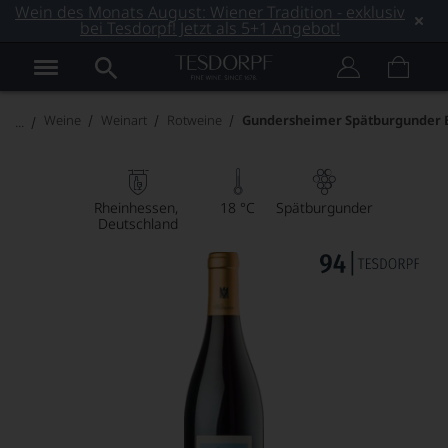
Wein des Monats August: Wiener Tradition - exklusiv
bei Tesdorpf! Jetzt als 5+1 Angebot!
Weine
Weinart
Rotweine
Gundersheimer Spätburgunder E
Rheinhessen
18 °C
Spätburgunder
Deutschland