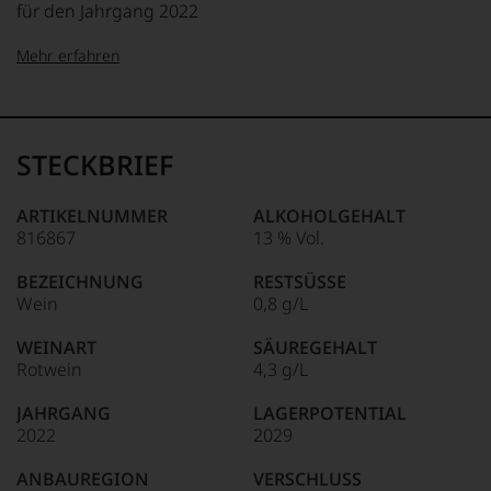
für den Jahrgang 2022
Mehr erfahren
99–100 Punkte:
Tesdorpf
Der
Name
STECKBRIEF
Tesdorpf
95–98 Punkte:
steht
für
ARTIKELNUMMER
ALKOHOLGEHALT
»Fine
816867
13 % Vol.
90–94 Punkte:
Wine«,
für
BEZEICHNUNG
RESTSÜSSE
die
Wein
0,8 g/L
edlen
85–89 Punkte:
Weine
WEINART
SÄUREGEHALT
der
Rotwein
4,3 g/L
Welt,
wie
JAHRGANG
LAGERPOTENTIAL
kaum
2022
2029
Unter 85 Punkte:
ein
anderer.
ANBAUREGION
VERSCHLUSS
Das