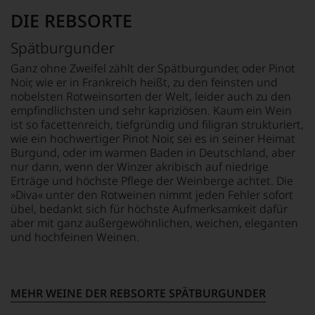
fortan
DIE REBSORTE
an
jedem
Wein
Spätburgunder
auch
Ganz ohne Zweifel zählt der Spätburgunder, oder Pinot
unsere
Noir, wie er in Frankreich heißt, zu den feinsten und
Tesdorpf-
nobelsten Rotweinsorten der Welt, leider auch zu den
Bewertung.
Wir
empfindlichsten und sehr kapriziösen. Kaum ein Wein
beurteilen
ist so facettenreich, tiefgründig und filigran strukturiert,
unsere
wie ein hochwertiger Pinot Noir, sei es in seiner Heimat
Weine
Burgund, oder im warmen Baden in Deutschland, aber
nach
nur dann, wenn der Winzer akribisch auf niedrige
dem
Erträge und höchste Pflege der Weinberge achtet. Die
bekannten
»Diva« unter den Rotweinen nimmt jeden Fehler sofort
und
übel, bedankt sich für höchste Aufmerksamkeit dafür
bewährten
aber mit ganz außergewöhnlichen, weichen, eleganten
100-
und hochfeinen Weinen.
Punkte-
System.
Wir
freuen
MEHR WEINE DER REBSORTE SPÄTBURGUNDER
uns
sehr