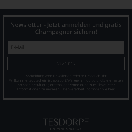
Newsletter - Jetzt anmelden und gratis
Champagner sichern!
ANMELDEN
Abmeldung vom Newsletter jederzeit möglich. Ihr
Willkommensgutschein ist ab 200 € Warenwert gültig und Sie erhalten
ihn nach bestätigter, erstmaliger Anmeldung zum Newsletter.
Informationen zu unserer Datenverarbeitung finden Sie
hier
.