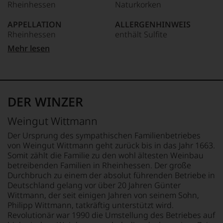
Rheinhessen
Naturkorken
dokumentieren
wir
APPELLATION
ALLERGENHINWEIS
auch
Rheinhessen
enthält Sulfite
und
gerade
Mehr lesen
mit
QUALITÄTSSTUFE
HERSTELLER /
Bewertungen
Qba
IMPORTEUR
und
Weingut Wittmann, D -
Medaillen
REBSORTEN
67593 Westhofen
renommierter
100% Spätburgunder
DER WINZER
Weinjournalisten
LAND
oder
BIO KENNZEICHNUNG
Deutschland
Weingut Wittmann
Fachpublikationen
HÄNDLER
in
DE-ÖKO-006
FLASCHENGRÖSSE
Der Ursprung des sympathischen Familienbetriebes
unseren
0,75 L
von Weingut Wittmann geht zurück bis in das Jahr 1663.
Aussendungen
BIO KENNZEICHNUNG
Somit zählt die Familie zu den wohl ältesten Weinbau
oder
PRODUKT
GESCHMACK
betreibenden Familien in Rheinhessen. Der große
in
DE-ÖKO-022
trocken
Durchbruch zu einem der absolut führenden Betriebe in
unserem
Deutschland gelang vor über 20 Jahren Günter
Webshop,
TRINKTEMPERATUR
Wittmann, der seit einigen Jahren von seinem Sohn,
um
18 °C
zu
Philipp Wittmann, tatkräftig unterstützt wird.
unterstreichen,
Revolutionär war 1990 die Umstellung des Betriebes auf