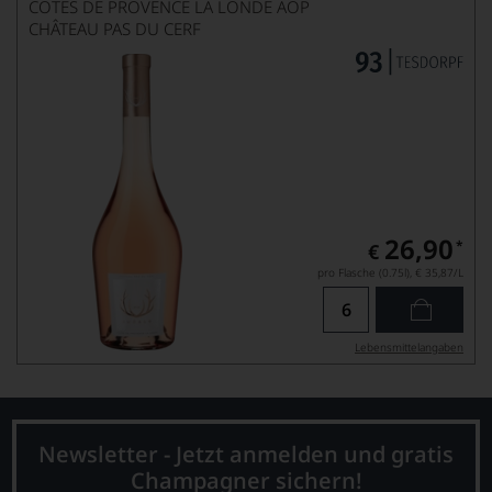
CÔTES DE PROVENCE LA LONDE AOP
CHÂTEAU PAS DU CERF
26,90
*
€
pro Flasche (0.75l),
€ 35,87
/L
Lebensmittel­angaben
Newsletter - Jetzt anmelden und gratis
Champagner sichern!