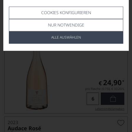
2025
Clos de Caille Rosé
COOKIES KONFIGURIEREN
CÔTES DE PROVENCE AOP
DOMAINE DU CLOS DE CAILLE
NUR NOTWENDIGE
ALLE AUSWÄHLEN
24,90
*
€
pro Flasche (0.75l),
€ 33,20
/L
Lebensmittel­angaben
2023
Audace Rosé