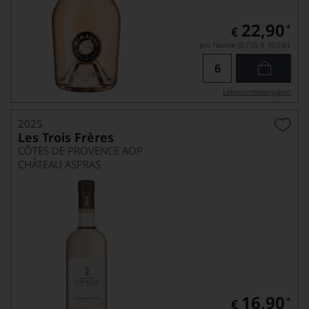
22,90
*
€
pro Flasche (0.75l),
€ 30,53
/L
Lebensmittel­angaben
2025
Les Trois Frères
CÔTES DE PROVENCE AOP
CHÂTEAU ASPRAS
16,90
*
€