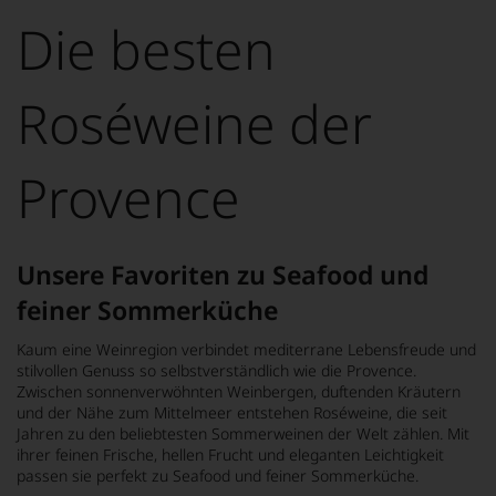
wurde
Die besten
mithilfe
von
KI
verändert.
Roséweine der
Provence
Unsere Favoriten zu Seafood und
feiner Sommerküche
Kaum eine Weinregion verbindet mediterrane Lebensfreude und
stilvollen Genuss so selbstverständlich wie die Provence.
Zwischen sonnenverwöhnten Weinbergen, duftenden Kräutern
und der Nähe zum Mittelmeer entstehen Roséweine, die seit
Jahren zu den beliebtesten Sommerweinen der Welt zählen. Mit
ihrer feinen Frische, hellen Frucht und eleganten Leichtigkeit
passen sie perfekt zu Seafood und feiner Sommerküche.