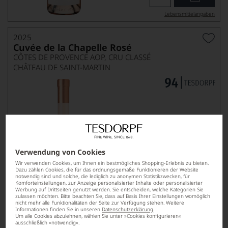
Lebensmittel­angaben
2025
Cuvée de la Chapelle Rosé
CÔTES DE PROVENCE AOP, CRU CLASSÉ
CHÂTEAU DE SAINT-MARTIN
Verwendung von Cookies
Wir verwenden Cookies, um Ihnen ein bestmögliches Shopping-Erlebnis zu bieten.
24,90
*
€
Dazu zählen Cookies, die für das ordnungsgemäße Funktionieren der Website
notwendig sind und solche, die lediglich zu anonymen Statistikzwecken, für
pro Flasche (0.75l),
€ 33,20
/L
Komforteinstellungen, zur Anzeige personalisierter Inhalte oder personalisierter
Werbung auf Drittseiten genutzt werden. Sie entscheiden, welche Kategorien Sie
zulassen möchten. Bitte beachten Sie, dass auf Basis Ihrer Einstellungen womöglich
nicht mehr alle Funktionalitäten der Seite zur Verfügung stehen. Weitere
Informationen finden Sie in unseren
Datenschutzerklärung
.
Lebensmittel­angaben
Um alle Cookies abzulehnen, wählen Sie unter »Cookies konfigurieren«
ausschließlich »notwendig«.