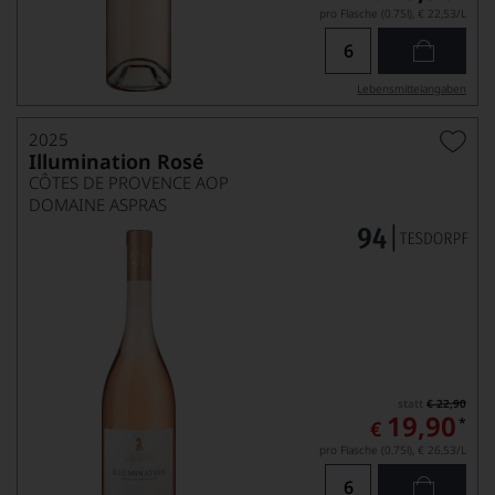
pro Flasche (0.75l),
€ 22,53
/L
Lebensmittel­angaben
2025
Illumination Rosé
CÔTES DE PROVENCE AOP
DOMAINE ASPRAS
statt
€ 22,90
19,90
*
€
pro Flasche (0.75l),
€ 26,53
/L