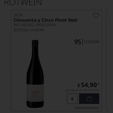
ROTWEIN
2024
2
Cincuenta y Cinco Pinot Noir
S
R
RIO NEGRO, PATAGONIA
T
BODEGA CHACRA
W
54,90
*
€
pro Flasche (0.75l),
€ 73,20
/L
Lebensmittel­angaben