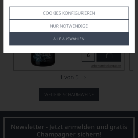
COOKIES KONFIGURIEREN
NUR NOTWENDIGE
24,90
*
€
ALLE AUSWÄHLEN
pro Flasche (0.75l),
€ 33,20
/L
Lebensmittel­angaben
1
von
5
WEITERE SCHAUMWEINE
Newsletter - Jetzt anmelden und gratis
Champagner sichern!