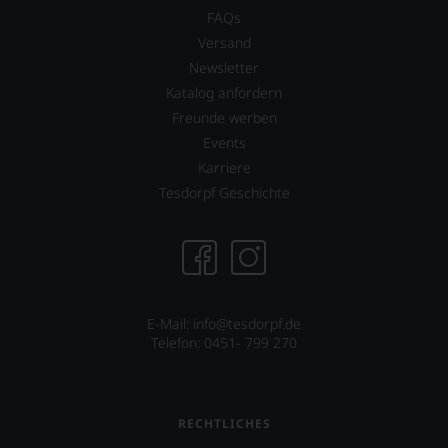
dank
FAQs
unserer
Versand
Bewertungen
Newsletter
stets,
was
Katalog anfordern
für
Freunde werben
einen
Events
Wein
Sie
Karriere
hier
Tesdorpf Geschichte
genießen
können.
Natürlich
müssen
Sie
in
E-Mail: info@tesdorpf.de
Zukunft
Telefon: 0451- 799 270
auf
R.
Parker
&
Co,
RECHTLICHES
nicht