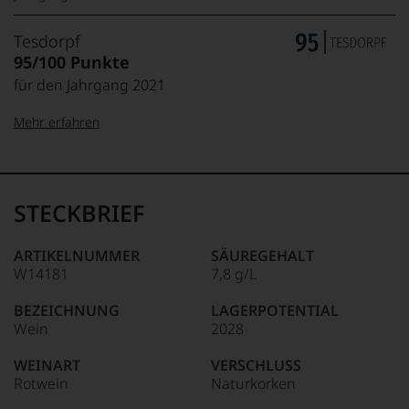
Tesdorpf
95/100 Punkte
für den Jahrgang 2021
Mehr erfahren
99–100 Punkte:
Tesdorpf
Der
Name
STECKBRIEF
Tesdorpf
95–98 Punkte:
steht
für
ARTIKELNUMMER
SÄUREGEHALT
»Fine
W14181
7,8 g/L
90–94 Punkte:
Wine«,
für
BEZEICHNUNG
LAGERPOTENTIAL
die
Wein
2028
edlen
85–89 Punkte:
Weine
WEINART
VERSCHLUSS
der
Rotwein
Naturkorken
Welt,