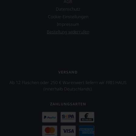
AGB
verzichten,
aber
Datenschutz
Sie
Cookie-Einstellungen
finden
Impressum
fortan
Bestellung widerrufen
an
jedem
Wein
auch
unsere
Tesdorpf-
Bewertung.
Wir
VERSAND
beurteilen
Ab 12 Flaschen oder 250 € Warenwert liefern wir FREI HAUS
unsere
(innerhalb Deutschlands).
Weine
nach
dem
ZAHLUNGSARTEN
bekannten
und
bewährten
100-
Punkte-