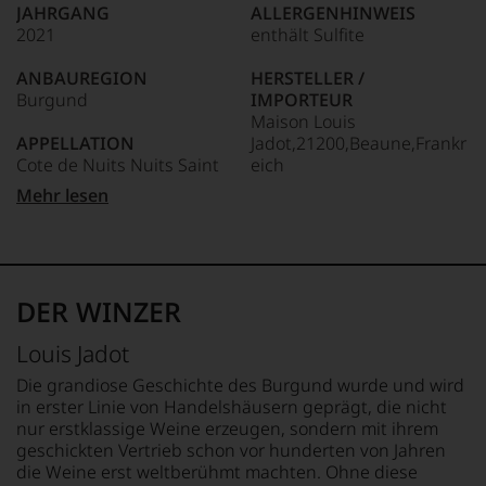
wie
JAHRGANG
ALLERGENHINWEIS
kaum
2021
enthält Sulfite
Unter 85 Punkte:
ein
anderer.
ANBAUREGION
HERSTELLER /
Das
Burgund
IMPORTEUR
dokumentieren
Maison Louis
wir
APPELLATION
Jadot,21200,Beaune,Frankr
auch
Cote de Nuits Nuits Saint
eich
und
gerade
Geo
Mehr lesen
mit
LAND
Bewertungen
REBSORTEN
Frankreich
und
Pinot Noir
Medaillen
FLASCHENGRÖSSE
renommierter
TRINKTEMPERATUR
0,75 L
DER WINZER
Weinjournalisten
16 °C
oder
GESCHMACK
Louis Jadot
Fachpublikationen
ALKOHOLGEHALT
trocken
in
13 % Vol.
Die grandiose Geschichte des Burgund wurde und wird
unseren
in erster Linie von Handelshäusern geprägt, die nicht
Aussendungen
RESTSÜSSE
nur erstklassige Weine erzeugen, sondern mit ihrem
oder
0,6 g/L
geschickten Vertrieb schon vor hunderten von Jahren
in
die Weine erst weltberühmt machten. Ohne diese
unserem