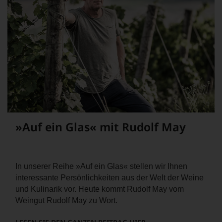
Sie
als
Kunde
des
Hauses
nicht
davon
profitieren,
statt
an
Stelle
sich
nur
»Auf ein Glas« mit Rudolf May
auf
Einschätzungen
einzelner
Kritiker
In unserer Reihe »Auf ein Glas« stellen wir Ihnen
verlassen
zu
interessante Persönlichkeiten aus der Welt der Weine
müssen?
und Kulinarik vor. Heute kommt Rudolf May vom
Unsere
Weingut Rudolf May zu Wort.
Bewertungen
spiegeln