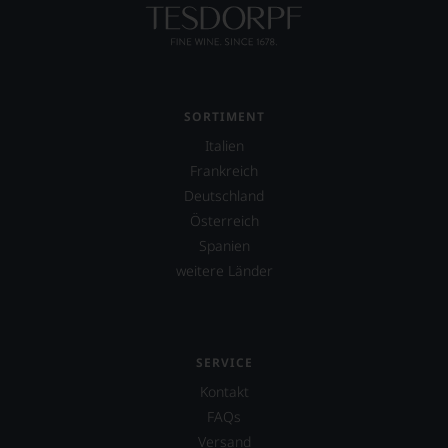
eine
weitere
Hilfe
an
die
Hand
geben
SORTIMENT
zu
Italien
können,
Frankreich
den
richtigen
Deutschland
Wein
Österreich
zu
Spanien
finden.
weitere Länder
SERVICE
Kontakt
FAQs
Versand