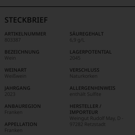
99–100 Punkte:
Tesdorpf
Der
Name
STECKBRIEF
Tesdorpf
95–98 Punkte:
steht
für
ARTIKELNUMMER
SÄUREGEHALT
»Fine
803387
6,9 g/L
90–94 Punkte:
Wine«,
für
BEZEICHNUNG
LAGERPOTENTIAL
die
Wein
2045
edlen
85–89 Punkte:
Weine
WEINART
VERSCHLUSS
der
Weißwein
Naturkorken
Welt,
wie
JAHRGANG
ALLERGENHINWEIS
kaum
2023
enthält Sulfite
Unter 85 Punkte:
ein
anderer.
ANBAUREGION
HERSTELLER /
Das
Franken
IMPORTEUR
dokumentieren
Weingut Rudolf May, D -
wir
APPELLATION
97282 Retzstadt
auch
Franken
und