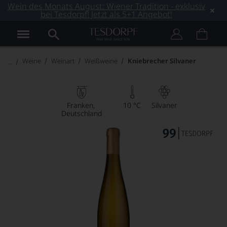
Wein des Monats August: Wiener Tradition - exklusiv
bei Tesdorpf! Jetzt als 5+1 Angebot!
Weine
Weinart
Weißweine
Kniebrecher Silvaner
Franken
10 °C
Silvaner
Deutschland