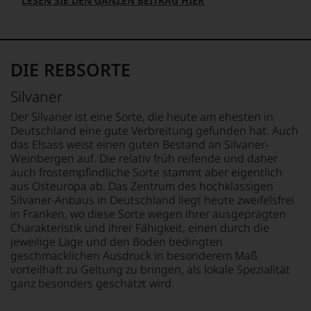
LESEN SIE DEN GANZEN BEITRAG HIER
das
Ergebnis
unserer
Expertenrunde
wider.
DIE REBSORTE
Bitte
beachten
Silvaner
Sie
auch
Der Silvaner ist eine Sorte, die heute am ehesten in
unsere
Deutschland eine gute Verbreitung gefunden hat. Auch
untenstehenden
das Elsass weist einen guten Bestand an Silvaner-
Erläuterungen,
Weinbergen auf. Die relativ früh reifende und daher
dann
auch frostempfindliche Sorte stammt aber eigentlich
wissen
aus Osteuropa ab. Das Zentrum des hochklassigen
Sie
Silvaner-Anbaus in Deutschland liegt heute zweifelsfrei
dank
in Franken, wo diese Sorte wegen ihrer ausgeprägten
unserer
Charakteristik und ihrer Fähigkeit, einen durch die
Bewertungen
jeweilige Lage und den Boden bedingten
stets,
was
geschmacklichen Ausdruck in besonderem Maß
für
vorteilhaft zu Geltung zu bringen, als lokale Spezialität
einen
ganz besonders geschätzt wird.
Wein
Sie