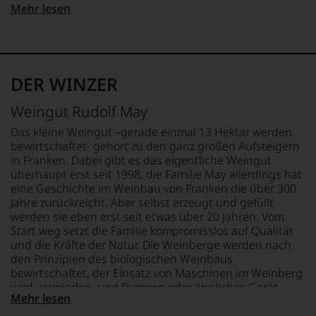
gerade
LAND
Mehr lesen
mit
QUALITÄTSSTUFE
Deutschland
Bewertungen
Qba
und
FLASCHENGRÖSSE
Medaillen
REBSORTEN
0,75 L
renommierter
100% Silvaner
DER WINZER
Weinjournalisten
GESCHMACK
oder
BIO KENNZEICHNUNG
trocken
Weingut Rudolf May
Fachpublikationen
HÄNDLER
in
DE-ÖKO-006
Ø NÄHRWERTE PRO 100G
Das kleine Weingut –gerade einmal 13 Hektar werden
unseren
BRENNWERT
bewirtschaftet- gehört zu den ganz großen Aufsteigern
Aussendungen
BIO KENNZEICHNUNG
0 kJ / 0 kcal
in Franken. Dabei gibt es das eigentliche Weingut
oder
PRODUKT
FETT
überhaupt erst seit 1998, die Familie May allerdings hat
in
DE-ÖKO-006
0 g
eine Geschichte im Weinbau von Franken die über 300
unserem
davon gesättigte
Jahre zurückreicht. Aber selbst erzeugt und gefüllt
Webshop,
TRINKTEMPERATUR
Fettsäuren: 0 g
werden sie eben erst seit etwas über 20 Jahren. Vom
um
10 °C
KOHLENHYDRATE
zu
Start weg setzt die Familie kompromisslos auf Qualität
0 g
unterstreichen,
und die Kräfte der Natur. Die Weinberge werden nach
ALKOHOLGEHALT
davon Zucker: 0 g
auf
den Prinzipien des biologischen Weinbaus
welch
12,5 % Vol.
EIWEISS
bewirtschaftet, der Einsatz von Maschinen im Weinberg
hohem
0 g
wird vermieden, und Pumpen oder ähnliches Gerät
Niveau
Mehr lesen
RESTSÜSSE
SALZ
sucht man im Keller vergebens, Most und Wein werden
sich
2,7 g/L
0 g
ausschließlich nach den Gesetzen der Schwerkraft