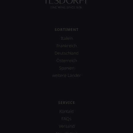
Ebenfalls
unterstützt
er
das
Projekt
»One
SORTIMENT
World
Italien
One
Frankreich
Wine«,
das
Deutschland
vor
Österreich
allen
Spanien
Dingen
das
weitere Länder
Miteinander
von
Juden,
Muslimen
SERVICE
und
Christen
Kontakt
unterstützen
FAQs
soll.
Hierfür
Versand
wird