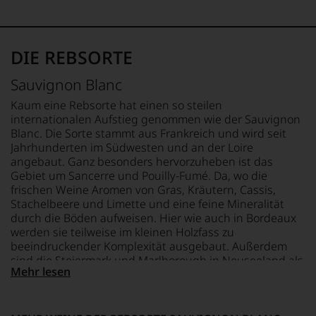
freier
Wein
soll.
Journalist
Sie
Hier
und
hier
geht
lebt
genießen
es
DIE REBSORTE
mit
können.
allerdings
seiner
nicht
Natürlich
Familie
Sauvignon Blanc
ausschließlich
müssen
in
um
Sie
Kaum eine Rebsorte hat einen so steilen
der
Punkte,
in
internationalen Aufstieg genommen wie der Sauvignon
Toskana.
sondern
Zukunft
Blanc. Die Sorte stammt aus Frankreich und wird seit
Mittelpunkt
auch
auf
Jahrhunderten im Südwesten und an der Loire
ist
um
R.
seine
angebaut. Ganz besonders hervorzuheben ist das
die
Parker
Website
Gebiet um Sancerre und Pouilly-Fumé. Da, wo die
Bewertung
&
jamessuckling.com,
frischen Weine Aromen von Gras, Kräutern, Cassis,
in
Co,
auf
Stachelbeere und Limette und eine feine Mineralität
Relation
nicht
der
durch die Böden aufweisen. Hier wie auch in Bordeaux
zum
verzichten,
er
werden sie teilweise im kleinen Holzfass zu
Preis.
aber
auch
beeindruckender Komplexität ausgebaut. Außerdem
Insofern
Sie
international
sind die Steiermark und Marlborough in Neuseeland als
kann
finden
wichtige
Mehr lesen
wichtigste Anbaugebiete zu nennen, die charaktervolle
auch
fortan
Persönlichkeiten
ein
Weine aus der Sorte hervorbringen.
an
vorstellt,
Wein
jedem
die
mit