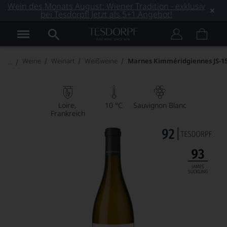
Wein des Monats August: Wiener Tradition - exklusiv
bei Tesdorpf! Jetzt als 5+1 Angebot!
Weine
Weinart
Weißweine
Marnes Kimméridgiennes JS-1
Loire
10 °C
Sauvignon Blanc
Frankreich