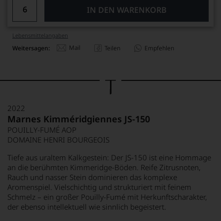
IN DEN WARENKORB
Lebensmittel­angaben
Mail
Weitersagen:
Teilen
Empfehlen
2022
Marnes Kimméridgiennes JS-150
POUILLY-FUMÉ AOP
DOMAINE HENRI BOURGEOIS
Tiefe aus uraltem Kalkgestein: Der JS-150 ist eine Hommage
an die berühmten Kimmeridge-Böden. Reife Zitrusnoten,
Rauch und nasser Stein dominieren das komplexe
Aromenspiel. Vielschichtig und strukturiert mit feinem
Schmelz – ein großer Pouilly-Fumé mit Herkunftscharakter,
der ebenso intellektuell wie sinnlich begeistert.