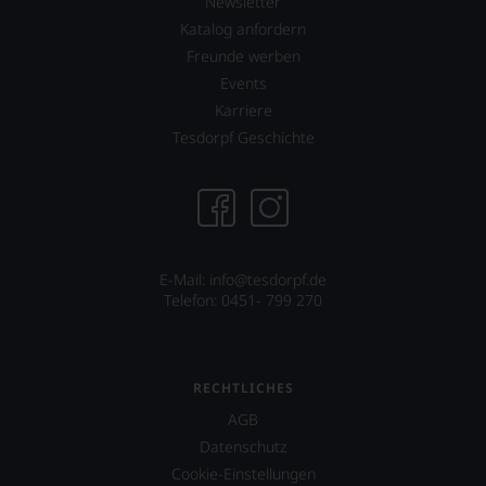
Newsletter
ein
Katalog anfordern
Wein
aus
Freunde werben
Trauben
Events
internationaler
Karriere
Herkünfte
Tesdorpf Geschichte
wie
Ungarn,
Slowenien,
Mexiko
oder
Kalifornien
cuvétiert.
E-Mail: info@tesdorpf.de
Telefon: 0451- 799 270
RECHTLICHES
AGB
Datenschutz
Cookie-Einstellungen