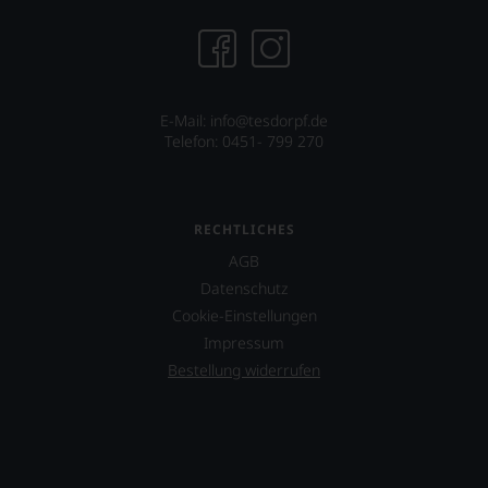
auch
unsere
Tesdorpf-
Bewertung.
Wir
beurteilen
E-Mail: info@tesdorpf.de
unsere
Telefon: 0451- 799 270
Weine
nach
dem
bekannten
RECHTLICHES
und
AGB
bewährten
100-
Datenschutz
Punkte-
Cookie-Einstellungen
System.
Impressum
Wir
freuen
Bestellung widerrufen
uns
sehr
Ihnen
auf
diesem