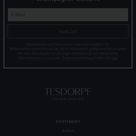
spiegeln
das
Ergebnis
unserer
Expertenrunde
wider.
ANMELDEN
Bitte
beachten
Abmeldung vom Newsletter jederzeit möglich. Ihr
Sie
Willkommensgutschein ist ab 200 € Warenwert gültig und Sie erhalten
ihn nach bestätigter, erstmaliger Anmeldung zum Newsletter.
auch
Informationen zu unserer Datenverarbeitung finden Sie
hier
.
unsere
untenstehenden
Erläuterungen,
dann
wissen
Sie
dank
unserer
Bewertungen
stets,
was
SORTIMENT
für
einen
Italien
Wein