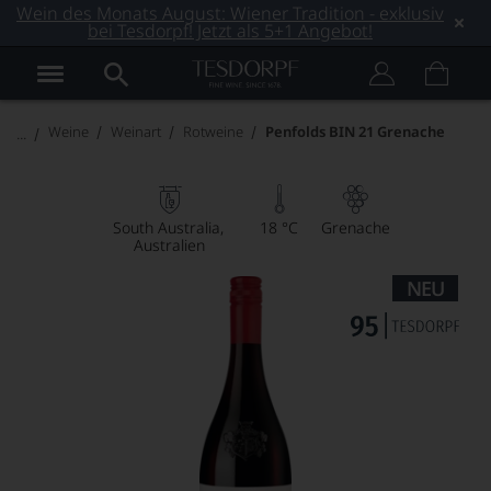
Wein des Monats August: Wiener Tradition - exklusiv
bei Tesdorpf! Jetzt als 5+1 Angebot!
Weine
Weinart
Rotweine
Penfolds BIN 21 Grenache
South Australia
18 °C
Grenache
Australien
NEU