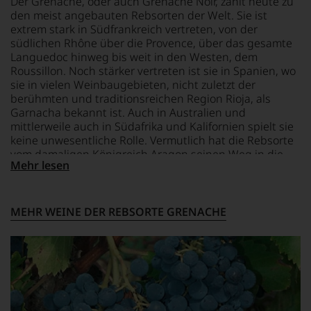
Der Grenache, oder auch Grenache Noir, zählt heute zu
leidenschaftlich,
den meist angebauten Rebsorten der Welt. Sie ist
aber
extrem stark in Südfrankreich vertreten, von der
konstruktiv
südlichen Rhône über die Provence, über das gesamte
jeden
Languedoc hinweg bis weit in den Westen, dem
Wein
Roussillon. Noch stärker vertreten ist sie in Spanien, wo
im
sie in vielen Weinbaugebieten, nicht zuletzt der
Hinblick
berühmten und traditionsreichen Region Rioja, als
auf
Garnacha bekannt ist. Auch in Australien und
Herkunft,
mittlerweile auch in Südafrika und Kalifornien spielt sie
Stilistik,
Rebsortentypizität
keine unwesentliche Rolle. Vermutlich hat die Rebsorte
und
vom damaligen Königreich Aragon seinen Weg in die
Mehr lesen
Charakteristik.
südeuropäischen Regionen angetreten und ist dann in
Und
die Neue Welt weitergezogen
daraus
ergeben
MEHR WEINE DER REBSORTE GRENACHE
sich
fundierte
Bewertungen
jedes
einzelnen
Weines.
Warum