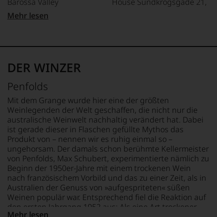
Barossa Valley
House Sundkrogsgade 21,
und
gerade
DK 2100, Kobenhavn,
Mehr lesen
mit
APPELLATION
Denmark
Bewertungen
Barossa Valley
und
LAND
Medaillen
REBSORTEN
Australien
renommierter
100% Grenache
DER WINZER
Weinjournalisten
FLASCHENGRÖSSE
oder
TRINKTEMPERATUR
0,75 L
Penfolds
Fachpublikationen
18 °C
in
GESCHMACK
Mit dem Grange wurde hier eine der größten
unseren
ALKOHOLGEHALT
trocken
Weinlegenden der Welt geschaffen, die nicht nur die
Aussendungen
14,5 % Vol.
australische Weinwelt nachhaltig verändert hat. Dabei
oder
ist gerade dieser in Flaschen gefüllte Mythos das
in
Produkt von – nennen wir es ruhig einmal so –
unserem
ungehorsam. Der damals schon berühmte Kellermeister
Webshop,
von Penfolds, Max Schubert, experimentierte nämlich zu
um
zu
Beginn der 1950er-Jahre mit einem trockenen Wein
unterstreichen,
nach französischem Vorbild und das zu einer Zeit, als in
auf
Australien der Genuss von »aufgespriteten« süßen
welch
Weinen populär war. Entsprechend fiel die Reaktion auf
hohem
den ersten Jahrgang 1952 aus: Als eine Art trockener
Niveau
Mehr lesen
Portwein wurde der Grange vernichtend beurteilt und