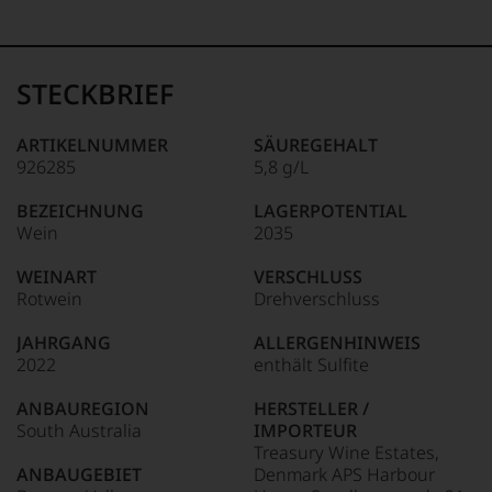
99–100 Punkte:
Tesdorpf
Der
Name
STECKBRIEF
Tesdorpf
95–98 Punkte:
steht
für
ARTIKELNUMMER
SÄUREGEHALT
»Fine
926285
5,8 g/L
90–94 Punkte:
Wine«,
für
BEZEICHNUNG
LAGERPOTENTIAL
die
Wein
2035
edlen
85–89 Punkte:
Weine
WEINART
VERSCHLUSS
der
Rotwein
Drehverschluss
Welt,
wie
JAHRGANG
ALLERGENHINWEIS
kaum
2022
enthält Sulfite
Unter 85 Punkte:
ein
anderer.
ANBAUREGION
HERSTELLER /
Das
South Australia
IMPORTEUR
dokumentieren
Treasury Wine Estates,
wir
ANBAUGEBIET
Denmark APS Harbour
auch