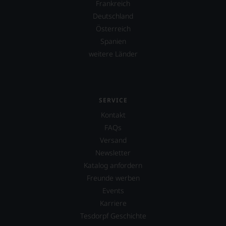
Frankreich
Sie
Deutschland
hier
genießen
Österreich
können.
Spanien
Natürlich
weitere Länder
müssen
Sie
in
Zukunft
auf
SERVICE
R.
Kontakt
Parker
FAQs
&
Co,
Versand
nicht
Newsletter
verzichten,
Katalog anfordern
aber
Sie
Freunde werben
finden
Events
fortan
Karriere
an
jedem
Tesdorpf Geschichte
Wein