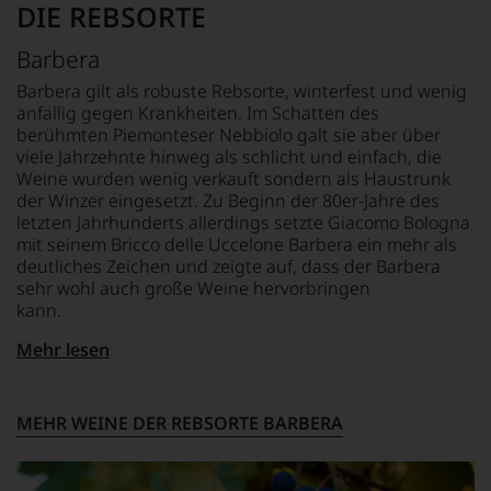
DIE REBSORTE
jedes
einzelnen
Barbera
Weines.
Warum
Barbera gilt als robuste Rebsorte, winterfest und wenig
also
anfällig gegen Krankheiten. Im Schatten des
sollen
berühmten Piemonteser Nebbiolo galt sie aber über
Sie
viele Jahrzehnte hinweg als schlicht und einfach, die
als
Weine wurden wenig verkauft sondern als Haustrunk
Kunde
der Winzer eingesetzt. Zu Beginn der 80er-Jahre des
des
letzten Jahrhunderts allerdings setzte Giacomo Bologna
Hauses
mit seinem Bricco delle Uccelone Barbera ein mehr als
nicht
deutliches Zeichen und zeigte auf, dass der Barbera
davon
sehr wohl auch große Weine hervorbringen
profitieren,
statt
kann.
an
Mehr lesen
Stelle
Voraussetzung hierfür sind allerdings eine starke
sich
Beschränkung der Wuchskraft und strikte
nur
Ertragsreduzierung. Seitdem ist der Sorte ein großer
auf
Aufstieg beschert. Die Weine des Barbera sind von
MEHR WEINE DER REBSORTE BARBERA
Einschätzungen
einem tiefen Rubinrot gekennzeichnet. Sie zeigen ein
einzelner
spürbares Tanningerüst mit einem markanten
Kritiker
Säurenerv und zumeist sehr fruchtbetonte Aromen von