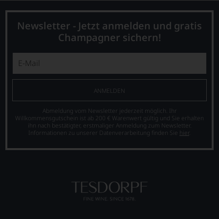
stets,
was
Newsletter - Jetzt anmelden und gratis
für
einen
Champagner sichern!
Wein
Sie
hier
genießen
können.
ANMELDEN
Natürlich
müssen
Abmeldung vom Newsletter jederzeit möglich. Ihr
Sie
Willkommensgutschein ist ab 200 € Warenwert gültig und Sie erhalten
in
ihn nach bestätigter, erstmaliger Anmeldung zum Newsletter.
Zukunft
Informationen zu unserer Datenverarbeitung finden Sie
hier
.
auf
R.
Parker
&
Co,
nicht
verzichten,
aber
Sie