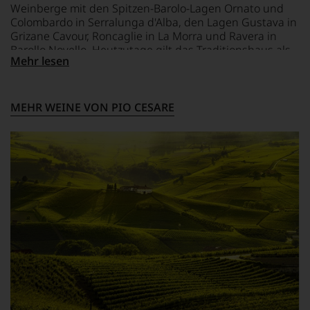
unterstreichen,
Weinberge mit den Spitzen-Barolo-Lagen Ornato und
auf
Colombardo in Serralunga d'Alba, den Lagen Gustava in
welch
Grizane Cavour, Roncaglie in La Morra und Ravera in
hohem
Barollo Novello. Heutzutage gilt das Traditionshaus als
Niveau
Mehr lesen
internationale Spitzenkellerei für Barolo und
sich
Barbaresco.
unsere
Weinselektion
MEHR WEINE VON PIO CESARE
bewegt.
Das
aber
genügt
uns
nicht
mehr.
Wir
haben
festgestellt,
dass
manch
eine
Bewertung
schwer