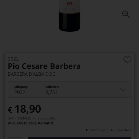
2022
Pio Cesare Barbera
BARBERA D'ALBA DOC
Jahrgang
Volumen
2022
0,75 L
18,90
€
pro Flasche (0.75l),
€ 25,20
/L
inkl. Mwst. zzgl.
Versand
Lieferung (DE) 3 - 5 Werktage