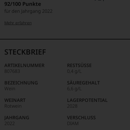
92/100 Punkte
für den Jahrgang 2022
Mehr erfahren
99–100 Punkte:
Tesdorpf
Der
Name
STECKBRIEF
Tesdorpf
95–98 Punkte:
steht
für
ARTIKELNUMMER
RESTSÜSSE
»Fine
807683
0,4 g/L
90–94 Punkte:
Wine«,
für
BEZEICHNUNG
SÄUREGEHALT
die
Wein
6,6 g/L
edlen
85–89 Punkte:
Weine
WEINART
LAGERPOTENTIAL
der
Rotwein
2028
Welt,
wie
JAHRGANG
VERSCHLUSS
kaum
2022
DIAM
Unter 85 Punkte:
ein