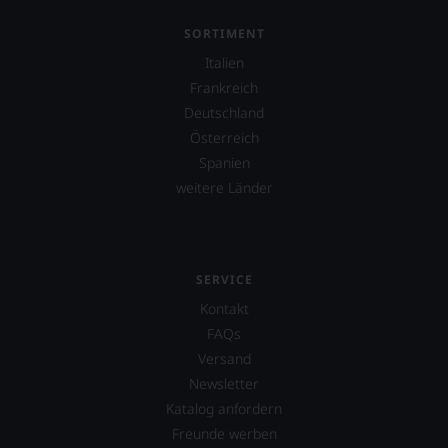
finden
fortan
SORTIMENT
an
Italien
jedem
Frankreich
Wein
auch
Deutschland
unsere
Österreich
Tesdorpf-
Spanien
Bewertung.
Wir
weitere Länder
beurteilen
unsere
Weine
nach
dem
SERVICE
bekannten
Kontakt
und
FAQs
bewährten
100-
Versand
Punkte-
Newsletter
System.
Katalog anfordern
Wir
freuen
Freunde werben