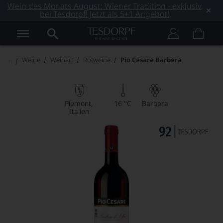
Wein des Monats August: Wiener Tradition - exklusiv
bei Tesdorpf! Jetzt als 5+1 Angebot!
Weine
Weinart
Rotweine
Pio Cesare Barbera
Piemont
16 °C
Barbera
Italien