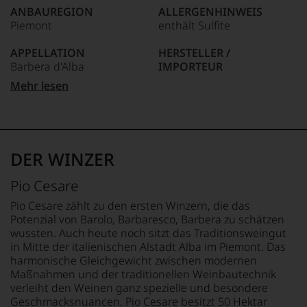
anderer.
ANBAUREGION
ALLERGENHINWEIS
Das
Piemont
enthält Sulfite
dokumentieren
wir
APPELLATION
HERSTELLER /
auch
Barbera d'Alba
IMPORTEUR
und
gerade
Pio Cesare Societa' Agricola
Mehr lesen
mit
QUALITÄTSSTUFE
Semplice Via Cesare Balbo,
Bewertungen
Denominazione Di Origine
4 - 12051 Alba (CN) Italy
und
Controllata
Medaillen
LAND
renommierter
REBSORTEN
Italien
DER WINZER
Weinjournalisten
100% Barbera
oder
FLASCHENGRÖSSE
Pio Cesare
Fachpublikationen
TRINKTEMPERATUR
0,75 L
in
16 °C
Pio Cesare zählt zu den ersten Winzern, die das
unseren
GESCHMACK
Potenzial von Barolo, Barbaresco, Barbera zu schätzen
Aussendungen
ALKOHOLGEHALT
trocken
wussten. Auch heute noch sitzt das Traditionsweingut
oder
14 % Vol.
in Mitte der italienischen Alstadt Alba im Piemont. Das
in
harmonische Gleichgewicht zwischen modernen
unserem
Maßnahmen und der traditionellen Weinbautechnik
Webshop,
verleiht den Weinen ganz spezielle und besondere
um
zu
Geschmacksnuancen. Pio Cesare besitzt 50 Hektar