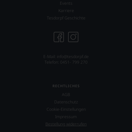
uns
Events
sehr
Karriere
Ihnen
auf
Tesdorpf Geschichte
diesem
Weg
eine
weitere
Hilfe
an
die
E-Mail: info@tesdorpf.de
Hand
Telefon: 0451- 799 270
geben
zu
können,
den
RECHTLICHES
richtigen
AGB
Wein
zu
Datenschutz
finden.
Cookie-Einstellungen
Impressum
Bestellung widerrufen