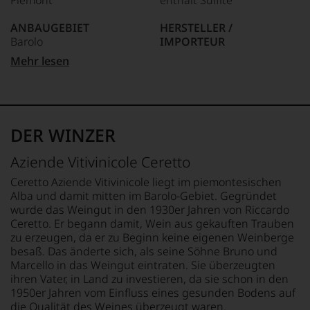
Piemont
enthält Sulfite
zunächst
bildet
Webshop,
Journalismus
75-70 Punkte:
das
um
ANBAUGEBIET
HERSTELLER /
an
Thema
zu
Barolo
IMPORTEUR
der
Wein
unterstreichen,
Unter 70 Punkte:
Universität
Ceretto, Localita´San
mit
Mehr lesen
auf
von
APPELLATION
Cassiano, 34, 12051 Alba,
allen
welch
Wisconsin.
Barolo
Italia
seinen
hohem
Bedingt
Facetten,
Niveau
durch
QUALITÄTSSTUFE
LAND
aber
sich
seinen
Denominazione Di Origine
Italien
auch
unsere
DER WINZER
Vater
Controllata E G
Spirituosen
Weinselektion
wandte
FLASCHENGRÖSSE
werden
bewegt.
Aziende Vitivinicole Ceretto
er
behandelt
REBSORTEN
0,75 L
Das
sich
und
100% Nebbiolo
aber
Ceretto Aziende Vitivinicole liegt im piemontesischen
aber
besprochen.
GEWICHT
genügt
Alba und damit mitten im Barolo-Gebiet. Gegründet
vor
Daneben
uns
BIO KENNZEICHNUNG
750 g
wurde das Weingut in den 1930er Jahren von Riccardo
allen
gibt
nicht
HÄNDLER
Ceretto. Er begann damit, Wein aus gekauften Trauben
Dingen
es
mehr.
DE-ÖKO-006
GESCHMACK
zu erzeugen, da er zu Beginn keine eigenen Weinberge
nach
einen
Wir
trocken
besaß. Das änderte sich, als seine Söhne Bruno und
1978
Weinführer
haben
BIO KENNZEICHNUNG
Marcello in das Weingut eintraten. Sie überzeugten
zunehmend
und
festgestellt,
PRODUKT
der
ihren Vater, in Land zu investieren, da sie schon in den
selbstverständlich
dass
IT-BIO-015
Weinwelt
1950er Jahren vom Einfluss eines gesunden Bodens auf
auch
manch
zu.
die Qualität des Weines überzeugt waren.