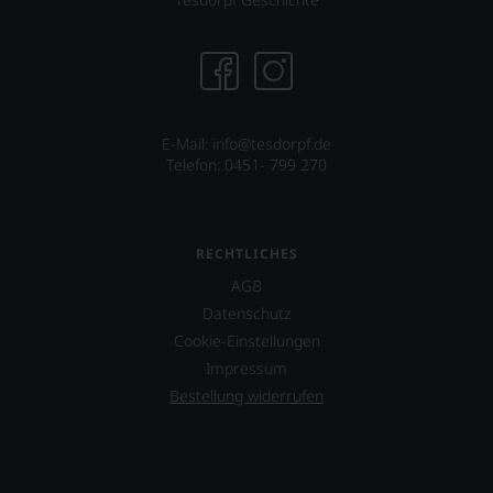
über
dessen
Projekt
eines
Weinguts
in
Arizona.
E-Mail: info@tesdorpf.de
Telefon: 0451- 799 270
Ebenfalls
unterstützt
er
das
Projekt
RECHTLICHES
»One
AGB
World
Datenschutz
One
Wine«,
Cookie-Einstellungen
das
Impressum
vor
Bestellung widerrufen
allen
Dingen
das
Miteinander
von