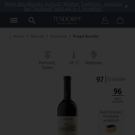
Wein des Monats August: Wiener Tradition - exklusiv
bei Tesdorpf! Jetzt als 5+1 Angebot!
Weine
Weinart
Rotweine
Prapó Barolo
Piemont
18 °C
Nebbiolo
Italien
Auch in einer
Holzkiste
erhältlich