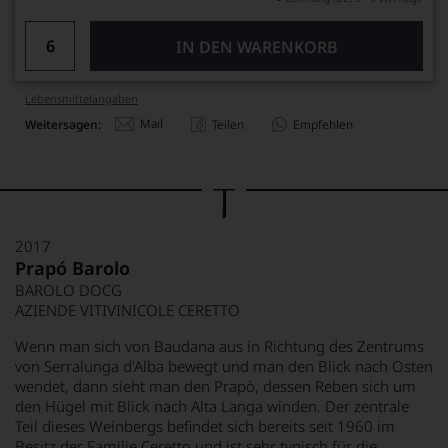
IN DEN WARENKORB
Lebensmittel­angaben
Mail
Weitersagen:
Teilen
Empfehlen
2017
Prapó Barolo
BAROLO DOCG
AZIENDE VITIVINICOLE CERETTO
Wenn man sich von Baudana aus in Richtung des Zentrums
von Serralunga d'Alba bewegt und man den Blick nach Osten
wendet, dann sieht man den Prapò, dessen Reben sich um
den Hügel mit Blick nach Alta Langa winden. Der zentrale
Teil dieses Weinbergs befindet sich bereits seit 1960 im
Besitz der Familie Ceretto und ist sehr typisch für die