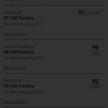
Tesdorpf
97/100 Punkte
für den Jahrgang 2017
Mehr erfahren
99–100 Punkte:
Tesdorpf
James Suckling
Der
96/100 Punkte
Name
für den Jahrgang 2017
Tesdorpf
95–98 Punkte:
steht
Mehr erfahren
für
»Fine
90–94 Punkte:
Wine«,
100-95 Punkte:
James
Decanter
für
Suckling
95/100 Punkte
die
Der
edlen
für den Jahrgang 2017
85–89 Punkte:
Amerikaner
90 Punkte und
Weine
James
mehr:
der
Mehr erfahren
Suckling,
Welt,
Jahrgang