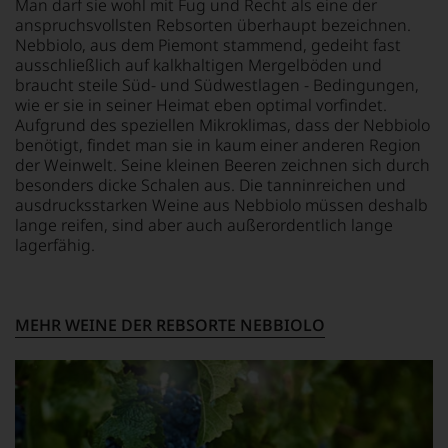
Man darf sie wohl mit Fug und Recht als eine der
Bewertungen
aber
Einschätzungen
anspruchsvollsten Rebsorten überhaupt bezeichnen.
liefert,
auch
einzelner
Nebbiolo, aus dem Piemont stammend, gedeiht fast
erscheinen
über
Kritiker
im
ausschließlich auf kalkhaltigen Mergelböden und
Australien,
verlassen
Decanter
Neuseeland
braucht steile Süd- und Südwestlagen - Bedingungen,
zu
auch
und
wie er sie in seiner Heimat eben optimal vorfindet.
müssen?
umfangreiche
Amerika.
Unsere
Aufgrund des speziellen Mikroklimas, dass der Nebbiolo
Artikel
Der
Bewertungen
benötigt, findet man sie in kaum einer anderen Region
über
Zigarrenliebhaber
spiegeln
der Weinwelt. Seine kleinen Beeren zeichnen sich durch
Winzer
Suckling
das
besonders dicke Schalen aus. Die tanninreichen und
und
schrieb
Ergebnis
ausdrucksstarken Weine aus Nebbiolo müssen deshalb
Regionen.
auch
unserer
lange reifen, sind aber auch außerordentlich lange
nebenbei
Expertenrunde
lagerfähig.
Jährlich
für
wider.
wird
die
Bitte
»Man
Zeitschrift
beachten
/
Cigar
Sie
Woman
MEHR WEINE DER REBSORTE NEBBIOLO
Afficionado
auch
of
und
unsere
the
veröffentlichte
untenstehenden
Year«
Bücher,
Erläuterungen,
der
etwa
dann
Weinwelt
über
wissen
ermittelt.
Jahrgangs-
Sie