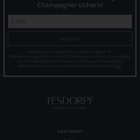
der
Mal
Champagner sichern!
verzichten,
er
im
aber
auch
Jahr
Sie
international
über
finden
wichtige
die
fortan
Persönlichkeiten
50
an
vorstellt,
bedeutendsten
ANMELDEN
jedem
die
Winzerpersönlichkeiten
Wein
sich
der
Abmeldung vom Newsletter jederzeit möglich. Ihr
auch
um
Welt
Willkommensgutschein ist ab 200 € Warenwert gültig und Sie erhalten
unsere
den
abstimmen.
ihn nach bestätigter, erstmaliger Anmeldung zum Newsletter.
Tesdorpf-
Informationen zu unserer Datenverarbeitung finden Sie
hier
.
Wein
Darüber
Bewertung.
verdient
hinaus
Wir
gemacht
werden
beurteilen
haben,
seit
unsere
z.B.
2004
Weine
Mike
in
nach
D.
einer
dem
von
groß
bekannten
der
angelegten
und
berühmten
Verkostung
bewährten
Rockband
mit
100-
SORTIMENT
Beastie
Top-
Punkte-
Boys.
Verkostern