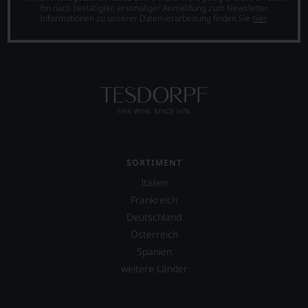
das
ihn nach bestätigter, erstmaliger Anmeldung zum Newsletter.
Experten-
Informationen zu unserer Datenverarbeitung finden Sie
hier
.
und
Verkostungsteam
des
Hauses
Tesdorpf,
diskutieren
leidenschaftlich,
aber
konstruktiv
jeden
Wein
SORTIMENT
im
Italien
Hinblick
auf
Frankreich
Herkunft,
Deutschland
Stilistik,
Österreich
Rebsortentypizität
und
Spanien
Charakteristik.
weitere Länder
Und
daraus
ergeben