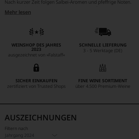
Nach kurzer Zeit folgen Salbei-Aromen und pfeffrige Noten.
Sein Geschmack ist ausgewogen mit einer feinen
Mehr lesen
Fruchtsäure. Der Rotgipfler Rasslerin ist ein Wein, der zum
Nachschenken einlädt.
WEINSHOP DES JAHRES
SCHNELLE LIEFERUNG
2023
3 - 5 Werktage (DE)
ausgezeichnet von »Falstaff«
SICHER EINKAUFEN
FINE WINE SORTIMENT
zertifiziert von Trusted Shops
über 4.500 Premium-Weine
AUSZEICHNUNGEN
Filtern nach
Jahrgang 2024