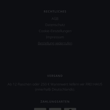
einzelner
Kritiker
RECHTLICHES
verlassen
zu
AGB
müssen?
Datenschutz
Unsere
Cookie-Einstellungen
Bewertungen
spiegeln
Impressum
das
Bestellung widerrufen
Ergebnis
unserer
Expertenrunde
wider.
Bitte
beachten
Sie
VERSAND
auch
unsere
Ab 12 Flaschen oder 250 € Warenwert liefern wir FREI HAUS
untenstehenden
(innerhalb Deutschlands).
Erläuterungen,
dann
ZAHLUNGSARTEN
wissen
Sie