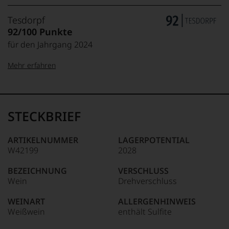
Tesdorpf
92/100 Punkte
für den Jahrgang 2024
Mehr erfahren
99–100 Punkte:
Tesdorpf
Der
Name
STECKBRIEF
Tesdorpf
95–98 Punkte:
steht
für
ARTIKELNUMMER
LAGERPOTENTIAL
»Fine
W42199
2028
90–94 Punkte:
Wine«,
für
BEZEICHNUNG
VERSCHLUSS
die
Wein
Drehverschluss
edlen
85–89 Punkte:
Weine
WEINART
ALLERGENHINWEIS
der
Weißwein
enthält Sulfite
Welt,
wie