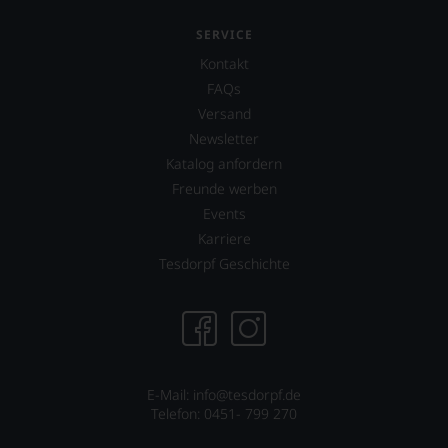
sich
fundierte
SERVICE
Bewertungen
Kontakt
jedes
einzelnen
FAQs
Weines.
Versand
Warum
Newsletter
also
sollen
Katalog anfordern
Sie
Freunde werben
als
Events
Kunde
des
Karriere
Hauses
Tesdorpf Geschichte
nicht
davon
profitieren,
statt
an
Stelle
sich
E-Mail: info@tesdorpf.de
nur
Telefon: 0451- 799 270
auf
Einschätzungen