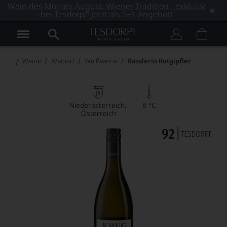
Wein des Monats August: Wiener Tradition - exklusiv
bei Tesdorpf! Jetzt als 5+1 Angebot!
Weine
Weinart
Weißweine
Rasslerin Rotgipfler
Niederösterreich
8 °C
Österreich