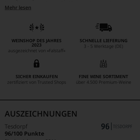
komplex. Aromen die vergleichbar mit der Komplexität eines
Mehr lesen
Barolos oder Chambertin sind. Dunkle Kirschfrucht,
Himbeerkompott und Salbei strömen aus dem Glas. Am
Gaumen super saftig und straff. Die Tannin Qualität ist auf
Weltklasseniveau und steht den großen Weinen dieser Welt
um nichts nach. Ein Wein für Jahrzehnte! Geben sie ihm
WEINSHOP DES JAHRES
SCHNELLE LIEFERUNG
ausreichend Luft vor dem Genuss.
2023
3 - 5 Werktage (DE)
ausgezeichnet von »Falstaff«
SICHER EINKAUFEN
FINE WINE SORTIMENT
zertifiziert von Trusted Shops
über 4.500 Premium-Weine
AUSZEICHNUNGEN
Tesdorpf
96/100 Punkte