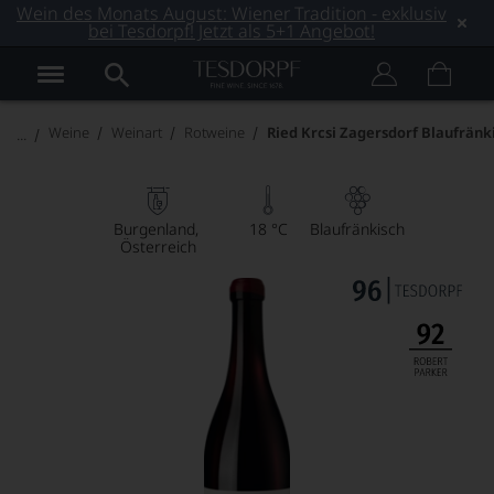
Wein des Monats August: Wiener Tradition - exklusiv
bei Tesdorpf! Jetzt als 5+1 Angebot!
Weine
Weinart
Rotweine
Ried Krcsi Zagersdorf Blaufränk
Burgenland
18 °C
Blaufränkisch
Österreich