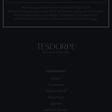
müssen?
einer
Unsere
Abmeldung vom Newsletter jederzeit möglich. Ihr
der
Willkommensgutschein ist ab 200 € Warenwert gültig und Sie erhalten
Bewertungen
größten
ihn nach bestätigter, erstmaliger Anmeldung zum Newsletter.
spiegeln
in
Informationen zu unserer Datenverarbeitung finden Sie
hier
.
das
der
Ergebnis
Geschichte
unserer
des
Expertenrunde
Bordelais
wider.
und
Bitte
genießt
beachten
Kultstatus.
Sie
Und
auch
er
unsere
verschaffte
untenstehenden
Robert
SORTIMENT
Erläuterungen,
Parker
dann
Italien
ein
wissen
Frankreich
derart
Sie
hohes
Deutschland
dank
Maß
Österreich
unserer
an
Bewertungen
Spanien
Popularität,
stets,
dass
weitere Länder
was