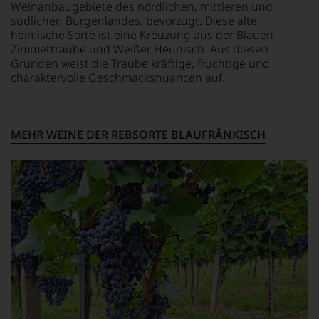
Weinanbaugebiete des nördlichen, mittleren und
neben
Hauses
südlichen Burgenlandes, bevorzugt. Diese alte
dem
Tesdorpf,
bis
heimische Sorte ist eine Kreuzung aus der Blauen
diskutieren
dahin
Zimmettraube und Weißer Heunisch. Aus diesen
leidenschaftlich,
üblichen
aber
Gründen weist die Traube kräftige, fruchtige und
20
konstruktiv
charaktervolle Geschmacksnuancen auf.
Punkte-
jeden
System
Wein
etablierte.
im
Hinblick
MEHR WEINE DER REBSORTE BLAUFRÄNKISCH
Der
auf
große
Herkunft,
Durchbruch
Stilistik,
gelang
Rebsortentypizität
Parker
und
als
Charakteristik.
er
Und
den
daraus
Bordeaux-
ergeben
Jahrgang
sich
1982,
fundierte
von
Bewertungen
Kritikern
jedes
wegen