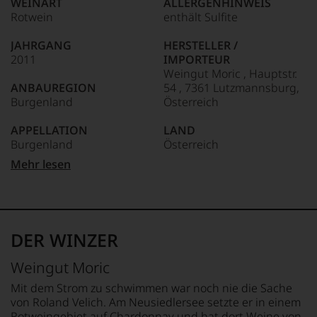
WEINART
ALLERGENHINWEIS
dokumentieren
dessen
Rotwein
enthält Sulfite
wir
Schaffen
79-70 Punkte:
auch
selbst
und
JAHRGANG
HERSTELLER /
heute
gerade
2011
IMPORTEUR
noch
mit
Weingut Moric , Hauptstr.
69-60 Punkte:
Wirkung
Bewertungen
ANBAUREGION
54 , 7361 Lutzmannsburg,
zeigt,
und
Burgenland
Österreich
auch
Medaillen
wenn
59-50
renommierter
APPELLATION
LAND
er
Punkte:
Weinjournalisten
Burgenland
Österreich
sich
oder
seit
Mehr lesen
Fachpublikationen
2012
REBSORTEN
FLASCHENGRÖSSE
in
zunehmend
100% Blaufränkisch
0,75 L
unseren
zurückgezogen
Aussendungen
hat.
TRINKTEMPERATUR
GESCHMACK
oder
Er
18 °C
trocken
in
DER WINZER
hat
unserem
mit
ALKOHOLGEHALT
Webshop,
Weingut Moric
Kreativität
13,5 % Vol.
um
und
zu
Mit dem Strom zu schwimmen war noch nie die Sache
Innovationsgeist
unterstreichen,
von Roland Velich. Am Neusiedlersee setzte er in einem
Weinjournalismus
auf
Rotweingebiet auf Chardonnay und hat dort Weine von