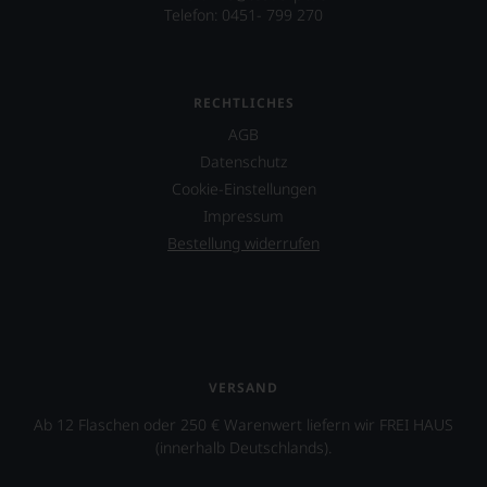
Ab
Telefon: 0451- 799 270
an
2012
jedem
zog
Wein
sich
auch
Parker
unsere
RECHTLICHES
zunehmend
Tesdorpf-
zurück
AGB
Bewertung.
und
Datenschutz
Wir
verkaufte
beurteilen
Cookie-Einstellungen
seinen
unsere
Newsletter.
Impressum
Weine
Chefredakteurin
Bestellung widerrufen
nach
des
dem
»Wine
bekannten
Advocate«
und
ist
bewährten
heute
100-
Master
Punkte-
of
VERSAND
System.
Wine
Wir
Lisa
Ab 12 Flaschen oder 250 € Warenwert liefern wir FREI HAUS
freuen
Perrotti-
(innerhalb Deutschlands).
uns
Brown.
sehr
2017