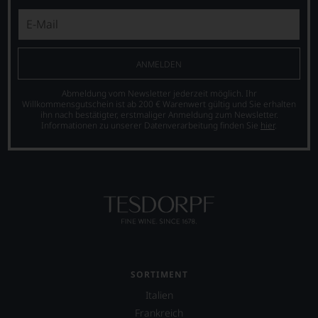
Systems
Wir,
für
das
Weinbewertungen,
Experten-
das
und
sich
Verkostungsteam
ANMELDEN
rasch
des
neben
Hauses
Abmeldung vom Newsletter jederzeit möglich. Ihr
dem
Tesdorpf,
Willkommensgutschein ist ab 200 € Warenwert gültig und Sie erhalten
bis
diskutieren
ihn nach bestätigter, erstmaliger Anmeldung zum Newsletter.
Informationen zu unserer Datenverarbeitung finden Sie
hier
.
dahin
leidenschaftlich,
üblichen
aber
20
konstruktiv
Punkte-
jeden
System
Wein
etablierte.
im
Hinblick
Der
auf
große
Herkunft,
Durchbruch
Stilistik,
gelang
Rebsortentypizität
Parker
SORTIMENT
und
als
Charakteristik.
Italien
er
Und
den
Frankreich