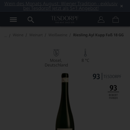
Wein des Monats August: Wiener Tradition - exklusiv
bei Tesdorpf! Jetzt als 5+1 Angebot!
Weine
Weinart
Weißweine
Riesling Ayl Kupp Faß 18 GG
Mosel
8 °C
Deutschland