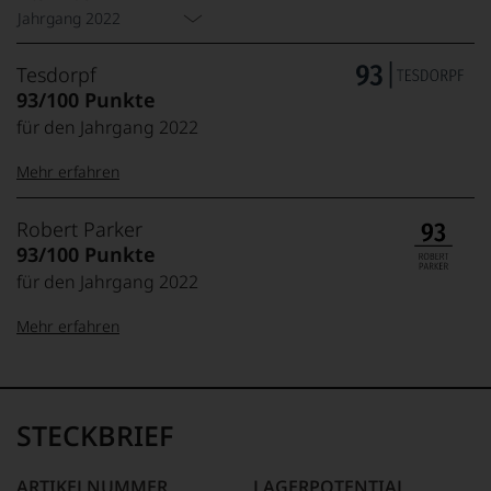
Jahrgang 2022
Tesdorpf
93/100 Punkte
für den Jahrgang 2022
Mehr erfahren
99–100 Punkte:
Tesdorpf
Robert Parker
Der
93/100 Punkte
Name
für den Jahrgang 2022
Tesdorpf
95–98 Punkte:
steht
Mehr erfahren
für
»Fine
90–94 Punkte:
Wine«,
100-96 Punkte:
Robert
für
Parker
die
Ganz
STECKBRIEF
edlen
85–89 Punkte:
ohne
Weine
Frage
der
war
ARTIKELNUMMER
LAGERPOTENTIAL