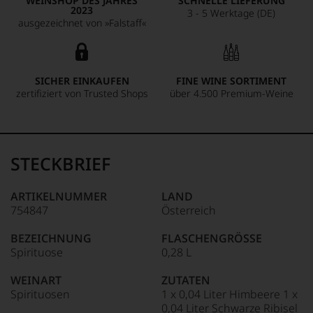
WEINSHOP DES JAHRES
SCHNELLE LIEFERUNG
2023
3 - 5 Werktage (DE)
ausgezeichnet von »Falstaff«
SICHER EINKAUFEN
FINE WINE SORTIMENT
zertifiziert von Trusted Shops
über 4.500 Premium-Weine
STECKBRIEF
ARTIKELNUMMER
LAND
754847
Österreich
BEZEICHNUNG
FLASCHENGRÖSSE
Spirituose
0,28 L
WEINART
ZUTATEN
Spirituosen
1 x 0,04 Liter Himbeere 1 x
0,04 Liter Schwarze Ribisel