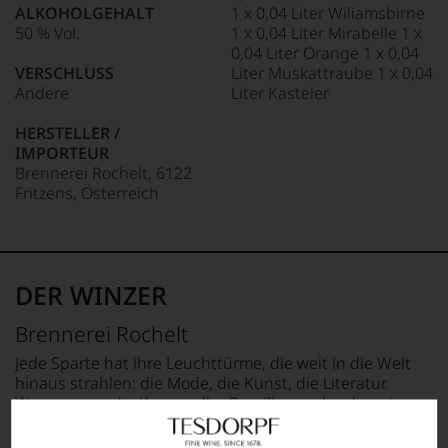
ALKOHOLGEHALT
1 x 0,04 Liter Wiliamsbirne
50 % Vol.
1 x 0,04 Liter Mirabelle 1 x
0,04 Liter Orange 1 x 0,04
VERSCHLUSS
Liter Muskattraube 1 x 0,04
Andere
Liter Kasteler
HERSTELLER /
IMPORTEUR
Brennerei Rochelt, 6122
Fritzens, Österreich
DER WINZER
Brennerei Rochelt
Jede Sparte hat ihre Leuchttürme, die weit in die Welt
hinaus strahlen: die Mode, die Kunst, die Literatur.
Wenn es um die Kunst edler Destillate geht, dann ist
diese Benchmark ohne Wenn und Aber die Boutique
Brennerei Rochelt in Fritzens bei Innsbruck. Hier