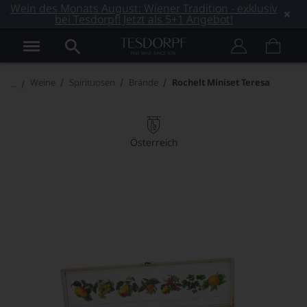
Wein des Monats August: Wiener Tradition - exklusiv
bei Tesdorpf! Jetzt als 5+1 Angebot!
Weine
Spirituosen
Brände
Rochelt Miniset Teresa
Österreich