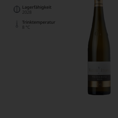
Lagerfähigkeit
2028
Trinktemperatur
8 °C