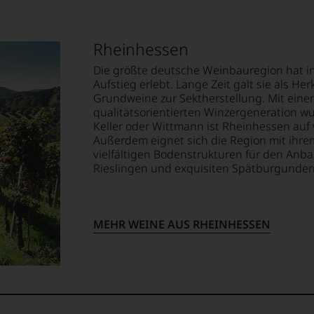
empfehlenswert
s«
lt,
en
ndungen
Rheinhessen
sreichsten
te
itikern
st
em
Die größte deutsche Weinbauregion hat i
lismus
op,
Aufstieg erlebt. Lange Zeit galt sie als H
Grundweine zur Sektherstellung. Mit ein
qualitätsorientierten Winzergeneration w
ität
Keller oder Wittmann ist Rheinhessen auf 
treichen,
Außerdem eignet sich die Region mit ih
cher
vielfältigen Bodenstrukturen für den Anb
sin.
Rieslingen und exquisiten Spätburgunder
t
m
st
MEHR WEINE AUS RHEINHESSEN
e
lektion
e
.
ng,
t
te