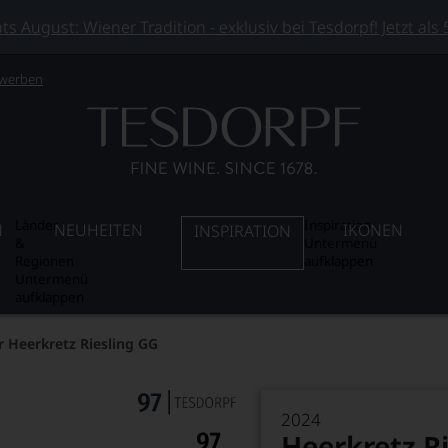
 August: Wiener Tradition - exklusiv bei Tesdorpf! Jetzt als
 werben
Länder
Inspiration
N
NEUHEITEN
IKONEN
INSPIRATION
&
Untermenü
Regionen
aufklappen
Untermenü
aufklappen
r Heerkretz Riesling GG
2024
Heerkretz R