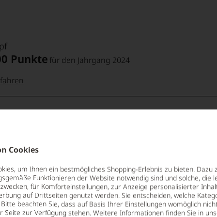
pf
00 Punkte
für den Jahrgang 2024
fahren
 Punkte:
pf
Suckling
00 Punkte
für den Jahrgang 2024
pf
Punkte:
fahren
n Cookies
 Punkte:
ies, um Ihnen ein bestmögliches Shopping-Erlebnis zu bieten. Dazu 
Punkte:
gsgemäße Funktionieren der Website notwendig sind und solche, die le
o Galloni
ng
zwecken, für Komforteinstellungen, zur Anzeige personalisierter Inhal
00 Punkte
für den Jahrgang 2024
erbung auf Drittseiten genutzt werden. Sie entscheiden, welche Katego
kte und
Bitte beachten Sie, dass auf Basis Ihrer Einstellungen womöglich nich
aner
er Seite zur Verfügung stehen. Weitere Informationen finden Sie in un
fahren