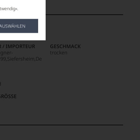
twendig«.
 AUSWÄHLEN
R / IMPORTEUR
GESCHMACK
gner-
trocken
99,Siefersheim,De
d
RÖSSE