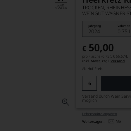
TROCKEN, RHEINHES
WEINGUT WAGNER-S
Jahrgang
Volumen
2024
0,75 
50,00
€
pro Flasche (0.75l),
€ 66,67
/L
inkl. Mwst. zzgl.
Versand
Ab-Hof-Preis
Versand durch Wein Serv
möglich
Lebensmittel­angaben
Mail
Weitersagen: