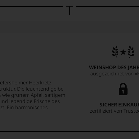
WEINSHOP DES JAHR
ausgezeichnet von »F
efersheimer Heerkretz
truktur. Die leuchtend gelbe
n wie grünem Apfel, saftigem
 und lebendige Frische des
SICHER EINKAU
zt. Ein harmonisches
zertifiziert von Trust