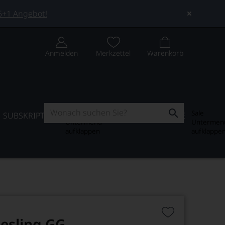
 5+1 Angebot!
Anmelden
Merkzettel
Warenkorb
Subskription
Sale
SUBSKRIPTION
WEIN-JOURNAL
SALE
Untermenü
Untermen
aufklappen
aufklappe
iesling GG