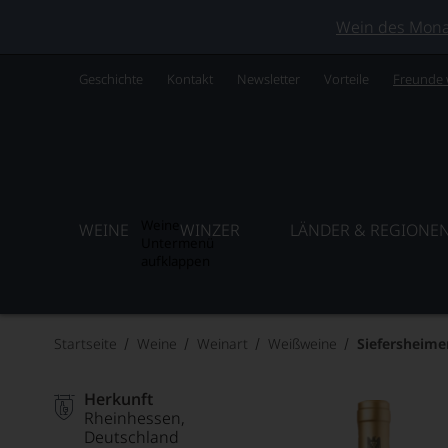
Wein des Monats
Geschichte
Kontakt
Newsletter
Vorteile
Freunde
Weine
WEINE
WINZER
LÄNDER & REGIONE
Untermenü
aufklappen
Startseite
Weine
Weinart
Weißweine
Siefersheime
Herkunft
Rheinhessen
Deutschland