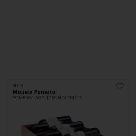
himmlischer Genuss im hier und
jetzt
Diese Cuvée wird von Christian Moueix persönlich unter den
besten Pomerols eines Jahrgangs ausgewählt. Sie ist für
Feiertage gedacht und bestimmt für besondere Momente
wie Hochzeiten oder Geburtstage oder seltener Besuch
lieber Freunde. Bei Moueix wird sie auch zu Firmenjubiläen
ausgeschenkt. Wir haben glücklicherweise ein paar Kisten
von dieser außergewöhnlichen Cuvée bekommen, die 2019
ausgesprochen gut geraten ist.
2019
Moueix Pomerol
POMEROL AOP, 12ER HOLZKISTE