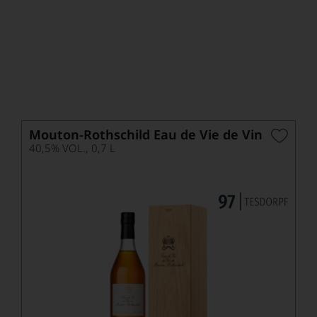
Jahrgängen
Neben der Ankunft der 2019er habe ich noch weitere
Highlights aus älteren Jahrgängen für Sie vorbereitet, denn
auf den Châteaux Cheval Blanc, Yquem, Gruaud Larose und
Mouton Rothschild gibt es viele Schätze jenseits des gerade
aktuellen Jahrgangs.
Mouton-Rothschild Eau de Vie de Vin
40,5% VOL., 0,7 L