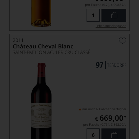
pro Flasche (0.7l),
€ 998,57
/L
Lebensmittel­angaben
2011
Château Cheval Blanc
SAINT-EMILION AC, 1ER CRU CLASSÉ
nur noch 6 Flaschen verfügbar
669,00
*
€
pro Flasche (0.75l),
€ 892,00
/L