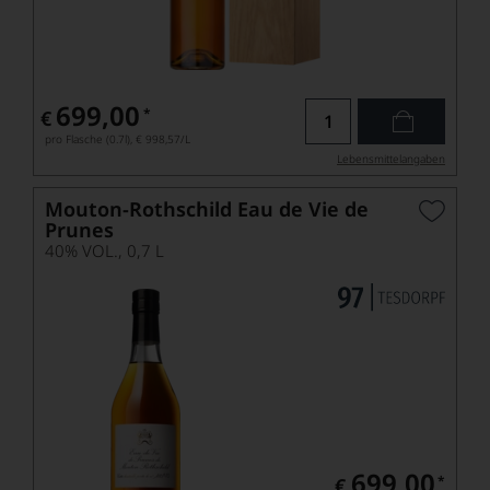
699,00
*
€
pro Flasche (0.7l),
€ 998,57
/L
Lebensmittel­angaben
Mouton-Rothschild Eau de Vie de
Prunes
40% VOL., 0,7 L
699,00
*
€