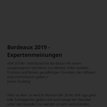
die in in dieser Kombination nirgends zu erwerben wären.
Für Sammler, Genießer, Investoren und Bordeaux-Freunde:
Die 2019er-Kiste enthält je eine Flasche Petrus, Mouton-
Rothschild, Lafite-Rothschild, Margaux, Haut-Brion, La
Mission Haut-Brion, Cheval Blanc, Ausonne und Yquem. Das
ist die Essenz des Jahrgangs und die Essenz von Bordeaux.
Bordeaux 2019 -
Expertenmeinungen
»Die 2019er sind klassische Bordeaux mit einem
ausgewogenen Verhältnis von Alkohol, reifen dunklen
Früchten und feinen, geradliningen Tanninen, die raffiniert
sind und Konturen geben.«
James Suckling
»Klar ist aber: es wird im Bereich der 20 bis 50€-Liga ganz
tolle Schnäppchen geben und auch einige der Klassiker
unter den Grande Crus werden zu sehr verlockenden