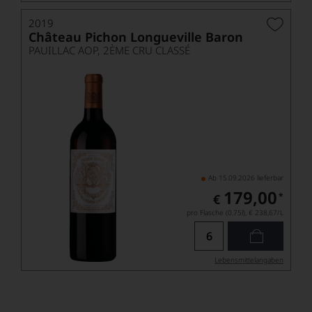
2019
Château Pichon Longueville Baron
PAUILLAC AOP, 2ÈME CRU CLASSÉ
Ab 15.09.2026 lieferbar
179,00
*
€
pro Flasche (0.75l),
€ 238,67
/L
Lebensmittel­angaben
Bordeaux Raritäten aus früheren