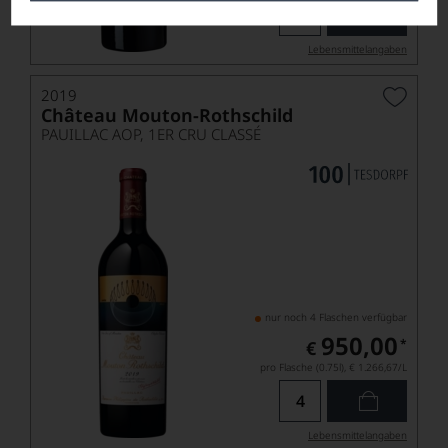
Lebensmittel­angaben
2019
Château Mouton-Rothschild
PAUILLAC AOP, 1ER CRU CLASSÉ
nur noch 4 Flaschen verfügbar
950,00
*
€
pro Flasche (0.75l),
€ 1.266,67
/L
Lebensmittel­angaben