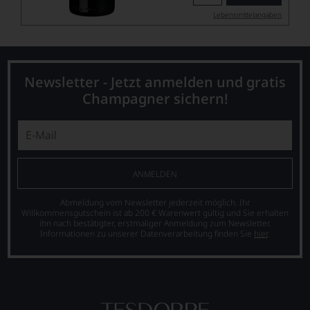
Lebensmittel­angaben
Newsletter - Jetzt anmelden und gratis
Champagner sichern!
ANMELDEN
Abmeldung vom Newsletter jederzeit möglich. Ihr
Willkommensgutschein ist ab 200 € Warenwert gültig und Sie erhalten
ihn nach bestätigter, erstmaliger Anmeldung zum Newsletter.
Informationen zu unserer Datenverarbeitung finden Sie
hier
.