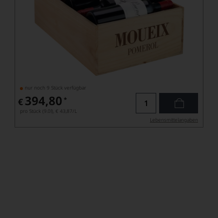
nur noch 9 Stück verfügbar
394,80
*
€
pro Stück (9.0l),
€ 43,87
/L
Lebensmittel­angaben
Duclot Collection 2019 - eine
einmalige Sammlung feinster
Bordeaux
Die Collection Duclot ist eine Legende, denn das
Handelshaus stellt jedes Jahr eine Kiste mit den kostbarsten
und rarsten Weinen des Bordeaux-Jahrgangs zusammen,