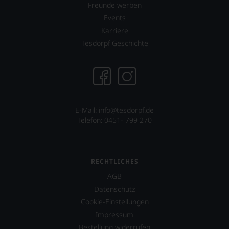
und
Freunde werben
bewährten
Events
100-
Punkte-
Karriere
System.
Tesdorpf Geschichte
Wir
freuen
uns
sehr
Ihnen
auf
diesem
E-Mail: info@tesdorpf.de
Weg
Telefon: 0451- 799 270
eine
weitere
Hilfe
an
RECHTLICHES
die
Hand
AGB
geben
Datenschutz
zu
Cookie-Einstellungen
können,
Impressum
den
richtigen
Bestellung widerrufen