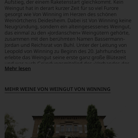
Aufstieg, der einem Raketenstart gleichkommt. Kein
Aussendungen
Weingut hat in derart kurzer Zeit für so viel Furore
oder
gesorgt wie Von Winning im Herzen des schönen
in
Weinörtchens Deidesheim. Dabei ist Von Winning keine
unserem
Neugründung, sondern ein alteingesessenes Weingut,
Webshop,
das einmal zu den »Jordanschen« Weingütern gehörte,
um
zu
zusammen mit den berühmten Namen Bassermann-
unterstreichen,
Jordan und Reichsrat von Buhl. Unter der Leitung von
auf
Leopold von Winning zu Beginn des 20. Jahrhunderts
welch
erlebte das Weingut seine erste ganz große Blütezeit
hohem
und war auch Gründungsmitglied des »Verbandes der
Niveau
Mehr lesen
Prädikatsweingüter«. Damals waren die Weine teurer als
sich
jeder Bordeaux oder Burgunder. Danach verabschiedete
unsere
es sich unter dem Namen Dr. Deinhard aus der Top-Liga.
Weinselektion
Seit dem Jahr 2007 gibt es eine neue Leitung – und
MEHR WEINE VON WEINGUT VON WINNING
bewegt.
zudem auch den alten Namen wieder. Mit dem neuen
Das
Direktor Stephan Attmann, einem anerkannten Genie in
aber
Weinberg und Keller, gab es eine Initialzündung, und
genügt
nun entstehen hier wieder pulsierende und vibrierende
uns
Rieslinge ebenso wie andere spannungsgeladene und
nicht
originelle Weine, die Fachpresse und Kritiker förmlich
mehr.
aus dem Häuschen geraten lassen. Wann wurde ein
Wir
Weingut so mit Lob überschüttet? Seit Jahren