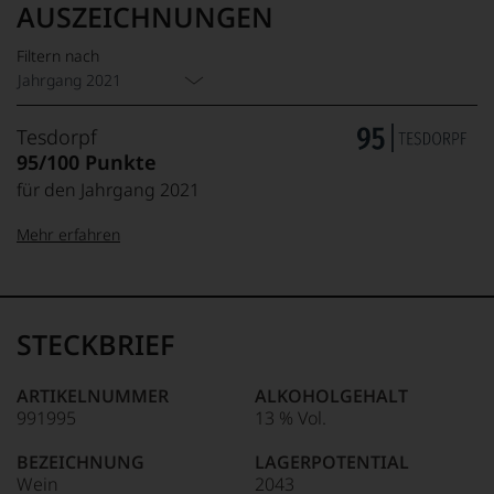
AUSZEICHNUNGEN
Filtern nach
Jahrgang 2021
Tesdorpf
95/100 Punkte
für den Jahrgang 2021
Mehr erfahren
99–100 Punkte:
Tesdorpf
Der
Name
STECKBRIEF
Tesdorpf
95–98 Punkte:
steht
für
ARTIKELNUMMER
ALKOHOLGEHALT
»Fine
991995
13 % Vol.
90–94 Punkte:
Wine«,
für
BEZEICHNUNG
LAGERPOTENTIAL
die
Wein
2043