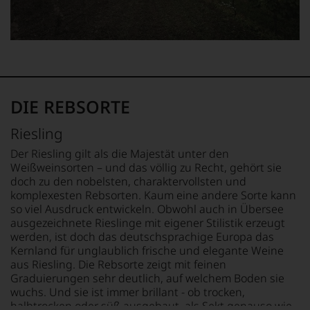
Charakteristik.
Und
daraus
ergeben
sich
fundierte
Bewertungen
DIE REBSORTE
jedes
einzelnen
Weines.
Riesling
Warum
Der Riesling gilt als die Majestät unter den
also
Weißweinsorten – und das völlig zu Recht, gehört sie
sollen
doch zu den nobelsten, charaktervollsten und
Sie
komplexesten Rebsorten. Kaum eine andere Sorte kann
als
so viel Ausdruck entwickeln. Obwohl auch in Übersee
Kunde
des
ausgezeichnete Rieslinge mit eigener Stilistik erzeugt
Hauses
werden, ist doch das deutschsprachige Europa das
nicht
Kernland für unglaublich frische und elegante Weine
davon
aus Riesling. Die Rebsorte zeigt mit feinen
profitieren,
Graduierungen sehr deutlich, auf welchem Boden sie
statt
wuchs. Und sie ist immer brillant - ob trocken,
an
halbtrocken oder süß ausgebaut, als Sekt genauso wie