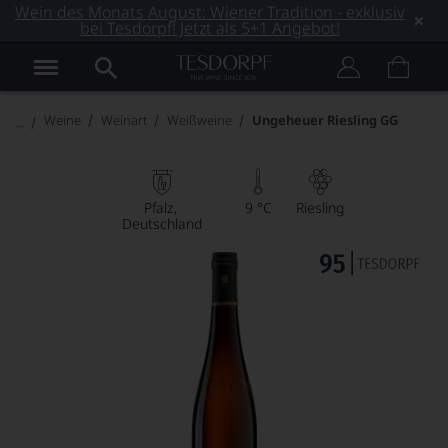
Wein des Monats August: Wiener Tradition - exklusiv
bei Tesdorpf! Jetzt als 5+1 Angebot!
Weine
Weinart
Weißweine
Ungeheuer Riesling GG
Pfalz
9 °C
Riesling
Deutschland