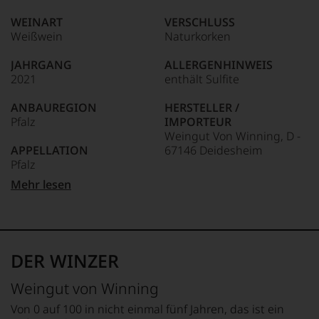
edlen
85–89 Punkte:
Weine
WEINART
VERSCHLUSS
der
Weißwein
Naturkorken
Welt,
wie
JAHRGANG
ALLERGENHINWEIS
kaum
2021
enthält Sulfite
Unter 85 Punkte:
ein
anderer.
ANBAUREGION
HERSTELLER /
Das
Pfalz
IMPORTEUR
dokumentieren
Weingut Von Winning, D -
wir
APPELLATION
67146 Deidesheim
auch
Pfalz
und
gerade
LAND
Mehr lesen
mit
QUALITÄTSSTUFE
Deutschland
Bewertungen
Großes Gewächs
und
FLASCHENGRÖSSE
Medaillen
REBSORTEN
1,5 L
renommierter
100% Riesling
DER WINZER
Weinjournalisten
GESCHMACK
oder
TRINKTEMPERATUR
trocken
Weingut von Winning
Fachpublikationen
9 °C
in
Von 0 auf 100 in nicht einmal fünf Jahren, das ist ein
unseren