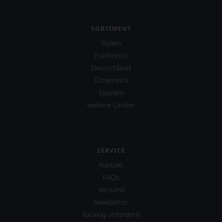
Parker
&
Co,
SORTIMENT
nicht
Italien
verzichten,
aber
Frankreich
Sie
Deutschland
finden
Österreich
fortan
an
Spanien
jedem
weitere Länder
Wein
auch
unsere
Tesdorpf-
Bewertung.
SERVICE
Wir
Kontakt
beurteilen
unsere
FAQs
Weine
Versand
nach
Newsletter
dem
bekannten
Katalog anfordern