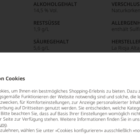
ALKOHOLGEHALT
VERSCHLUS
14,5 % Vol.
Naturkorke
85 Punkte:
sreichsten
r.
RESTSÜSSE
ALLERGEN
Punkte:
tiker,
1,9 g/L
enthält Sulf
entieren
Punkte:
en
SÄUREGEHALT
HERSTELLE
5,6 g/L
La Rioja Alta
Labastida -
e
Punkte:
ng
tungen
n Cookies
len
ies, um Ihnen ein bestmögliches Shopping-Erlebnis zu bieten. Dazu 
:
ierter
gsgemäße Funktionieren der Website notwendig sind und solche, die le
urnalisten
zwecken, für Komforteinstellungen, zur Anzeige personalisierter Inhal
erbung auf Drittseiten genutzt werden. Sie entscheiden, welche Katego
Bitte beachten Sie, dass auf Basis Ihrer Einstellungen womöglich nich
blikationen
 gelegen, dort, wo die Erfolgsgeschichte
er Seite zur Verfügung stehen. Weitere Informationen finden Sie in un
mend
nischer Weinkultur geworden. Verehrt wird
ung
.
kgezogen
en
assischer und authentischer Rioja-Kultur.
zulehnen, wählen Sie unter »Cookies konfigurieren« ausschließlich »no
ndungen
n des 20. Jahrhunderts Weltruf. Einige