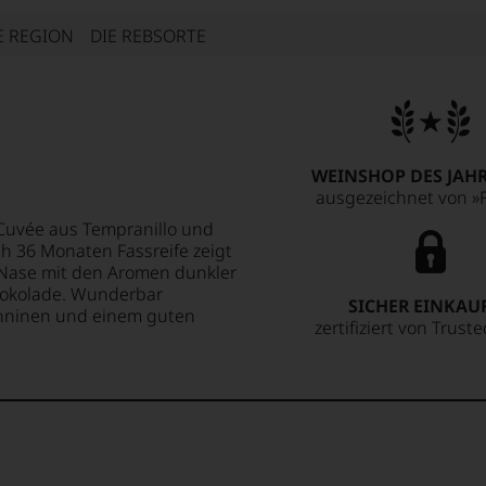
E REGION
DIE REBSORTE
WEINSHOP DES JAHR
ausgezeichnet von »F
Cuvée aus Tempranillo und
 36 Monaten Fassreife zeigt
e Nase mit den Aromen dunkler
chokolade. Wunderbar
SICHER EINKAU
Tanninen und einem guten
zertifiziert von Trust