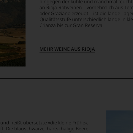
hingegen der kühle und manchmal feuchte
an Rioja-Rotweinen – vornehmlich aus Tem
ellt,
tter
oder Graziano erzeugt – ist die lange Lag
Qualitätsstufe unterschiedlich lange in kl
Crianza bis zur Gran Reserva.
te«,
tung
llziehbar
MEHR WEINE AUS RIOJA
it
geht.
tendsten
ationen
m
ationalen
lt
igen
ossen:
 und heißt übersetzte »die kleine Frühe«,
rechend
ift. Die blauschwarze, hartschalige Beere
EN