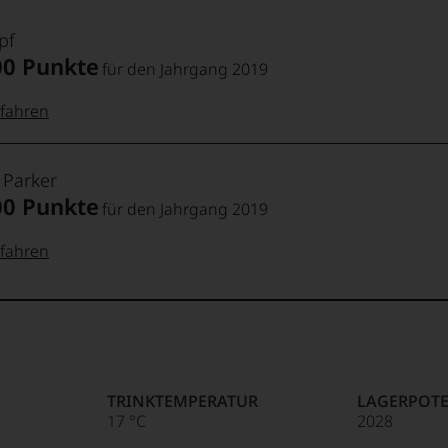
pf
00 Punkte
für den Jahrgang 2019
fahren
 Punkte:
pf
 Parker
00 Punkte
für den Jahrgang 2019
pf
Punkte:
fahren
 Punkte:
t
Punkte:
Punkte:
TRINKTEMPERATUR
LAGERPOTE
17 °C
2028
Punkte: