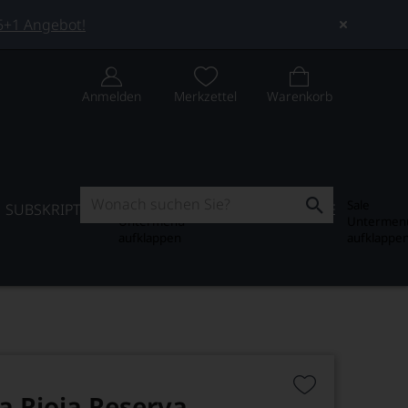
 5+1 Angebot!
Anmelden
Merkzettel
Warenkorb
Subskription
Sale
SUBSKRIPTION
WEIN-JOURNAL
SALE
Untermenü
Untermen
aufklappen
aufklappe
a Rioja Reserva