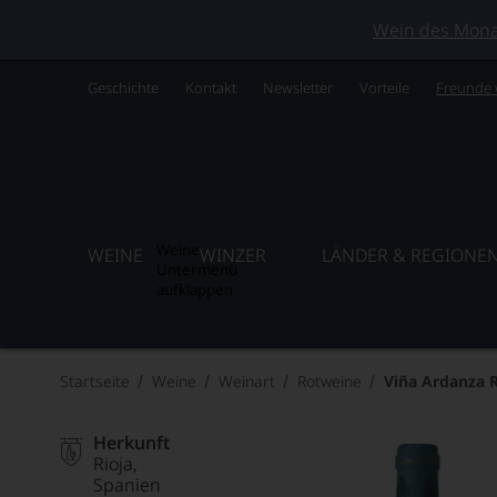
Wein des Monats
Geschichte
Kontakt
Newsletter
Vorteile
Freunde
Weine
WEINE
WINZER
LÄNDER & REGIONE
Untermenü
aufklappen
Startseite
Weine
Weinart
Rotweine
Viña Ardanza R
Herkunft
Rioja
Spanien