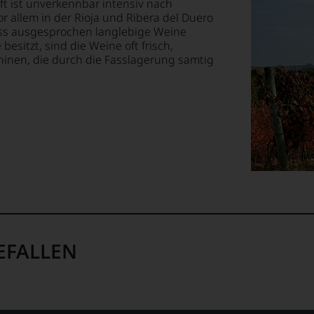
uft ist unverkennbar intensiv nach
E
 allem in der Rioja und Ribera del Duero
ung
ass ausgesprochen langlebige Weine
besitzt, sind die Weine oft frisch,
T
ninen, die durch die Fasslagerung samtig
-
TEN.
s
ewertungen,
en-
tungsteam
s
pf,
eren
chaftlich,
en
EFALLEN
ktiv
-
m
rte.