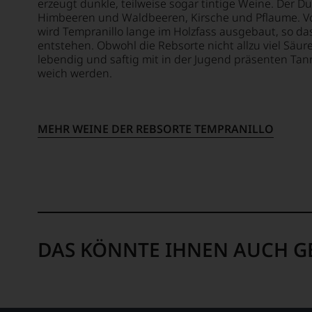
erzeugt dunkle, teilweise sogar tintige Weine. Der D
seine
UNSER
Himbeeren und Waldbeeren, Kirsche und Pflaume. Vor
Erfind
WEINE
wird Tempranillo lange im Holzfass ausgebaut, so d
des
AUCH
entstehen. Obwohl die Rebsorte nicht allzu viel Säure 
100
SELBS
lebendig und saftig mit in der Jugend präsenten Tan
Punkte
BEWER
weich werden.
System
Wir,
für
das
Weinb
Expert
das
MEHR WEINE DER REBSORTE TEMPRANILLO
und
sich
Verkos
rasch
des
neben
Hause
dem
Tesdor
bis
diskuti
dahin
leidens
üblich
aber
DAS KÖNNTE IHNEN AUCH G
20
konstru
Punkte
jeden
Syste
Wein
etablie
im
Der