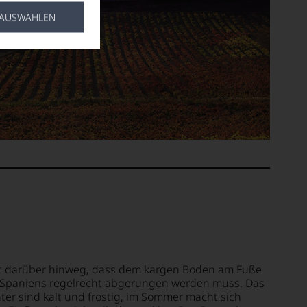
 AUSWÄHLEN
cht darüber hinweg, dass dem kargen Boden am Fuße
 Spaniens regelrecht abgerungen werden muss. Das
nter sind kalt und frostig, im Sommer macht sich