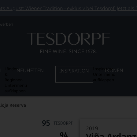
 August: Wiener Tradition - exklusiv bei Tesdorpf! Jetzt als
 werben
Länder
Inspiration
N
NEUHEITEN
IKONEN
INSPIRATION
&
Untermenü
Regionen
aufklappen
Untermenü
aufklappen
ioja Reserva
2019
Viña Ardanz