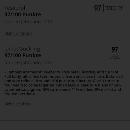
Tesdorpf
97/100 Punkte
für den Jahrgang 2014
Mehr erfahren
99–100 Punkte:
Tesdorpf
James Suckling
Der
97/100 Punkte
Name
für den Jahrgang 2014
Tesdorpf
95–98 Punkte:
steht
Complex aromas of blueberry, rose petal, licorice, and currant.
für
Full body, ultra fine tannins and a fresh and clean finish. Balanced
»Fine
and very refined. A wonderful purity and beauty. Give it three to
90–94 Punkte:
four years to come together but already a beauty. A blend of 60%
Wine«,
cabernet sauvignon, 16% carmenere, 11% malbec, 8% merlot and
für
5% petit verdot.
die
edlen
Mehr erfahren
85–89 Punkte:
Weine
der
100-95 Punkte:
James
Welt,
Suckling
wie
Der