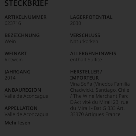
kaum
STECKBRIEF
Amerikaner
Unter 85 Punkte:
ein
90 Punkte und
James
anderer.
mehr:
Suckling,
ARTIKELNUMMER
LAGERPOTENTIAL
Das
Jahrgang
623716
2030
dokumentieren
Unter 88
1958,
wir
Punkte:
zählt
auch
BEZEICHNUNG
VERSCHLUSS
heute
und
Wein
Naturkorken
zu
gerade
den
mit
WEINART
ALLERGENHINWEIS
bedeutendsten
Bewertungen
Rotwein
enthält Sulfite
und
und
einflussreichsten
Medaillen
JAHRGANG
HERSTELLER /
Weinkritikern
renommierter
2014
IMPORTEUR
der
Weinjournalisten
Vina Seña (Vinedos Familia
Welt.
oder
ANBAUREGION
Chadwick), Santiago, Chile
Dabei
Fachpublikationen
Valle de Aconcagua
/ The Wine Merchant Parc
geriet
in
D'Activité du Mirail 23, rue
er
unseren
APPELLATION
du Mirail - Bat G 333 Art.
mehr
Aussendungen
Valle de Aconcagua
33370 Artigues France
über
oder
Umwege
in
Mehr lesen
in
REBSORTEN
LAND
unserem
die
60% Cabernet Sauvignon
Chile
Webshop,