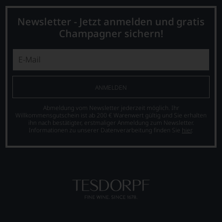
Top-
fundierte
Weinen
Bewertungen
aus
Newsletter - Jetzt anmelden und gratis
jedes
Bordeaux
Champagner sichern!
einzelnen
und
Weines.
Italien
Warum
entdeckte.
also
Ab
sollen
1985
Sie
leitete
ANMELDEN
als
er
Kunde
das
Abmeldung vom Newsletter jederzeit möglich. Ihr
des
Europa-
Willkommensgutschein ist ab 200 € Warenwert gültig und Sie erhalten
Hauses
Büro
ihn nach bestätigter, erstmaliger Anmeldung zum Newsletter.
nicht
Informationen zu unserer Datenverarbeitung finden Sie
hier
.
des
davon
Wine
profitieren,
Spectators.
statt
Seinen
an
Schwerpunkt
Stelle
bildeten
sich
die
nur
Weine
auf
aus
Einschätzungen
Bordeaux