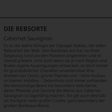
zunehmend
schwer
der
nachvollziehbar
Weinwelt
ist
zu.
oder
Ein
am
entscheidender
DIE REBSORTE
Wein
Schritt
vorbeigeht.
war
Aus
Cabernet Sauvignon
die
diesem
Es ist die wahre Königin der Cépages Nobles, der edlen
Aufnahme
Grund
Rebsorten der Welt. Vom Bordelais aus hat sie ihren
der
haben
Arbeit
Siegeszug rund um den Planeten angetreten und ist
wir
für
überall präsent. Und auch wenn sie je nach Region und
beschlossen:
das
Boden eigene Ausprägungen entwickelt, ist doch immer
WIR
international
ihr grundsätzlicher Charakter unverkennbar. Ihre
WERDEN
hoch
Aromen von Cassis, grüner Paprika und – beim Ausbau
UNSERE
renommierte
im kleinen Holzfass – Zedernholz sind immer vorhanden.
WEINE
Fachjournal
Die kleinschalige Beere hat besonders viele Kerne,
AUCH
»Wine
deren Phenole und Tannine die Weine aus Cabernet
SELBST
Spectator«
Sauvignon so lagerfähig machen. Sie gilt auch deshalb
BEWERTEN.
1981,
als Rückgrat vieler großer Cuvées, ganz besonders der
die
Wir,
großen Bordeaux-Weine.
Zusammenarbeit
das