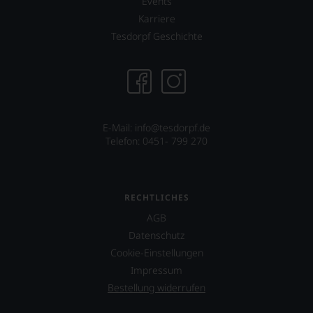
Events
unserer
Bücher,
Karriere
Bewertungen
etwa
stets,
Tesdorpf Geschichte
über
was
Jahrgangs-
für
Portwein.
einen
Seit
Wein
2010
Sie
arbeitet
hier
James
genießen
E-Mail: info@tesdorpf.de
Suckling
können.
Telefon: 0451- 799 270
als
freier
Natürlich
Journalist
müssen
und
Sie
lebt
RECHTLICHES
in
mit
Zukunft
AGB
seiner
auf
Datenschutz
Familie
R.
in
Cookie-Einstellungen
Parker
der
&
Impressum
Toskana.
Co,
Bestellung widerrufen
Mittelpunkt
nicht
ist
verzichten,