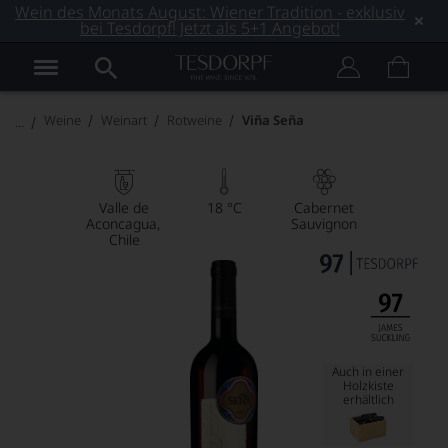
Wein des Monats August: Wiener Tradition - exklusiv
bei Tesdorpf! Jetzt als 5+1 Angebot!
Weine
Weinart
Rotweine
Viña Seña
Valle de
18 °C
Cabernet
Aconcagua
Sauvignon
Chile
Auch in einer
Holzkiste
erhältlich