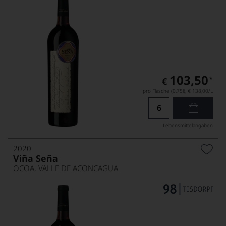
103,50
*
€
pro Flasche (0.75l),
€ 138,00
/L
Lebensmittel­angaben
2020
Viña Seña
OCOA, VALLE DE ACONCAGUA