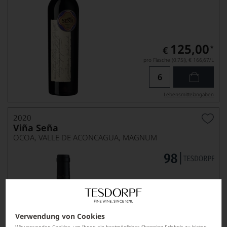
125,00
*
€
pro Flasche (0.75l),
€ 166,67
/L
Lebensmittel­angaben
2020
Viña Seña
OCOA, VALLE DE ACONCAGUA, MAGNUM
Verwendung von Cookies