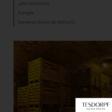
Lafite Rothschild
Evangile
Domaines Barons de Rothschild (Lafite)