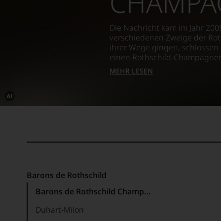
CHAMPA
Die Nachricht kam im Jahr 200
verschiedenen Zweige der Rot
ihrer Wege gingen, schlosse
einen Rothschild-Champagner
MEHR LESEN
Dieses
Bild
wurde
mithilfe
von
KI
verändert.
Barons de Rothschild
Barons de Rothschild Champagner
Duhart-Milon