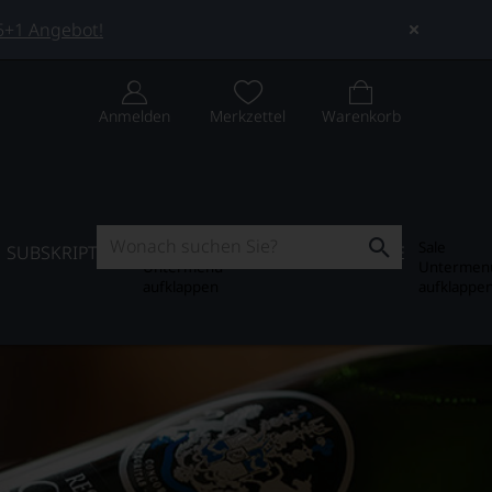
 5+1 Angebot!
Anmelden
Merkzettel
Warenkorb
Subskription
Sale
SUBSKRIPTION
WEIN-JOURNAL
SALE
Untermenü
Untermen
aufklappen
aufklappe