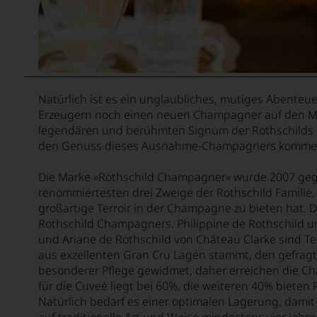
Natürlich ist es ein unglaubliches, mutiges Abenteue
Erzeugern noch einen neuen Champagner auf den Mar
legendären und berühmten Signum der Rothschilds auf
den Genuss dieses Ausnahme-Champagners kommen kön
Die Marke »Rothschild Champagner« wurde 2007 gegrü
renommiertesten drei Zweige der Rothschild Familie, 
großartige Terroir in der Champagne zu bieten hat. D
Rothschild Champagners. Philippine de Rothschild un
und Ariane de Rothschild von Château Clarke sind Tei
aus exzellenten Gran Cru Lagen stammt, den gefrag
besonderer Pflege gewidmet, daher erreichen die Ch
für die Cuveé liegt bei 60%, die weiteren 40% biete
Natürlich bedarf es einer optimalen Lagerung, damit 
auf traditionelle Art und Weise mindestens vier Jah