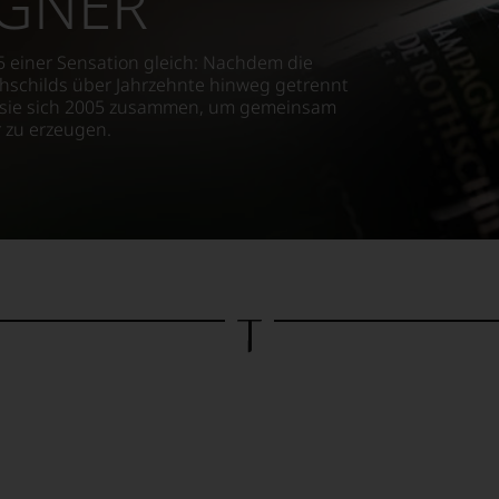
GNER
5 einer Sensation gleich: Nachdem die
hschilds über Jahrzehnte hinweg getrennt
n sie sich 2005 zusammen, um gemeinsam
 zu erzeugen.