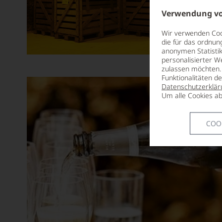
Verwendung vo
Wir verwenden Cook
die für das ordnun
anonymen Statistik
personalisierter W
zulassen möchten. 
Funktionalitäten d
Datenschutzerklär
Um alle Cookies ab
COO