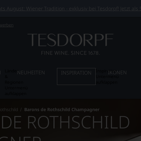
 August: Wiener Tradition - exklusiv bei Tesdorpf! Jetzt als
 werben
Länder
Inspiration
N
NEUHEITEN
IKONEN
INSPIRATION
&
Untermenü
Regionen
aufklappen
Untermenü
aufklappen
othschild
Barons de Rothschild Champagner
DE ROTHSCHILD