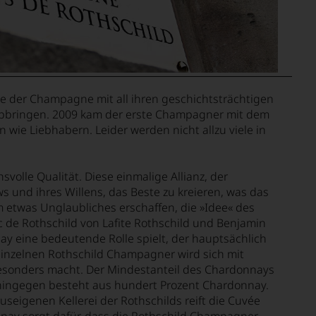
 wie der Champagne mit all ihren geschichtsträchtigen
abbringen. 2009 kam der erste Champagner mit dem
wie Liebhabern. Leider werden nicht allzu viele in
lle Qualität. Diese einmalige Allianz, der
ws und ihres Willens, das Beste zu kreieren, was das
m etwas Unglaubliches erschaffen, die »Idee« des
c de Rothschild von Lafite Rothschild und Benjamin
nay eine bedeutende Rolle spielt, der hauptsächlich
inzelnen Rothschild Champagner wird sich mit
 besonders macht. Der Mindestanteil des Chardonnays
r hingegen besteht aus hundert Prozent Chardonnay.
seigenen Kellerei der Rothschilds reift die Cuvée
onnay sorgt dafür, dass die Rothschild Champagner