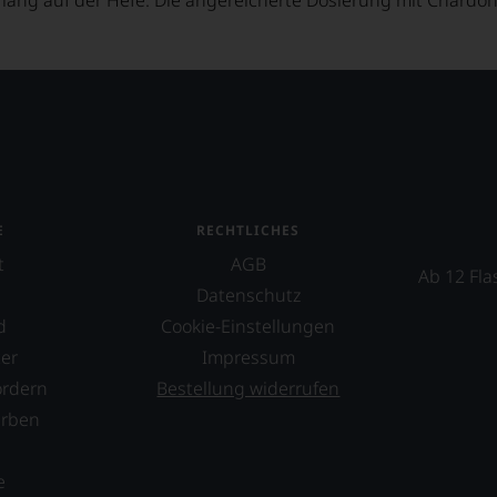
E
RECHTLICHES
t
AGB
Ab 12 Fla
Datenschutz
d
Cookie-Einstellungen
er
Impressum
ordern
Bestellung widerrufen
erben
s
e