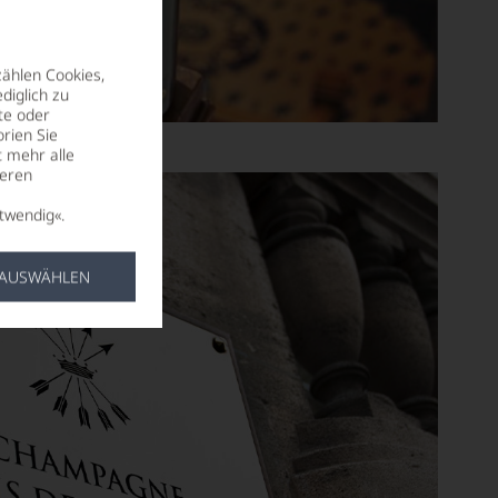
zählen Cookies,
diglich zu
te oder
rien Sie
t mehr alle
seren
twendig«.
 AUSWÄHLEN