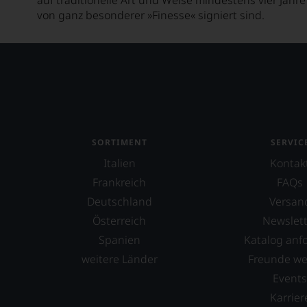
von ganz besonderer »Finesse« signiert sind.
SORTIMENT
SERVIC
Italien
Kontak
Frankreich
FAQs
Deutschland
Versan
Österreich
Newslett
Spanien
Katalog anf
weitere Länder
Freunde w
Event
Karrier