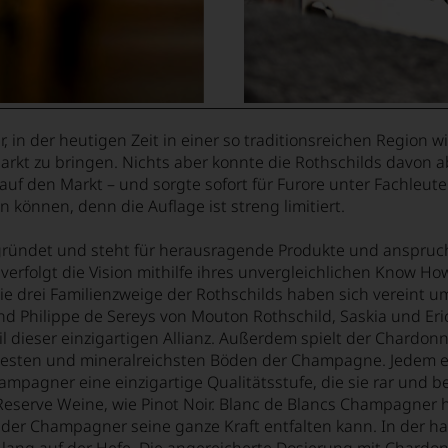
r, in der heutigen Zeit in einer so traditionsreichen Region
kt zu bringen. Nichts aber konnte die Rothschilds davon 
 den Markt – und sorgte sofort für Furore unter Fachleuten 
nen, denn die Auflage ist streng limitiert.
ndet und steht für herausragende Produkte und anspruchsvo
verfolgt die Vision mithilfe ihres unvergleichlichen Know Ho
ie drei Familienzweige der Rothschilds haben sich vereint u
d Philippe de Sereys von Mouton Rothschild, Saskia und Eri
l dieser einzigartigen Allianz. Außerdem spielt der Chardon
testen und mineralreichsten Böden der Champagne. Jedem e
ampagner eine einzigartige Qualitätsstufe, die sie rar und
n Reserve Weine, wie Pinot Noir. Blanc de Blancs Champagne
der Champagner seine ganze Kraft entfalten kann. In der hau
re lang auf der Hefe. Die angereicherte Dosierung mit Chard