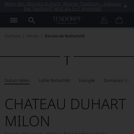
Wein des Monats August: Wiener Tradition - exklusiv
bei Tesdorpf! Jetzt als 5+1 Angebot!
Startseite
Winzer
Barons de Rothschild
Duhart-Milon
Lafite Rothschild
Evangile
Domaines Barons
CHATEAU DUHART
MILON