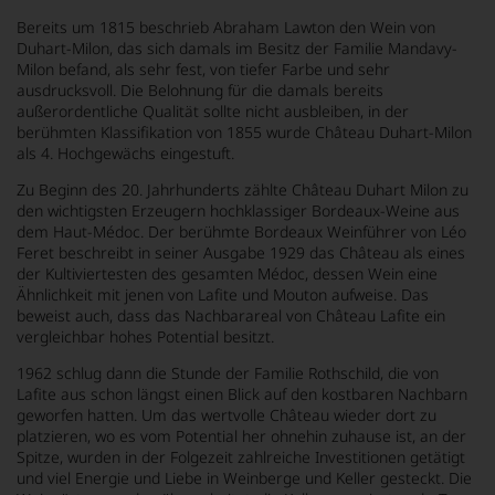
Bereits um 1815 beschrieb Abraham Lawton den Wein von
Duhart-Milon, das sich damals im Besitz der Familie Mandavy-
Milon befand, als sehr fest, von tiefer Farbe und sehr
ausdrucksvoll. Die Belohnung für die damals bereits
außerordentliche Qualität sollte nicht ausbleiben, in der
berühmten Klassifikation von 1855 wurde Château Duhart-Milon
als 4. Hochgewächs eingestuft.
Zu Beginn des 20. Jahrhunderts zählte Château Duhart Milon zu
den wichtigsten Erzeugern hochklassiger Bordeaux-Weine aus
dem Haut-Médoc. Der berühmte Bordeaux Weinführer von Léo
Feret beschreibt in seiner Ausgabe 1929 das Château als eines
der Kultiviertesten des gesamten Médoc, dessen Wein eine
Ähnlichkeit mit jenen von Lafite und Mouton aufweise. Das
beweist auch, dass das Nachbarareal von Château Lafite ein
vergleichbar hohes Potential besitzt.
1962 schlug dann die Stunde der Familie Rothschild, die von
Lafite aus schon längst einen Blick auf den kostbaren Nachbarn
geworfen hatten. Um das wertvolle Château wieder dort zu
platzieren, wo es vom Potential her ohnehin zuhause ist, an der
Spitze, wurden in der Folgezeit zahlreiche Investitionen getätigt
und viel Energie und Liebe in Weinberge und Keller gesteckt. Die