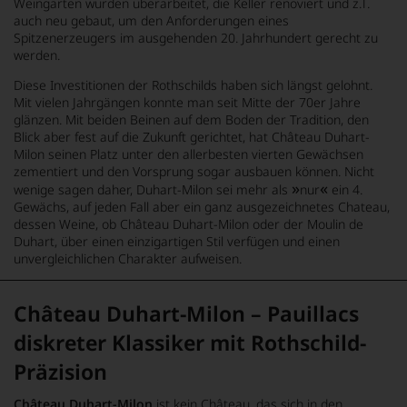
Weingärten wurden überarbeitet, die Keller renoviert und z.T.
auch neu gebaut, um den Anforderungen eines
Spitzenerzeugers im ausgehenden 20. Jahrhundert gerecht zu
werden.
Diese Investitionen der Rothschilds haben sich längst gelohnt.
Mit vielen Jahrgängen konnte man seit Mitte der 70er Jahre
glänzen. Mit beiden Beinen auf dem Boden der Tradition, den
Blick aber fest auf die Zukunft gerichtet, hat Château Duhart-
Milon seinen Platz unter den allerbesten vierten Gewächsen
zementiert und den Vorsprung sogar ausbauen können. Nicht
»
«
wenige sagen daher, Duhart-Milon sei mehr als
nur
ein 4.
Gewächs, auf jeden Fall aber ein ganz ausgezeichnetes Chateau,
dessen Weine, ob Château Duhart-Milon oder der Moulin de
Duhart, über einen einzigartigen Stil verfügen und einen
unvergleichlichen Charakter aufweisen.
Château Duhart-Milon – Pauillacs
diskreter Klassiker mit Rothschild-
Präzision
Château Duhart-Milon
ist kein Château, das sich in den