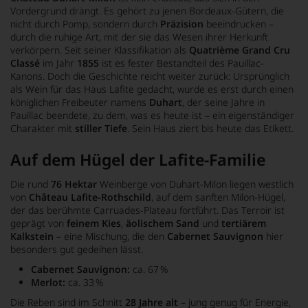
Vordergrund drängt. Es gehört zu jenen Bordeaux-Gütern, die
nicht durch Pomp, sondern durch
Präzision
beeindrucken –
durch die
ruhige Art
, mit der sie das Wesen ihrer Herkunft
verkörpern. Seit seiner Klassifikation als
Quatrième Grand Cru
Classé
im Jahr
1855
ist es fester Bestandteil des Pauillac-
Kanons. Doch die Geschichte reicht weiter zurück: Ursprünglich
als Wein für das Haus Lafite gedacht, wurde es erst durch einen
königlichen Freibeuter namens
Duhart
, der seine Jahre in
Pauillac beendete, zu dem, was es heute ist – ein eigenständiger
Charakter mit
stiller Tiefe
. Sein Haus ziert bis heute das Etikett.
Auf dem Hügel der Lafite-Familie
Die rund
76 Hektar
Weinberge von Duhart-Milon liegen westlich
von
Château Lafite-Rothschild
, auf dem sanften
Milon-Hügel
,
der das berühmte
Carruades-Plateau
fortführt. Das Terroir ist
geprägt von
feinem Kies
,
äolischem Sand
und
tertiärem
Kalkstein
– eine Mischung, die den
Cabernet Sauvignon
hier
besonders gut gedeihen lässt.
Cabernet Sauvignon:
ca. 67 %
Merlot:
ca. 33 %
Die Reben sind im Schnitt
28 Jahre alt
–
jung genug für Energie
,