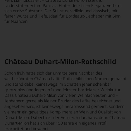
Fein, klar, fokussiert – Château Duhart-Milon steht für
Understatement im Pauillac. Hinter der stillen Eleganz verbirgt
sich große Substanz. Der Stil ist geradlinig und klassisch, mit
feiner Würze und Tiefe. Ideal für Bordeaux-Liebhaber mit Sinn
für Nuancen.
MEHR LESEN
Château Duhart-Milon-Rothschild
Schon früh hatte sich der unmittelbare Nachbar des
weltberühmten Château Lafite-Rothschild einen Namen gemacht
und stand dabei keineswegs im Schatten jener scheinbar
grenzenlos überlegenen Ikone feinster bordelaiser Weinkultur.
Dass Château Duhart-Milon von vielen Weinfachleuten und –
liebhabern gerne als kleiner Bruder des Lafite bezeichnet und
angesehen wird, ist keineswegs herablassend gemeint, sondern
vielmehr ein gewaltiges Kompliment an Wein und Qualität von
Duhart-Milon. Dabei hinkt der Vergleich durchaus, denn Château
Duhart-Milon hat sich über 150 Jahre ein eigenes Profil
erarbeitet und bewahrt.