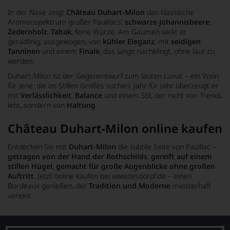
In der Nase zeigt
Château Duhart-Milon
das klassische
Aromenspektrum großer Pauillacs:
schwarze Johannisbeere
,
Zedernholz
,
Tabak
,
feine Würze
. Am Gaumen wirkt er
geradlinig
,
ausgewogen
, von
kühler Eleganz
, mit
seidigen
Tanninen
und einem
Finale
, das
lange nachklingt
, ohne laut zu
werden.
Duhart-Milon ist der
Gegenentwurf zum lauten Luxus
– ein Wein
für jene, die im Stillen Großes suchen. Jahr für Jahr überzeugt er
mit
Verlässlichkeit
,
Balance
und einem Stil, der nicht von Trends
lebt, sondern von
Haltung
.
Château Duhart-Milon online kaufen
Entdecken Sie mit
Duhart-Milon
die
subtile Seite von Pauillac
–
getragen von der Hand der Rothschilds
,
gereift auf einem
stillen Hügel
,
gemacht für große Augenblicke ohne großen
Auftritt
. Jetzt online kaufen bei www.tesdorpf.de – einen
Bordeaux genießen, der
Tradition und Moderne
meisterhaft
vereint.