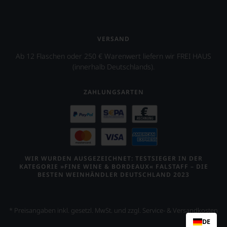
VERSAND
Ab 12 Flaschen oder 250 € Warenwert liefern wir FREI HAUS
(innerhalb Deutschlands).
ZAHLUNGSARTEN
WIR WURDEN AUSGEZEICHNET: TESTSIEGER IN DER
KATEGORIE »FINE WINE & BORDEAUX« FALSTAFF – DIE
BESTEN WEINHÄNDLER DEUTSCHLAND 2023
* Preisangaben inkl. gesetzl. MwSt. und zzgl. Service- & Versandkosten
DE