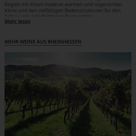
Region mit ihrem moderat warmen und regenarmen
unserer
Klima und den vielfältigen Bodenstrukturen für den
Bewertungen
Anbau von vielschichtigen Burgundern,
stets,
Mehr lesen
ausdruckstarken Rieslingen und exquisiten
was
für
Spätburgundern.
einen
Wein
MEHR WEINE AUS RHEINHESSEN
Sie
hier
genießen
können.
Natürlich
müssen
Sie
in
Zukunft
auf
R.
Parker
&
Co,
nicht
verzichten,