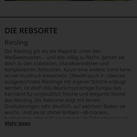
aber
Sie
finden
fortan
DIE REBSORTE
an
jedem
Wein
Riesling
auch
Der Riesling gilt als die Majestät unter den
unsere
Weißweinsorten – und das völlig zu Recht, gehört sie
Tesdorpf-
doch zu den nobelsten, charaktervollsten und
Bewertung.
Wir
komplexesten Rebsorten. Kaum eine andere Sorte kann
beurteilen
so viel Ausdruck entwickeln. Obwohl auch in Übersee
unsere
ausgezeichnete Rieslinge mit eigener Stilistik erzeugt
Weine
werden, ist doch das deutschsprachige Europa das
nach
Kernland für unglaublich frische und elegante Weine
dem
aus Riesling. Die Rebsorte zeigt mit feinen
bekannten
Graduierungen sehr deutlich, auf welchem Boden sie
und
wuchs. Und sie ist immer brillant - ob trocken,
bewährten
halbtrocken oder süß ausgebaut, als Sekt genauso wie
100-
Mehr lesen
als Trockenbeerenauslese. Entscheidend ist der hohe
Punkte-
Säuregehalt der Trauben, der die Süße wunderbar
System.
einbinden kann und ein Gegengewicht dazu schafft.