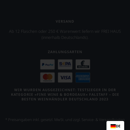
VERSAND
Ab 12 Flaschen oder 250 € Warenwert liefern wir FREI HAUS
(innerhalb Deutschlands).
ZAHLUNGSARTEN
WIR WURDEN AUSGEZEICHNET: TESTSIEGER IN DER
KATEGORIE »FINE WINE & BORDEAUX« FALSTAFF – DIE
BESTEN WEINHÄNDLER DEUTSCHLAND 2023
* Preisangaben inkl. gesetzl. MwSt. und zzgl. Service- & Versandkosten
DE