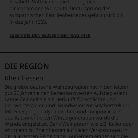
Elisabeth Wittmann – die Leitung des
einzelner
gleichnamigen Weinguts. Der Ursprung des
Kritiker
verlassen
sympathischen Familienbetriebes geht zurück bis
zu
in das Jahr 1663.
müssen?
Unsere
LESEN SIE DEN GANZEN BEITRAG HIER
Bewertungen
spiegeln
das
Ergebnis
unserer
DIE REGION
Expertenrunde
wider.
Rheinhessen
Bitte
beachten
Die größte deutsche Weinbauregion hat in den letzten
Sie
gut 20 Jahren einen bemerkenswerten Aufstieg erlebt.
auch
Lange Zeit galt sie als Herkunft für schlichte und
unsere
preiswerte Weine und Grundweine zur Sektherstellung.
untenstehenden
Mit einer jungen, dynamischen und kompromisslos
Erläuterungen,
qualitätsorientierten Winzergeneration wurde die
dann
Wende eingeleitet. Dank Weingütern wie z.B. Keller oder
wissen
Wittmann ist Rheinhessen auf vielen Verkostungen in
Sie
der allerersten Reihe dabei. Außerdem eignet sich die
dank