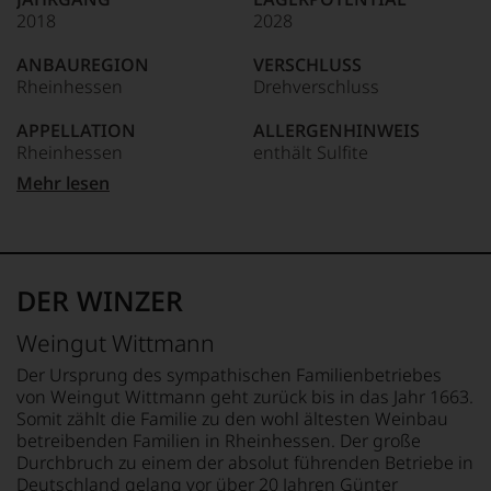
kaum
2018
2028
Unter 85 Punkte:
ein
anderer.
ANBAUREGION
VERSCHLUSS
Das
Rheinhessen
Drehverschluss
dokumentieren
wir
APPELLATION
ALLERGENHINWEIS
auch
Rheinhessen
enthält Sulfite
und
gerade
Mehr lesen
mit
REBSORTEN
HERSTELLER /
Bewertungen
100% Riesling
IMPORTEUR
und
Weingut Wittmann, DE -
Medaillen
BIO KENNZEICHNUNG
67593 Westhofen
renommierter
HÄNDLER
DER WINZER
Weinjournalisten
DE-ÖKO-006
LAND
oder
Deutschland
Weingut Wittmann
Fachpublikationen
BIO KENNZEICHNUNG
in
PRODUKT
FLASCHENGRÖSSE
Der Ursprung des sympathischen Familienbetriebes
unseren
DE-ÖKO-022
0,75 L
von Weingut Wittmann geht zurück bis in das Jahr 1663.
Aussendungen
Somit zählt die Familie zu den wohl ältesten Weinbau
oder
TRINKTEMPERATUR
GESCHMACK
betreibenden Familien in Rheinhessen. Der große
in
9 °C
trocken
Durchbruch zu einem der absolut führenden Betriebe in
unserem
Deutschland gelang vor über 20 Jahren Günter
Webshop,