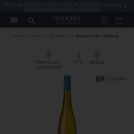
Wein des Monats August: Wiener Tradition - exklusiv
bei Tesdorpf! Jetzt als 5+1 Angebot!
Weine
Weinart
Weißweine
Wittmann N° 1 Riesling
Rheinhessen
9 °C
Riesling
Deutschland