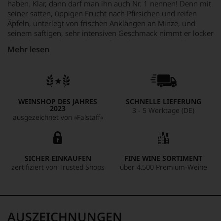
haben. Klar, dann darf man ihn auch Nr. 1 nennen! Denn mit
seiner satten, üppigen Frucht nach Pfirsichen und reifen
Äpfeln, unterlegt von frischen Anklängen an Minze, und
seinem saftigen, sehr intensiven Geschmack nimmt er locker
die Pole unter den Rieslingen für jeden Tag ein, und liegt
Mehr lesen
auch sonst gut im Rennen. Auch die feine, animierende
Mineralität fehlt ebenso wenig wie eine lebhafte, perfekt
balancierte Säure und die saftig fruchtige Länge am Ende.
Da geht dem Riesling-Freund so richtig das Herz auf. Perfekt
zu exotisch gewürzten Gerichten der asiatischen Küche.
WEINSHOP DES JAHRES
SCHNELLE LIEFERUNG
2023
3 - 5 Werktage (DE)
ausgezeichnet von »Falstaff«
SICHER EINKAUFEN
FINE WINE SORTIMENT
zertifiziert von Trusted Shops
über 4.500 Premium-Weine
AUSZEICHNUNGEN