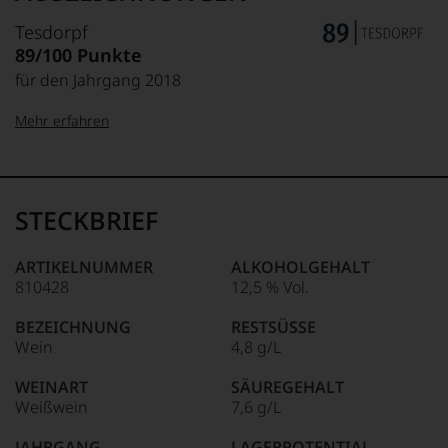
Tesdorpf
89/100 Punkte
für den Jahrgang 2018
Mehr erfahren
99–100 Punkte:
Tesdorpf
Der
Name
STECKBRIEF
Tesdorpf
95–98 Punkte:
steht
für
ARTIKELNUMMER
ALKOHOLGEHALT
»Fine
810428
12,5 % Vol.
90–94 Punkte:
Wine«,
für
BEZEICHNUNG
RESTSÜSSE
die
Wein
4,8 g/L
edlen
85–89 Punkte:
Weine
WEINART
SÄUREGEHALT
der
Weißwein
7,6 g/L
Welt,
wie
JAHRGANG
LAGERPOTENTIAL