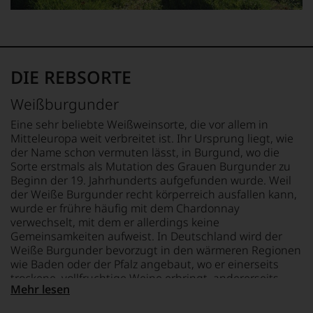
verzichten,
aber
Sie
finden
fortan
DIE REBSORTE
an
jedem
Wein
Weißburgunder
auch
Eine sehr beliebte Weißweinsorte, die vor allem in
unsere
Mitteleuropa weit verbreitet ist. Ihr Ursprung liegt, wie
Tesdorpf-
der Name schon vermuten lässt, in Burgund, wo die
Bewertung.
Wir
Sorte erstmals als Mutation des Grauen Burgunder zu
beurteilen
Beginn der 19. Jahrhunderts aufgefunden wurde. Weil
unsere
der Weiße Burgunder recht körperreich ausfallen kann,
Weine
wurde er frühre häufig mit dem Chardonnay
nach
verwechselt, mit dem er allerdings keine
dem
Gemeinsamkeiten aufweist. In Deutschland wird der
bekannten
Weiße Burgunder bevorzugt in den wärmeren Regionen
und
wie Baden oder der Pfalz angebaut, wo er einerseits
bewährten
trockene, vollfruchtige Weine erbringt, andererseits
100-
Mehr lesen
aber wegen seines recht vollen Körpers auch für den
Punkte-
Ausbau im kleinen, neuen Eichenfässchen sehr
System.