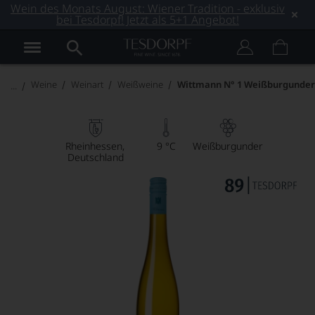
Wein des Monats August: Wiener Tradition - exklusiv
bei Tesdorpf! Jetzt als 5+1 Angebot!
Weine
Weinart
Weißweine
Wittmann N° 1 Weißburgunder
Rheinhessen
9 °C
Weißburgunder
Deutschland