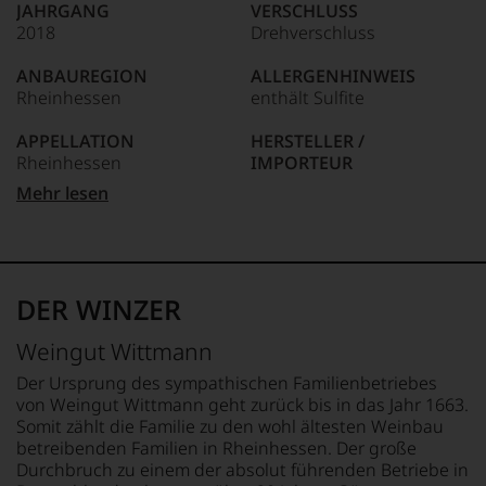
JAHRGANG
VERSCHLUSS
kaum
2018
Drehverschluss
Unter 85 Punkte:
ein
anderer.
ANBAUREGION
ALLERGENHINWEIS
Das
Rheinhessen
enthält Sulfite
dokumentieren
wir
APPELLATION
HERSTELLER /
auch
Rheinhessen
IMPORTEUR
und
gerade
Weingut Wittmann, DE -
Mehr lesen
mit
REBSORTEN
67593 Westhofen
Bewertungen
100% Weißburgunder
und
LAND
Medaillen
BIO KENNZEICHNUNG
Deutschland
renommierter
HÄNDLER
DER WINZER
Weinjournalisten
DE-ÖKO-006
FLASCHENGRÖSSE
oder
0,75 L
Weingut Wittmann
Fachpublikationen
BIO KENNZEICHNUNG
in
PRODUKT
GESCHMACK
Der Ursprung des sympathischen Familienbetriebes
unseren
DE-ÖKO-022
trocken
von Weingut Wittmann geht zurück bis in das Jahr 1663.
Aussendungen
Somit zählt die Familie zu den wohl ältesten Weinbau
oder
betreibenden Familien in Rheinhessen. Der große
in
Durchbruch zu einem der absolut führenden Betriebe in
unserem