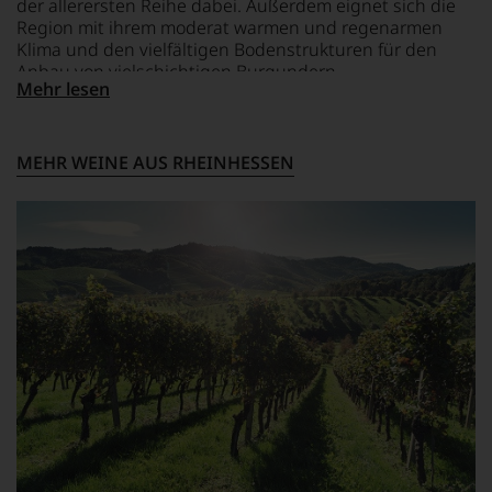
der allerersten Reihe dabei. Außerdem eignet sich die
dank
Region mit ihrem moderat warmen und regenarmen
unserer
Klima und den vielfältigen Bodenstrukturen für den
Bewertungen
Anbau von vielschichtigen Burgundern,
stets,
Mehr lesen
ausdruckstarken Rieslingen und exquisiten
was
für
Spätburgundern.
einen
Wein
MEHR WEINE AUS RHEINHESSEN
Sie
hier
genießen
können.
Natürlich
müssen
Sie
in
Zukunft
auf
R.
Parker
&
Co,
nicht