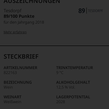
AUSZEICHNUNGEN
Tesdorpf
89/100 Punkte
für den Jahrgang 2018
Mehr erfahren
99–100 Punkte:
Tesdorpf
Der
Name
STECKBRIEF
Tesdorpf
95–98 Punkte:
steht
für
ARTIKELNUMMER
TRINKTEMPERATUR
»Fine
822163
9 °C
90–94 Punkte:
Wine«,
für
BEZEICHNUNG
ALKOHOLGEHALT
die
Wein
12,5 % Vol.
edlen
85–89 Punkte:
Weine
WEINART
LAGERPOTENTIAL
der
Weißwein
2028
Welt,
wie