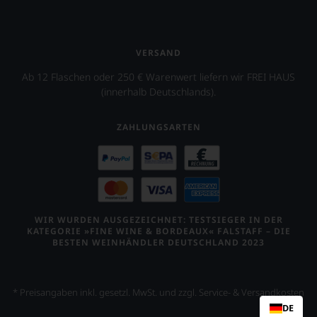
VERSAND
Ab 12 Flaschen oder 250 € Warenwert liefern wir FREI HAUS
(innerhalb Deutschlands).
ZAHLUNGSARTEN
WIR WURDEN AUSGEZEICHNET: TESTSIEGER IN DER
KATEGORIE »FINE WINE & BORDEAUX« FALSTAFF – DIE
BESTEN WEINHÄNDLER DEUTSCHLAND 2023
* Preisangaben inkl. gesetzl. MwSt. und zzgl. Service- & Versandkosten
DE