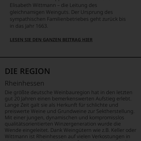
Einschätzungen
Elisabeth Wittmann – die Leitung des
einzelner
gleichnamigen Weinguts. Der Ursprung des
Kritiker
verlassen
sympathischen Familienbetriebes geht zurück bis
zu
in das Jahr 1663.
müssen?
Unsere
LESEN SIE DEN GANZEN BEITRAG HIER
Bewertungen
spiegeln
das
Ergebnis
unserer
DIE REGION
Expertenrunde
wider.
Rheinhessen
Bitte
beachten
Die größte deutsche Weinbauregion hat in den letzten
Sie
gut 20 Jahren einen bemerkenswerten Aufstieg erlebt.
auch
Lange Zeit galt sie als Herkunft für schlichte und
unsere
preiswerte Weine und Grundweine zur Sektherstellung.
untenstehenden
Mit einer jungen, dynamischen und kompromisslos
Erläuterungen,
qualitätsorientierten Winzergeneration wurde die
dann
Wende eingeleitet. Dank Weingütern wie z.B. Keller oder
wissen
Wittmann ist Rheinhessen auf vielen Verkostungen in
Sie