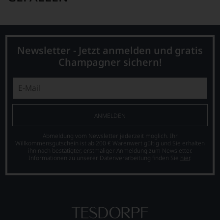
Newsletter - Jetzt anmelden und gratis
Champagner sichern!
ANMELDEN
Abmeldung vom Newsletter jederzeit möglich. Ihr
Willkommensgutschein ist ab 200 € Warenwert gültig und Sie erhalten
ihn nach bestätigter, erstmaliger Anmeldung zum Newsletter.
Informationen zu unserer Datenverarbeitung finden Sie
hier
.