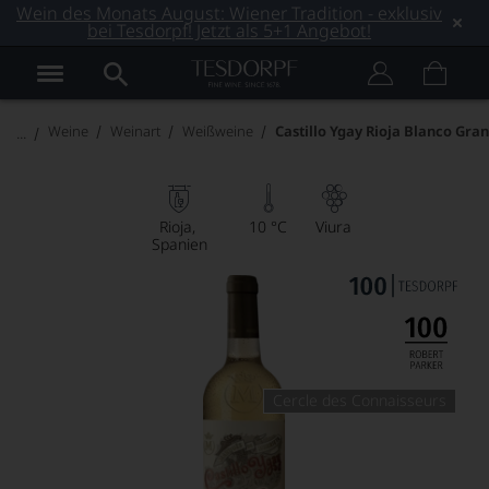
Wein des Monats August: Wiener Tradition - exklusiv
bei Tesdorpf! Jetzt als 5+1 Angebot!
Weine
Weinart
Weißweine
Castillo Ygay Rioja Blanco Gra
Rioja
10 °C
Viura
Spanien
Cercle des Connaisseurs