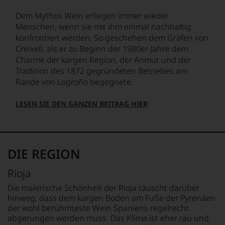
des
entsprechende
Expertenrunde
Bordelais
Dem Mythos Wein erliegen immer wieder
Website
wider.
und
sowie
Menschen, wenn sie mit ihm einmal nachhaltig
Bitte
genießt
über
beachten
konfrontiert werden. So geschehen dem Grafen von
Kultstatus.
eine
Sie
Creixell, als er zu Beginn der 1980er-Jahre dem
Und
umfangreiche
auch
Charme der kargen Region, der Anmut und der
er
Wein-
unsere
verschaffte
Tradition des 1872 gegründeten Betriebes am
Datenbank.
untenstehenden
Robert
Rande von Logroño begegnete.
Erläuterungen,
Neben
Parker
dann
den
ein
wissen
LESEN SIE DEN GANZEN BEITRAG HIER
Magazinen
derart
Sie
veröffentlicht
hohes
dank
der
Maß
unserer
Falstaff-
an
Bewertungen
Verlag
Popularität,
DIE REGION
stets,
jährlich
dass
was
einen
in
für
Rioja
Restaurantführer,
der
einen
zwei
Folgezeit
Die malerische Schönheit der Rioja täuscht darüber
Wein
Weinführer,
die
hinweg, dass dem kargen Boden am Fuße der Pyrenäen
Sie
einen
Zahl
der wohl berühmteste Wein Spaniens regelrecht
hier
Bar-
der
abgerungen werden muss. Das Klima ist eher rau und
genießen
und
Abonnenten