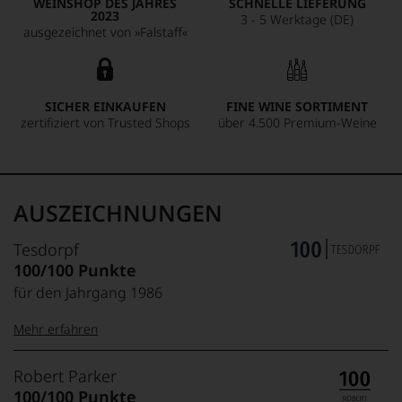
WEINSHOP DES JAHRES
SCHNELLE LIEFERUNG
2023
3 - 5 Werktage (DE)
ausgezeichnet von »Falstaff«
SICHER EINKAUFEN
FINE WINE SORTIMENT
zertifiziert von Trusted Shops
über 4.500 Premium-Weine
AUSZEICHNUNGEN
Tesdorpf
100/100 Punkte
für den Jahrgang 1986
Mehr erfahren
99–100 Punkte:
Tesdorpf
Robert Parker
Der
100/100 Punkte