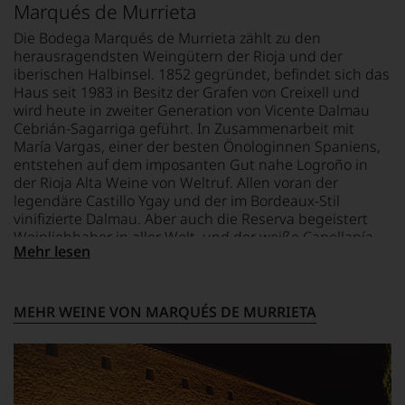
Magazin
verstand
bewegt.
Marqués de Murrieta
mehrheitlich
TRINKTEMPERATUR
sich
Das
im
10 °C
GESCHMACK
als
aber
Die Bodega Marqués de Murrieta zählt zu den
Besitz
Sprachrohr
trocken
genügt
herausragendsten Weingütern der Rioja und der
der
des
uns
ALKOHOLGEHALT
iberischen Halbinsel. 1852 gegründet, befindet sich das
Familie
Verbrauchers
nicht
13,5 % Vol.
Haus seit 1983 in Besitz der Grafen von Creixell und
Rosam,
und
mehr.
wird heute in zweiter Generation von Vicente Dalmau
2017
schuf
Wir
Cebrián-Sagarriga geführt. In Zusammenarbeit mit
erwarb
1978
haben
María Vargas, einer der besten Önologinnen Spaniens,
ein
den
festgestellt,
entstehen auf dem imposanten Gut nahe Logroño in
Ex
Newsletter
dass
der Rioja Alta Weine von Weltruf. Allen voran der
VW
»The
manch
legendäre Castillo Ygay und der im Bordeaux-Stil
Vorstandsmitglied
Wine
eine
vinifizierte Dalmau. Aber auch die Reserva begeistert
23%
Advocate«,
Bewertung
Weinliebhaber in aller Welt, und der weiße Capellanía
der
der
schwer
Mehr lesen
genießt das Prädikat eines der originellsten Barrique-
Anteile.
in
nachvollziehbar
Weine der Region.
der
ist
Das
Folgezeit
oder
Magazin
zu
am
MEHR WEINE VON MARQUÉS DE MURRIETA
berichtet
einer
Wein
im
der
vorbeigeht.
Schwerpunkt
bedeutendsten
Aus
über
Publikationen
diesem
Wein,
der
Grund
zumeist