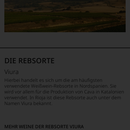
Bewertung.
wichtigen
und
Wir
Weinbauregionen
verkaufte
beurteilen
der
seinen
unsere
Welt.
Newsletter.
Weine
Bewertet
Chefredakteurin
nach
wird
des
dem
nach
»Wine
bekannten
dem
Advocate«
und
von
ist
bewährten
Robert
heute
100-
DIE REBSORTE
Parker
Master
Punkte-
implementierten
of
System.
100-
Wine
Viura
Wir
Punkte-
Lisa
freuen
Hierbei handelt es sich um die am häufigsten
System.
Perrotti-
uns
verwendete Weißwein-Rebsorte in Nordspanien. Sie
Brown.
Seit
sehr
wird vor allem für die Produktion von Cava in Katalonien
2017
2010
Ihnen
verwendet. In Rioja ist diese Rebsorte auch unter dem
erwarb
existiert
auf
zudem
Namen Viura bekannt.
auch
diesem
der
ein
Weg
Restaurantführer
»Falstaff
eine
»Guide
Deutschland«
weitere
Michelin«
MEHR WEINE DER REBSORTE VIURA
mit
Hilfe