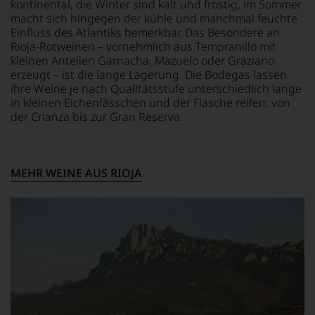
können.
kontinental, die Winter sind kalt und frostig, im Sommer
Spiritsguide
des
macht sich hingegen der kühle und manchmal feuchte
sowie
»Wine
Natürlich
Einfluss des Atlantiks bemerkbar. Das Besondere an
einen
Advocate«
müssen
Rioja-Rotweinen – vornehmlich aus Tempranillo mit
Caféguide.
auf
Sie
kleinen Anteilen Garnacha, Mazuelo oder Graziano
40.000
in
Im
erzeugt – ist die lange Lagerung. Die Bodegas lassen
anwuchs.
Zukunft
hauptsächlichen
ihre Weine je nach Qualitätsstufe unterschiedlich lange
Parker-
auf
Wein-
in kleinen Eichenfässchen und der Flasche reifen: von
Bewertungen
R.
und
sind
der Crianza bis zur Gran Reserva.
Parker
Gourmetmagazin
heute
&
Falstaff
aus
Co,
schreiben
der
nicht
und
Weinkritik
verzichten,
MEHR WEINE AUS RIOJA
beurteilen
nicht
aber
Weinexperten
mehr
Sie
schwerpunktmäßig
wegzudenken.
finden
Weine
fortan
aus
Ab
an
Österreich,
2012
jedem
aber
zog
Wein
auch
sich
auch
aus
Parker
unsere
vielen
zunehmend
Tesdorpf-
weiteren
zurück