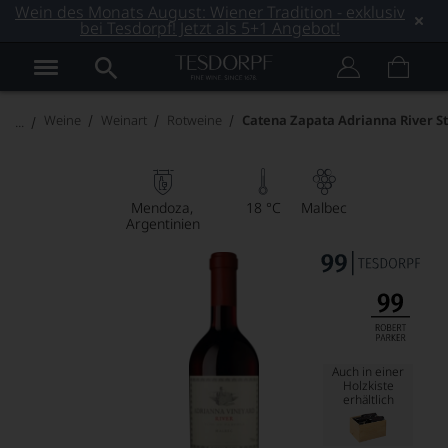
Wein des Monats August: Wiener Tradition - exklusiv
bei Tesdorpf! Jetzt als 5+1 Angebot!
Weine
Weinart
Rotweine
Catena Zapata Adrianna River S
Mendoza
18 °C
Malbec
Argentinien
Auch in einer
Holzkiste
erhältlich