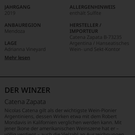
hat
Welt.
unserem
mit
Dabei
JAHRGANG
ALLERGENHINWEIS
Webshop,
Kreativität
geriet
2019
enthält Sulfite
um
und
er
zu
Innovationsgeist
mehr
ANBAUREGION
HERSTELLER /
unterstreichen,
Weinjournalismus
über
Mendoza
IMPORTEUR
auf
und
Umwege
Catena Zapata B-73235
welch
Weinbewertung
in
LAGE
Argentina / Hanseatisches
hohem
revolutioniert.
die
Adrianna Vineyard
Wein- und Sekt-Kontor
Niveau
Weinwelt,
Der
sich
Hawesko GmbH,
denn
Mehr lesen
studierte
unsere
APPELLATION
Friesenweg 24, D-22763
er
Rechtsanwalt
Weinselektion
Mendoza
Hamburg
studierte
verstand
bewegt.
zunächst
sich
Das
REBSORTEN
LAND
Journalismus
als
aber
100% Malbec
Argentinien
an
DER WINZER
Sprachrohr
genügt
der
des
uns
TRINKTEMPERATUR
FLASCHENGRÖSSE
Universität
Verbrauchers
Catena Zapata
nicht
von
18 °C
0,75 L
und
mehr.
Wisconsin.
Nicolas Catena gilt als der wichtigste Wein-Pionier
schuf
Wir
Bedingt
ALKOHOLGEHALT
GESCHMACK
Argentiniens, dessen Wirken etwa mit dem Robert
1978
haben
durch
14 % Vol.
trocken
Mondavis in Kalifornien verglichen werden kann. Mit
den
festgestellt,
seinen
jener Ikone der amerikanischen Weinszene hat er –
Newsletter
dass
Vater
RESTSÜSSE
völlig verdient – auch die Vielzahl an Auszeichnungen