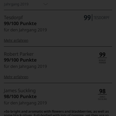
Jahrgang 2019
Tesdorpf
99/100 Punkte
für den Jahrgang 2019
Mehr erfahren
99–100 Punkte:
Tesdorpf
Robert Parker
Der
99/100 Punkte
Name
für den Jahrgang 2019
Tesdorpf
95–98 Punkte:
steht
Mehr erfahren
für
»Fine
90–94 Punkte:
Wine«,
100-96 Punkte:
Robert
James Suckling
für
Parker
98/100 Punkte
die
Ganz
edlen
für den Jahrgang 2019
85–89 Punkte:
ohne
Weine
Frage
So bright and aromatic with flowers and blackberries, as well as
der
war
some black olives. Full-bodied with lots of tannins, yet they are so