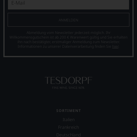
lebt
der
nicht
mit
Weinkritik
verzichten,
seiner
nicht
aber
Familie
ANMELDEN
mehr
Sie
in
wegzudenken.
finden
der
fortan
Abmeldung vom Newsletter jederzeit möglich. Ihr
Toskana.
Ab
Willkommensgutschein ist ab 200 € Warenwert gültig und Sie erhalten
an
Mittelpunkt
2012
ihn nach bestätigter, erstmaliger Anmeldung zum Newsletter.
jedem
ist
Informationen zu unserer Datenverarbeitung finden Sie
hier
.
zog
Wein
seine
sich
auch
Website
Parker
unsere
jamessuckling.com,
zunehmend
Tesdorpf-
auf
zurück
Bewertung.
der
und
Wir
er
verkaufte
beurteilen
auch
seinen
unsere
international
Newsletter.
Weine
wichtige
Chefredakteurin
nach
Persönlichkeiten
des
dem
vorstellt,
»Wine
SORTIMENT
bekannten
die
Advocate«
Italien
und
sich
ist
bewährten
Frankreich
um
heute
100-
den
Master
Deutschland