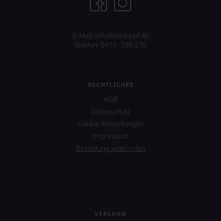
Dokumentarfilm
»Blood
into
Wine«
E-Mail: info@tesdorpf.de
seines
Telefon: 0451- 799 270
Freundes
Maynard
James
Keenan
RECHTLICHES
von
der
AGB
Rockband
Datenschutz
Tool
Cookie-Einstellungen
über
dessen
Impressum
Projekt
Bestellung widerrufen
eines
Weinguts
in
Arizona.
Ebenfalls
unterstützt
VERSAND
er