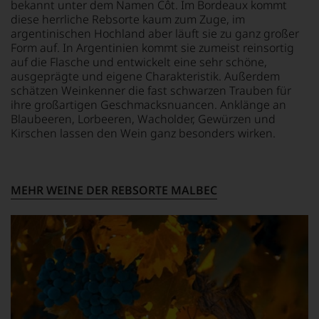
Wine
bekannt unter dem Namen Côt. Im Bordeaux kommt
auf
sollte.
Spectators.
Einschätzungen
diese herrliche Rebsorte kaum zum Zuge, im
Der
Seinen
einzelner
argentinischen Hochland aber läuft sie zu ganz großer
Jahrgang
Schwerpunkt
Kritiker
Form auf. In Argentinien kommt sie zumeist reinsortig
gilt
bildeten
verlassen
auf die Flasche und entwickelt eine sehr schöne,
heute
die
zu
ausgeprägte und eigene Charakteristik. Außerdem
als
Weine
müssen?
schätzen Weinkenner die fast schwarzen Trauben für
einer
aus
Unsere
ihre großartigen Geschmacksnuancen. Anklänge an
der
Bordeaux
Bewertungen
Blaubeeren, Lorbeeren, Wacholder, Gewürzen und
größten
und
spiegeln
in
Kirschen lassen den Wein ganz besonders wirken.
Italien,
das
der
er
Ergebnis
Geschichte
schrieb
unserer
des
aber
Expertenrunde
Bordelais
MEHR WEINE DER REBSORTE MALBEC
auch
wider.
und
über
Bitte
genießt
Australien,
beachten
Kultstatus.
Neuseeland
Sie
Und
und
auch
er
Amerika.
unsere
verschaffte
Der
untenstehenden
Robert
Zigarrenliebhaber
Erläuterungen,
Parker
Suckling
dann
ein
schrieb
wissen