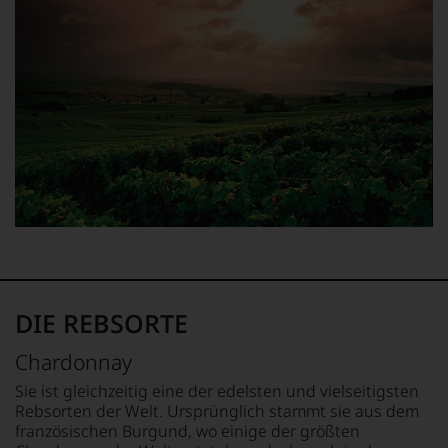
fundierte
Weinkolumne
veröffentlicht
Bewertungen
in
werden.
jedes
der
einzelnen
renommierten
Falstaff
Weines.
»Financial
Living,
Warum
Times«.
Falstaff
also
Rezepte,
sollen
Falstaff
Sie
Gourmet
als
im
Kunde
Schnee
des
und
Hauses
Falstaff
nicht
Opernball
davon
runden
profitieren,
das
statt
Verlagsangebot
DIE REBSORTE
an
ab.
Stelle
Selbstverständlich
Chardonnay
sich
ist
nur
der
Sie ist gleichzeitig eine der edelsten und vielseitigsten
auf
Falstaff
Rebsorten der Welt. Ursprünglich stammt sie aus dem
Einschätzungen
auch
französischen Burgund, wo einige der größten
einzelner
im