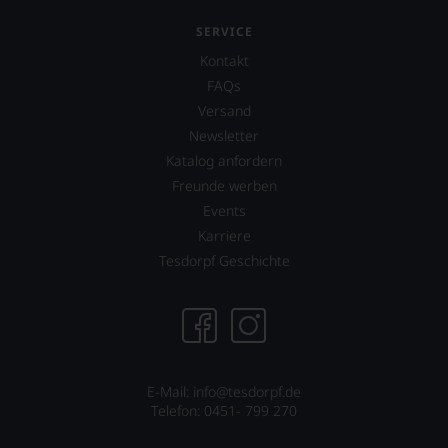
freuen
2010
uns
existiert
SERVICE
sehr
auch
Kontakt
Ihnen
ein
FAQs
auf
»Falstaff
diesem
Deutschland«
Versand
Weg
mit
Newsletter
eine
dem
Katalog anfordern
weitere
Schwerpunkt
Hilfe
Wein
Freunde werben
an
und
Events
die
Gastronomie
Karriere
Hand
in
geben
Deutschland
Tesdorpf Geschichte
zu
und
können,
seit
den
2014
richtigen
ebenfalls
Wein
eine
zu
Schweizer
E-Mail: info@tesdorpf.de
finden.
Ausgabe,
Telefon: 0451- 799 270
die
sich