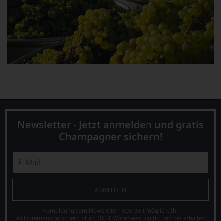
unserer
einen
Bewertungen
Restaurantführer,
stets,
zwei
was
Weinführer,
für
einen
einen
Bar-
Wein
und
Sie
Spiritsguide
hier
sowie
genießen
einen
können.
Caféguide.
Natürlich
Im
müssen
Newsletter - Jetzt anmelden und gratis
hauptsächlichen
Sie
Wein-
Champagner sichern!
in
und
Zukunft
Gourmetmagazin
auf
Falstaff
R.
schreiben
Parker
und
&
beurteilen
ANMELDEN
Co,
Weinexperten
nicht
schwerpunktmäßig
Abmeldung vom Newsletter jederzeit möglich. Ihr
verzichten,
Willkommensgutschein ist ab 200 € Warenwert gültig und Sie erhalten
Weine