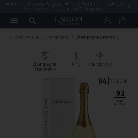
Wein des Monats August: Wiener Tradition - exklusiv
bei Tesdorpf! Jetzt als 5+1 Angebot!
Champagne Bruno Paillard Blanc de Blancs Grand Cru
Schaumweine
Champagner
Champagne
6 °C
Chardonnay
Frankreich