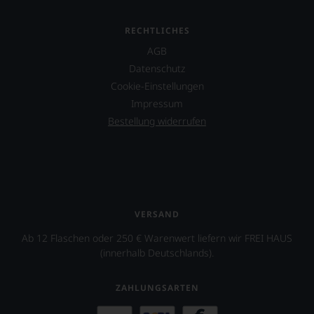
an
der
dortigen
RECHTLICHES
Wein-
AGB
und
Gastronomieszene
Datenschutz
ausrichtet.
Cookie-Einstellungen
Impressum
Bestellung widerrufen
VERSAND
Ab 12 Flaschen oder 250 € Warenwert liefern wir FREI HAUS
(innerhalb Deutschlands).
ZAHLUNGSARTEN