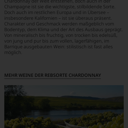
Chardonnay der Welt entstehen, doch auch in der
Kritiker
digitalen
Champagne ist sie die wichtigste, stilbildende Sorte.
verlassen
Zeitalter
Doch auch im restlichen Europa und in Übersee –
zu
angekommen
insbesondere Kalifornien – ist sie überaus präsent.
müssen?
und
Charakter und Geschmack werden maßgeblich vom
Unsere
verfügt
Bodentyp, dem Klima und der Art des Ausbaus geprägt.
Bewertungen
über
Von mineralisch bis fruchtig, von trocken bis edelsüß,
spiegeln
eine
von jung und pur bis zum vollen, lagerfähigen, im
das
entsprechende
Barrique ausgebauten Wein: stilistisch ist fast alles
Ergebnis
Website
möglich.
unserer
sowie
Expertenrunde
über
wider.
eine
Bitte
umfangreiche
MEHR WEINE DER REBSORTE CHARDONNAY
beachten
Wein-
Sie
Datenbank.
auch
Neben
unsere
den
untenstehenden
Magazinen
Erläuterungen,
veröffentlicht
dann
der
wissen
Falstaff-
Sie
Verlag
dank
jährlich