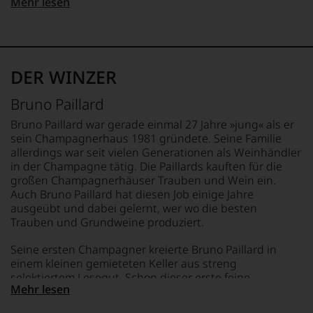
um
»Wine
Gourmetmagazin
Mehr lesen
TRINKTEMPERATUR
zu
&
Österreichs.
6 °C
LAND
unterstreichen,
Spirits«.
Seit
Frankreich
auf
1984
2010
ALKOHOLGEHALT
welch
absolvierte
befindet
12 % Vol.
FLASCHENGRÖSSE
hohem
sie
sich
DER WINZER
0,75 L
Niveau
die
das
RESTSÜSSE
sich
schwierigste
Magazin
Bruno Paillard
unsere
Weinprüfung
mehrheitlich
6,3 g/L
GESCHMACK
Weinselektion
der
im
extra brut
Bruno Paillard war gerade einmal 27 Jahre »jung« als er
bewegt.
Welt,
Besitz
sein Champagnerhaus 1981 gründete. Seine Familie
Das
den
der
allerdings war seit vielen Generationen als Weinhändler
aber
»Master
Familie
in der Champagne tätig. Die Paillards kauften für die
genügt
of
Rosam,
großen Champagnerhäuser Trauben und Wein ein.
uns
Wine«.
2017
Auch Bruno Paillard hat diesen Job einige Jahre
nicht
erwarb
Als
ausgeübt und dabei gelernt, wer wo die besten
mehr.
ein
Weinautorin
Trauben und Grundweine produziert.
Wir
Ex
schuf
haben
VW
sie
Seine ersten Champagner kreierte Bruno Paillard in
festgestellt,
Vorstandsmitglied
mit
einem kleinen gemieteten Keller aus streng
dass
23%
dem
selektiertem Lesegut. Schon dieser erste feine
manch
der
»Oxford
Mehr lesen
»Schäumer« sorgte für Furore. Seit 1990 besitzt er nun
eine
Anteile.
Weinlexikon«
seine eigene, hochmoderne, aber kleine State-of-the-art
Bewertung