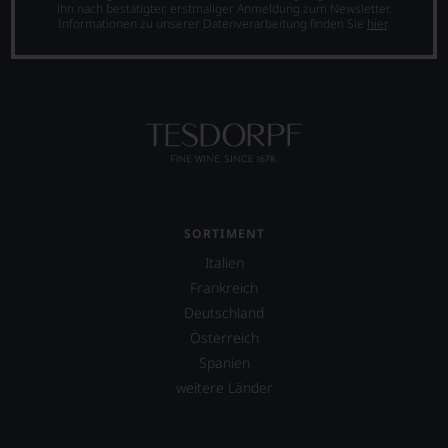
aber
ihn nach bestätigter, erstmaliger Anmeldung zum Newsletter.
aus
Sie
Informationen zu unserer Datenverarbeitung finden Sie
hier
.
Österreich,
finden
aber
fortan
auch
an
aus
jedem
vielen
Wein
weiteren
auch
wichtigen
unsere
Weinbauregionen
Tesdorpf-
der
Bewertung.
Welt.
Wir
Bewertet
beurteilen
SORTIMENT
wird
unsere
nach
Italien
Weine
dem
Frankreich
nach
von
dem
Deutschland
Robert
bekannten
Parker
Österreich
und
implementierten
Spanien
bewährten
100-
100-
weitere Länder
Punkte-
Punkte-
System.
System.
Wir
Seit