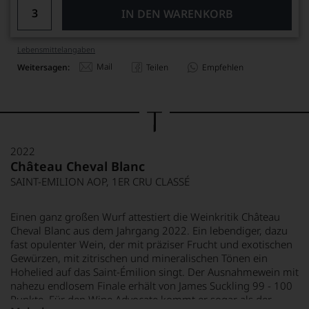
IN DEN WARENKORB
Lebensmittel­angaben
Mail
Weitersagen:
Teilen
Empfehlen
2022
Château Cheval Blanc
SAINT-EMILION AOP, 1ER CRU CLASSÉ
Einen ganz großen Wurf attestiert die Weinkritik Château
Cheval Blanc aus dem Jahrgang 2022. Ein lebendiger, dazu
fast opulenter Wein, der mit präziser Frucht und exotischen
Gewürzen, mit zitrischen und mineralischen Tönen ein
Hohelied auf das Saint-Émilion singt. Der Ausnahmewein mit
nahezu endlosem Finale erhält von James Suckling 99 - 100
Punkte. Für den Wine Advocate kommt er sogar als der