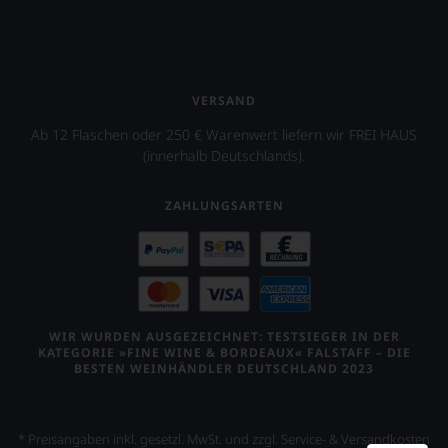
Deutschland«
der
uns
mit
berühmten
sehr
dem
Rockband
Ihnen
Schwerpunkt
Beastie
auf
Wein
Boys.
diesem
und
VERSAND
Weg
Auch
Gastronomie
eine
Ab 12 Flaschen oder 250 € Warenwert liefern wir FREI HAUS
in
in
weitere
Filmen
(innerhalb Deutschlands).
Deutschland
Hilfe
wirkte
und
an
James
seit
die
ZAHLUNGSARTEN
Suckling
2014
Hand
mit,
ebenfalls
geben
etwa
eine
zu
in
Schweizer
können,
dem
Ausgabe,
den
Dokumentarfilm
die
richtigen
»Blood
sich
WIR WURDEN AUSGEZEICHNET: TESTSIEGER IN DER
Wein
into
an
KATEGORIE »FINE WINE & BORDEAUX« FALSTAFF – DIE
zu
Wine«
der
BESTEN WEINHÄNDLER DEUTSCHLAND 2023
finden.
seines
dortigen
Freundes
Wein-
Maynard
und
James
* Preisangaben inkl. gesetzl. MwSt. und zzgl. Service- & Versandkosten
Gastronomieszene