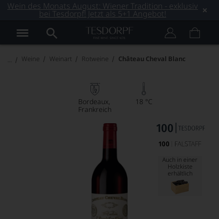
Wein des Monats August: Wiener Tradition - exklusiv
bei Tesdorpf! Jetzt als 5+1 Angebot!
Weine
Weinart
Rotweine
Château Cheval Blanc
Bordeaux
18 °C
Frankreich
Auch in einer
Holzkiste
erhältlich