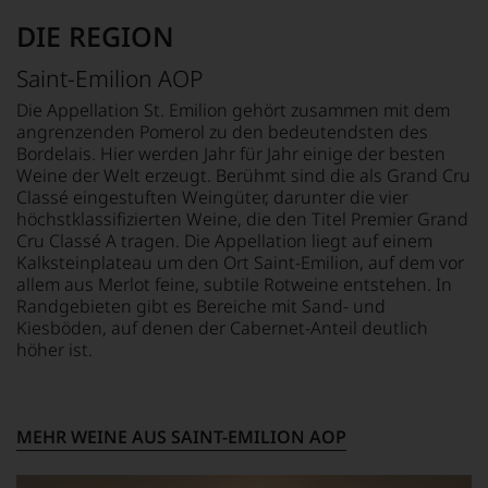
Zusammenarbeit
Bars.
und
sollte
Seit
Verkostungsteam
DIE REGION
fast
seiner
des
30
Geburtsstunde
Hauses
Saint-Emilion AOP
Jahre
richtet
Tesdorpf,
andauern.
der
diskutieren
Die Appellation St. Emilion gehört zusammen mit dem
Falstaff
leidenschaftlich,
angrenzenden Pomerol zu den bedeutendsten des
Zu
jährlich
aber
Bordelais. Hier werden Jahr für Jahr einige der besten
Beginn
einen
konstruktiv
Weine der Welt erzeugt. Berühmt sind die als Grand Cru
der
Rotweinpreis
jeden
Classé eingestuften Weingüter, darunter die vier
80er
für
Wein
Jahre
höchstklassifizierten Weine, die den Titel Premier Grand
Weine
im
führten
Cru Classé A tragen. Die Appellation liegt auf einem
aus
Hinblick
ihn
Kalksteinplateau um den Ort Saint-Emilion, auf dem vor
Österreich
auf
erste
allem aus Merlot feine, subtile Rotweine entstehen. In
aus,
Herkunft,
Reisen
Randgebieten gibt es Bereiche mit Sand- und
dessen
Stilistik,
nach
Kiesböden, auf denen der Cabernet-Anteil deutlich
Ergebnisse
Rebsortentypizität
Europa,
höher ist.
im
und
wo
Rotweinführer
Charakteristik.
er
veröffentlicht
Und
seine
werden.
daraus
große
MEHR WEINE AUS SAINT-EMILION AOP
ergeben
Liebe
Falstaff
sich
zu
Living,
fundierte
den