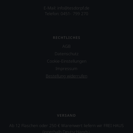
Awards«
Filmen
uns
vergeben.
E-Mail: info@tesdorpf.de
wirkte
sehr
In
Telefon: 0451- 799 270
James
Ihnen
diesem
Suckling
auf
aufwendigen
mit,
diesem
Wettbewerb
etwa
Weg
werden
in
RECHTLICHES
eine
sozusagen
dem
weitere
die
AGB
Dokumentarfilm
Hilfe
Weine
Datenschutz
»Blood
an
des
into
die
Cookie-Einstellungen
Jahres
Wine«
Hand
ermittelt.
Impressum
seines
geben
Bestellung widerrufen
Freundes
zu
Maynard
können,
James
den
Keenan
richtigen
von
Wein
der
zu
Rockband
finden.
VERSAND
Tool
über
Ab 12 Flaschen oder 250 € Warenwert liefern wir FREI HAUS
dessen
(innerhalb Deutschlands).