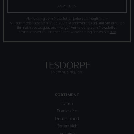
2010
Bewertungen
und
ANMELDEN
arbeitet
stets,
illustre
James
was
Namen
Suckling
Abmeldung vom Newsletter jederzeit möglich. Ihr
für
wie
Willkommensgutschein ist ab 200 € Warenwert gültig und Sie erhalten
als
einen
Angelo
ihn nach bestätigter, erstmaliger Anmeldung zum Newsletter.
freier
Wein
Informationen zu unserer Datenverarbeitung finden Sie
hier
.
Gaja,
Journalist
Sie
Robert
und
hier
Mondavi,
lebt
genießen
Piero
mit
können.
Antinori
seiner
oder
Natürlich
Familie
der
müssen
in
Weinschriftsteller
Sie
der
Hugh
in
Toskana.
Johnson.
Zukunft
Mittelpunkt
auf
ist
Auf
SORTIMENT
R.
seine
Decanter.com
Parker
Italien
Website
können
&
jamessuckling.com,
User
Frankreich
Co,
auf
zwei
Deutschland
nicht
der
Mal
verzichten,
Österreich
er
im
aber
auch
Jahr
Spanien