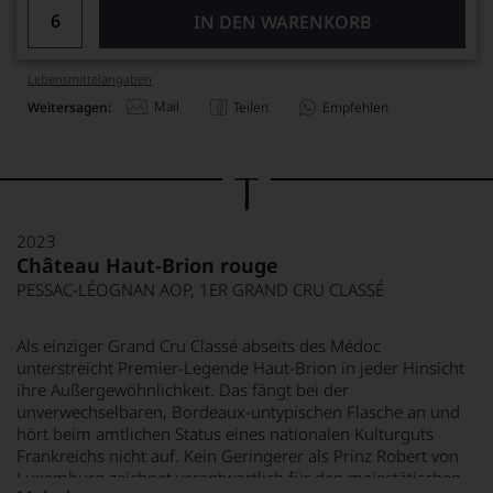
IN DEN WARENKORB
Lebensmittel­angaben
Mail
Weitersagen:
Teilen
Empfehlen
2023
Château Haut-Brion rouge
PESSAC-LÉOGNAN AOP, 1ER GRAND CRU CLASSÉ
Als einziger Grand Cru Classé abseits des Médoc
unterstreicht Premier-Legende Haut-Brion in jeder Hinsicht
ihre Außergewöhnlichkeit. Das fängt bei der
unverwechselbaren, Bordeaux-untypischen Flasche an und
hört beim amtlichen Status eines nationalen Kulturguts
Frankreichs nicht auf. Kein Geringerer als Prinz Robert von
Luxemburg zeichnet verantwortlich für den majestätischen