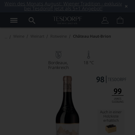
Wein des Monats August: Wiener Tradition - exklusiv
bei Tesdorpf! Jetzt als 5+1 Angebot!
Weine
Weinart
Rotweine
Château Haut-Brion
Bordeaux
18 °C
Frankreich
Auch in einer
Holzkiste
erhältlich