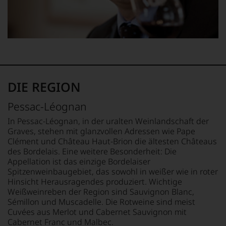
Ab
Bewertungen
Weinkritik
worden ist. Der Qualität tut dies natürlich keinen
1985
jedes
Jancis
Abbruch. Darüber hinaus wurden hier auch
leitete
einzelnen
Robinson
maßgebliche Pionierleistungen vollbracht, wie etwa die
er
Weines.
zählt
Einführung von Edelstahltanks oder präzise
das
Warum
zu
Untersuchungen des Terroir. Die Weine von Château
Europa-
also
den
Haut-Brion sind heiß begehrt und rasch vergriffen. Sie
Büro
sollen
regelmäßigen
werden von Sammlern geleibt und genießen unter
des
Sie
Autorinnen.
Weinliebhabern und Kennern Kultstatus. Nicht wenige
Wine
als
DIE REGION
Jahrgänge haben in den renommierten
Anders
Spectators.
Kunde
als
Weinpublikationen wie Winespectator oder Wine
Seinen
des
Pessac-Léognan
etwa
Schwerpunkt
Advocate die rare und magische Punktzahl von 100
Hauses
der
bildeten
Punkten erreicht.
In Pessac-Léognan, in der uralten Weinlandschaft der
nicht
Wine
die
davon
Graves, stehen mit glanzvollen Adressen wie Pape
Advocate,
Weine
profitieren,
Clément und Château Haut-Brion die ältesten Châteaus
der
aus
statt
des Bordelais. Eine weitere Besonderheit: Die
in
Bordeaux
an
Appellation ist das einzige Bordelaiser
erster
und
Stelle
Spitzenweinbaugebiet, das sowohl in weißer wie in roter
Linie
Italien,
sich
Hinsicht Herausragendes produziert. Wichtige
Verkostungsnotizen
er
nur
Weißweinreben der Region sind Sauvignon Blanc,
mit
schrieb
auf
Sémillon und Muscadelle. Die Rotweine sind meist
Bewertungen
aber
Einschätzungen
Cuvées aus Merlot und Cabernet Sauvignon mit
liefert,
auch
einzelner
Cabernet Franc und Malbec.
erscheinen
über