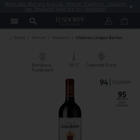
Wein des Monats August: Wiener Tradition - exklusiv
bei Tesdorpf! Jetzt als 5+1 Angebot!
Weine
Weinart
Rotweine
Château Langoa Barton
Bordeaux
18 °C
Cabernet Franc
Frankreich