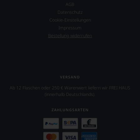
Sie
international
AGB
finden
wichtige
Datenschutz
fortan
Persönlichkeiten
an
Cookie-Einstellungen
vorstellt,
jedem
Impressum
die
Wein
sich
Bestellung widerrufen
auch
um
unsere
den
Tesdorpf-
Wein
Bewertung.
verdient
Wir
gemacht
beurteilen
haben,
unsere
z.B.
VERSAND
Weine
Mike
nach
D.
Ab 12 Flaschen oder 250 € Warenwert liefern wir FREI HAUS
dem
von
(innerhalb Deutschlands).
bekannten
der
und
berühmten
bewährten
ZAHLUNGSARTEN
Rockband
100-
Beastie
Punkte-
Boys.
System.
Auch
Wir
in
freuen