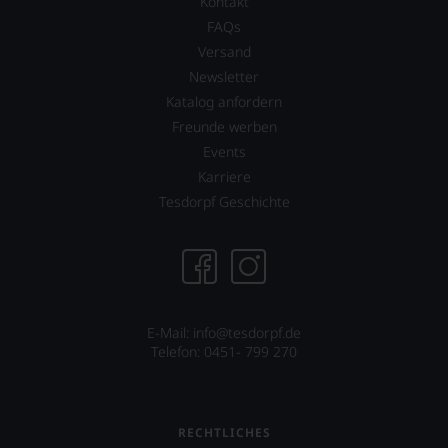
Kontakt
2010
Bewertungen
arbeitet
stets,
FAQs
James
was
Versand
Suckling
für
Newsletter
als
einen
freier
Katalog anfordern
Wein
Journalist
Sie
Freunde werben
und
hier
Events
lebt
genießen
mit
Karriere
können.
seiner
Tesdorpf Geschichte
Natürlich
Familie
müssen
in
Sie
der
in
Toskana.
Zukunft
Mittelpunkt
auf
ist
R.
seine
E-Mail: info@tesdorpf.de
Parker
Website
Telefon: 0451- 799 270
&
jamessuckling.com,
Co,
auf
nicht
der
verzichten,
er
RECHTLICHES
aber
auch