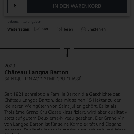
IN DEN WARENKORB
Lebensmittel­angaben
Mail
Weitersagen:
Teilen
Empfehlen
2023
Château Langoa Barton
SAINT-JULIEN AOP, 3ÈME CRU CLASSÉ
Seit 1821 schreibt die Familie Barton die Geschichte des
Château Langoa Barton, das mit seinen 15 Hektar zu den
kleineren Weingütern von Saint Julien gehört. Es ist als
Troisième Grand Cru Classé klassifiziert, wird aber qualitativ
stets auf gutem Deuxième-Niveau gesehen. Der Grand Vin
von Langoa Barton ist für seine Komplexität und Eleganz
bekannt. Er gilt als lebendig strukturiert, schlank und frisch.