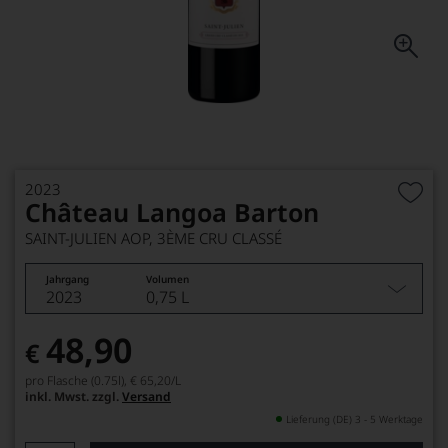
2023
Château Langoa Barton
SAINT-JULIEN AOP, 3ÈME CRU CLASSÉ
Jahrgang
Volumen
2023
0,75 L
48,90
€
pro Flasche (0.75l),
€ 65,20
/L
inkl. Mwst. zzgl.
Versand
Lieferung (DE) 3 - 5 Werktage