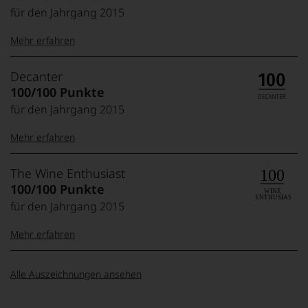
für den Jahrgang 2015
Mehr erfahren
99–100 Punkte:
Tesdorpf
Decanter
Der
100/100 Punkte
Name
für den Jahrgang 2015
Tesdorpf
95–98 Punkte:
steht
Mehr erfahren
für
»Fine
90–94 Punkte:
Wine«,
100-98 Punkte:
Decanter
The Wine Enthusiast
für
Der
100/100 Punkte
die
»Decanter«
edlen
für den Jahrgang 2015
85–89 Punkte:
ist
Weine
das
97-95 Punkte:
der
Mehr erfahren
wichtigste
Welt,
britische
wie
Weinmagazin
100-98 Punkte:
The
kaum
94-90 Punkte:
Alle Auszeichnungen ansehen
und
Wine
Unter 85 Punkte:
ein
wurde
Enthusiast
anderer.
1975
Das