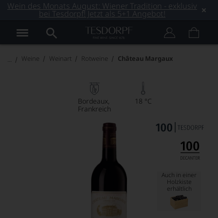
Wein des Monats August: Wiener Tradition - exklusiv
bei Tesdorpf! Jetzt als 5+1 Angebot!
Weine
Weinart
Rotweine
Château Margaux
Bordeaux
18 °C
Frankreich
Auch in einer
Holzkiste
erhältlich