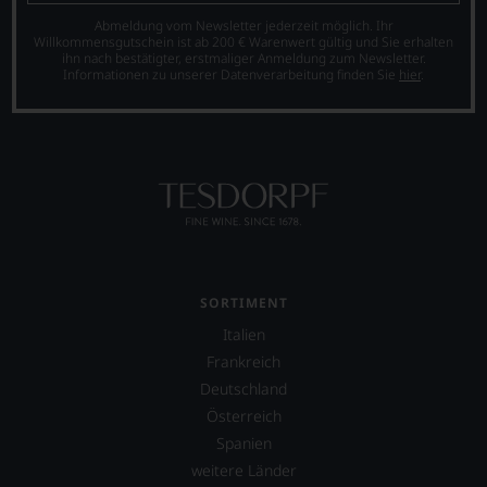
Broadbant
des
und
regelmäßig
Abmeldung vom Newsletter jederzeit möglich. Ihr
Hauses
Lifestyles
Willkommensgutschein ist ab 200 € Warenwert gültig und Sie erhalten
für
Tesdorpf,
wie
ihn nach bestätigter, erstmaliger Anmeldung zum Newsletter.
den
diskutieren
Essen,
Informationen zu unserer Datenverarbeitung finden Sie
hier
.
Decanter,
leidenschaftlich,
Restaurants
leider
aber
oder
verstarb
konstruktiv
auch
er
jeden
Reisen.
unlängst.
Wein
Daneben
Auch
im
veranstaltet
die
Hinblick
das
große
auf
Magazin
Dame
Herkunft,
auch
der
Stilistik,
Verkostungen,
britischen
Rebsortentypizität
SORTIMENT
Events
Weinkritik
und
für
Italien
Jancis
Charakteristik.
Händler
Robinson
Und
Frankreich
und
zählt
daraus
Deutschland
Journalisten.
zu
ergeben
Österreich
Die
den
sich
Verkostungen
regelmäßigen
fundierte
Spanien
und
Autorinnen.
Bewertungen
weitere Länder
Bewertungen
jedes