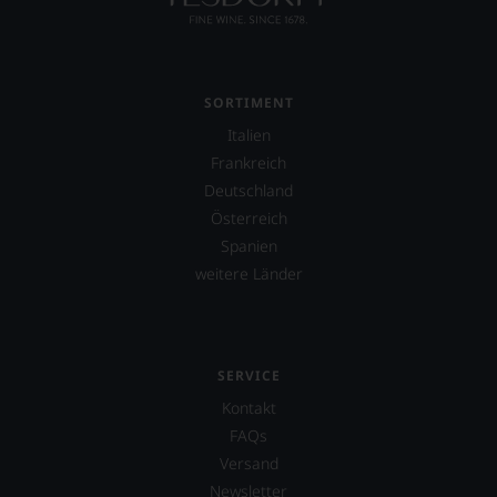
Unsere
Bewertungen
spiegeln
das
Ergebnis
SORTIMENT
unserer
Expertenrunde
Italien
wider.
Frankreich
Bitte
Deutschland
beachten
Sie
Österreich
auch
Spanien
unsere
weitere Länder
untenstehenden
Erläuterungen,
dann
wissen
Sie
SERVICE
dank
unserer
Kontakt
Bewertungen
FAQs
stets,
Versand
was
für
Newsletter