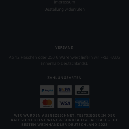
Impressum
jedem
Wein
Bestellung widerrufen
auch
unsere
Tesdorpf-
Bewertung.
Wir
beurteilen
unsere
VERSAND
Weine
Ab 12 Flaschen oder 250 € Warenwert liefern wir FREI HAUS
nach
dem
(innerhalb Deutschlands).
bekannten
und
ZAHLUNGSARTEN
bewährten
100-
Punkte-
System.
Wir
freuen
uns
WIR WURDEN AUSGEZEICHNET: TESTSIEGER IN DER
sehr
KATEGORIE »FINE WINE & BORDEAUX« FALSTAFF – DIE
Ihnen
BESTEN WEINHÄNDLER DEUTSCHLAND 2023
auf