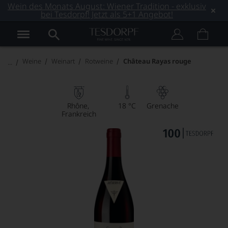
Wein des Monats August: Wiener Tradition - exklusiv
bei Tesdorpf! Jetzt als 5+1 Angebot!
Weine
Weinart
Rotweine
Château Rayas rouge
Rhône
18 °C
Grenache
Frankreich