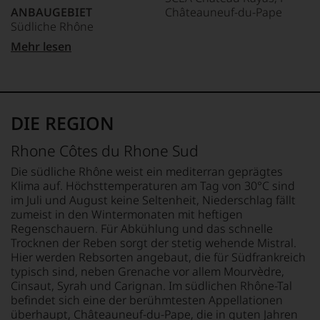
wir
ANBAUGEBIET
Châteauneuf-du-Pape
auch
Südliche Rhône
und
gerade
LAND
Mehr lesen
mit
APPELLATION
Frankreich
Bewertungen
Châteauneuf-du-Pape
und
FLASCHENGRÖSSE
Medaillen
REBSORTEN
0,75 L
renommierter
100% Grenache
DIE REGION
Weinjournalisten
GESCHMACK
oder
TRINKTEMPERATUR
trocken
Rhone Côtes du Rhone Sud
Fachpublikationen
18 °C
in
Die südliche Rhône weist ein mediterran geprägtes
unseren
Klima auf. Höchsttemperaturen am Tag von 30°C sind
Aussendungen
im Juli und August keine Seltenheit, Niederschlag fällt
oder
zumeist in den Wintermonaten mit heftigen
in
Regenschauern. Für Abkühlung und das schnelle
unserem
Trocknen der Reben sorgt der stetig wehende Mistral.
Webshop,
Hier werden Rebsorten angebaut, die für Südfrankreich
um
zu
typisch sind, neben Grenache vor allem Mourvèdre,
unterstreichen,
Cinsaut, Syrah und Carignan. Im südlichen Rhône-Tal
auf
befindet sich eine der berühmtesten Appellationen
welch
überhaupt, Châteauneuf-du-Pape, die in guten Jahren