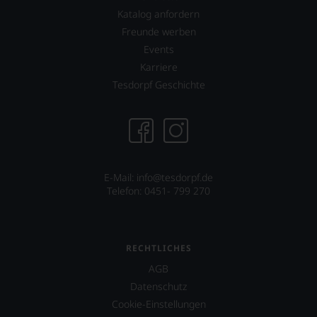
einen
Katalog anfordern
Wein
Freunde werben
Sie
hier
Events
genießen
Karriere
können.
Tesdorpf Geschichte
Natürlich
müssen
Sie
in
Zukunft
auf
R.
E-Mail: info@tesdorpf.de
Parker
Telefon: 0451- 799 270
&
Co,
nicht
verzichten,
RECHTLICHES
aber
AGB
Sie
finden
Datenschutz
fortan
Cookie-Einstellungen
an