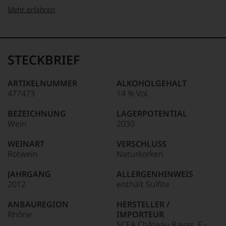
Mehr erfahren
99–100 Punkte:
Tesdorpf
Der
Name
STECKBRIEF
Tesdorpf
95–98 Punkte:
steht
für
ARTIKELNUMMER
ALKOHOLGEHALT
»Fine
477473
14 % Vol.
90–94 Punkte:
Wine«,
für
BEZEICHNUNG
LAGERPOTENTIAL
die
Wein
2030
edlen
85–89 Punkte:
Weine
WEINART
VERSCHLUSS
der
Rotwein
Naturkorken
Welt,
wie
JAHRGANG
ALLERGENHINWEIS
kaum
2012
enthält Sulfite
Unter 85 Punkte:
ein
anderer.
ANBAUREGION
HERSTELLER /
Das
Rhône
IMPORTEUR
dokumentieren
SCEA Château Rayas, F -