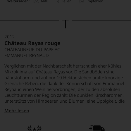
Mail
Weitersagen:
Teilen
Empfehlen
2012
Château Rayas rouge
CHÂTEAUNEUF-DU-PAPE AC
EMMANUEL REYNAUD
Verglichen mit der Nachbarschaft herrscht ein eher kühles
Mikroklima auf Château Rayas vor. Die Sandböden sind
nährstoffarm und auf nur 10 Hektar stehen uralte knorzige
Grenache-Reben, die dank der Könnerschaft von Emmanuel
Reynaud einen Wein hervorbringen, der zu den absoluten
Leuchttürmen der Region zählt: Die dunklen Kirscharomen,
unterstützt von Himbeeren und Blumen, eine Üppigkeit, die
immer elegant bleibt, die faszinierende Balance – all die
Mehr lesen
schönen Worte können das Erlebnis nur annähernd
beschrieben, das Ihnen beim Genuss dieses Weines
bevorsteht.