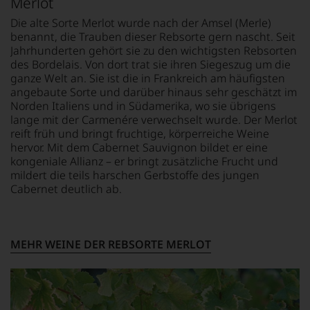
Merlot
Bars.
und
Erfindung
Seit
Verkostungsteam
des
Die alte Sorte Merlot wurde nach der Amsel (Merle)
seiner
des
100
benannt, die Trauben dieser Rebsorte gern nascht. Seit
Geburtsstunde
Hauses
Punkte-
Jahrhunderten gehört sie zu den wichtigsten Rebsorten
richtet
Tesdorpf,
Systems
des Bordelais. Von dort trat sie ihren Siegeszug um die
der
diskutieren
für
ganze Welt an. Sie ist die in Frankreich am häufigsten
Falstaff
leidenschaftlich,
Weinbewertungen,
angebaute Sorte und darüber hinaus sehr geschätzt im
jährlich
aber
das
Norden Italiens und in Südamerika, wo sie übrigens
einen
konstruktiv
sich
lange mit der Carmenére verwechselt wurde. Der Merlot
Rotweinpreis
jeden
rasch
für
reift früh und bringt fruchtige, körperreiche Weine
Wein
neben
Weine
hervor. Mit dem Cabernet Sauvignon bildet er eine
im
dem
aus
Hinblick
kongeniale Allianz – er bringt zusätzliche Frucht und
bis
Österreich
auf
mildert die teils harschen Gerbstoffe des jungen
dahin
aus,
Herkunft,
Cabernet deutlich ab.
üblichen
dessen
Stilistik,
20
Ergebnisse
Rebsortentypizität
Punkte-
im
und
System
Rotweinführer
Charakteristik.
etablierte.
MEHR WEINE DER REBSORTE MERLOT
veröffentlicht
Und
Der
werden.
daraus
große
ergeben
Falstaff
Durchbruch
sich
Living,
gelang
fundierte