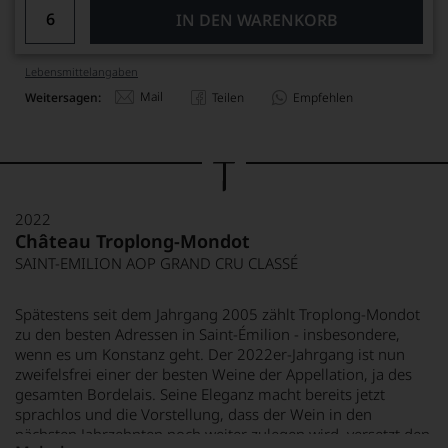
IN DEN WARENKORB
Lebensmittel­angaben
Mail
Weitersagen:
Teilen
Empfehlen
2022
Château Troplong-Mondot
SAINT-EMILION AOP GRAND CRU CLASSÉ
Spätestens seit dem Jahrgang 2005 zählt Troplong-Mondot
zu den besten Adressen in Saint-Émilion - insbesondere,
wenn es um Konstanz geht. Der 2022er-Jahrgang ist nun
zweifelsfrei einer der besten Weine der Appellation, ja des
gesamten Bordelais. Seine Eleganz macht bereits jetzt
sprachlos und die Vorstellung, dass der Wein in den
nächsten Jahrzehnten noch weiter zulegen wird, versetzt den