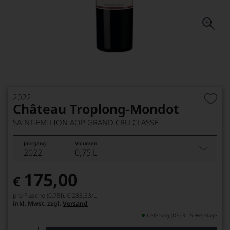
2022
Château Troplong-Mondot
SAINT-EMILION AOP GRAND CRU CLASSÉ
Jahrgang
Volumen
2022
0,75 L
175,00
€
pro Flasche (0.75l),
€ 233,33
/L
inkl. Mwst. zzgl.
Versand
Lieferung (DE) 3 - 5 Werktage