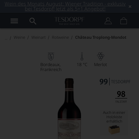
Wein des Monats August: Wiener Tradition - exklusiv
bei Tesdorpf! Jetzt als 5+1 Angebot!
Weine
Weinart
Rotweine
Château Troplong-Mondot
Bordeaux
18 °C
Merlot
Frankreich
Auch in einer
Holzkiste
erhältlich