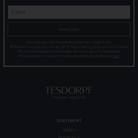
zu
als
auch
müssen?
einer
umfangreiche
Unsere
der
Artikel
Bewertungen
größten
über
spiegeln
in
Winzer
das
ANMELDEN
der
und
Ergebnis
Geschichte
Regionen.
unserer
Abmeldung vom Newsletter jederzeit möglich. Ihr
des
Expertenrunde
Willkommensgutschein ist ab 200 € Warenwert gültig und Sie erhalten
Jährlich
Bordelais
ihn nach bestätigter, erstmaliger Anmeldung zum Newsletter.
wider.
wird
und
Informationen zu unserer Datenverarbeitung finden Sie
hier
.
Bitte
»Man
genießt
beachten
/
Kultstatus.
Sie
Woman
Und
auch
of
er
unsere
the
verschaffte
untenstehenden
Year«
Robert
Erläuterungen,
der
Parker
dann
Weinwelt
ein
wissen
ermittelt.
derart
Sie
Darunter
hohes
dank
sind
Maß
SORTIMENT
unserer
legendäre
an
Bewertungen
Italien
und
Popularität,
stets,
illustre
dass
Frankreich