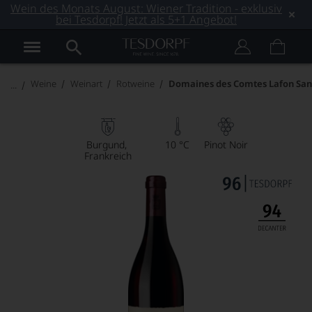
Wein des Monats August: Wiener Tradition - exklusiv
bei Tesdorpf! Jetzt als 5+1 Angebot!
Weine
Weinart
Rotweine
Domaines des Comtes Lafon San
Burgund
10 °C
Pinot Noir
Frankreich