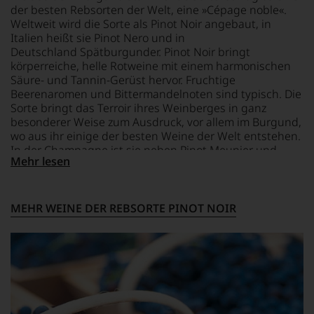
rasch
des
der
der besten Rebsorten der Welt, eine »Cépage noble«.
neben
Hauses
Master
Weltweit wird die Sorte als Pinot Noir angebaut, in
dem
Tesdorpf,
of
Italien heißt sie Pinot Nero und in
bis
diskutieren
Wine
Deutschland Spätburgunder. Pinot Noir bringt
dahin
leidenschaftlich,
und
körperreiche, helle Rotweine mit einem harmonischen
üblichen
aber
Weinbuchautor
Säure- und Tannin-Gerüst hervor. Fruchtige
20
konstruktiv
Michael
Beerenaromen und Bittermandelnoten sind typisch. Die
Punkte-
jeden
Broadbant
Sorte bringt das Terroir ihres Weinberges in ganz
System
Wein
regelmäßig
etablierte.
besonderer Weise zum Ausdruck, vor allem im Burgund,
im
für
wo aus ihr einige der besten Weine der Welt entstehen.
Hinblick
den
Der
auf
In der Champagne ist sie neben Pinot Meunier und
Decanter,
große
Mehr lesen
Herkunft,
Chardonnay die dritte wichtige Rebsorte großer
leider
Durchbruch
Stilistik,
Champagner.
verstarb
gelang
Rebsortentypizität
er
Parker
und
unlängst.
MEHR WEINE DER REBSORTE PINOT NOIR
als
Charakteristik.
Auch
er
Und
die
den
daraus
große
Bordeaux-
ergeben
Dame
Jahrgang
sich
der
1982,
fundierte
britischen
von
Bewertungen
Weinkritik
Kritikern
jedes
Jancis