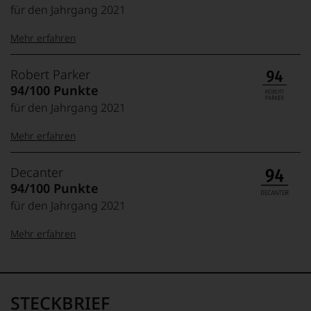
für den Jahrgang 2021
Mehr erfahren
99–100 Punkte:
Tesdorpf
Robert Parker
Der
94/100 Punkte
Name
für den Jahrgang 2021
Tesdorpf
95–98 Punkte:
steht
Mehr erfahren
für
»Fine
90–94 Punkte:
Wine«,
100-96 Punkte:
Robert
Decanter
für
Parker
94/100 Punkte
die
Ganz
edlen
für den Jahrgang 2021
85–89 Punkte:
ohne
Weine
Frage
der
Mehr erfahren
war
Welt,
Robert
95-90 Punkte:
wie
Parker
100-98 Punkte:
Decanter
kaum
einer
Unter 85 Punkte:
Der
ein
der
»Decanter«
anderer.
STECKBRIEF
einflussreichsten
ist
Das