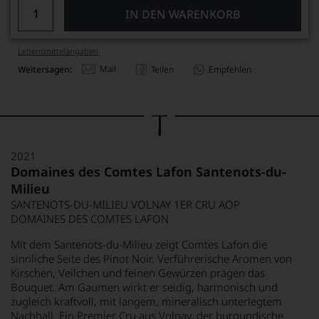
IN DEN WARENKORB
Lebensmittel­angaben
Mail
Weitersagen:
Teilen
Empfehlen
2021
Domaines des Comtes Lafon Santenots-du-
Milieu
SANTENOTS-DU-MILIEU VOLNAY 1ER CRU AOP
DOMAINES DES COMTES LAFON
Mit dem Santenots-du-Milieu zeigt Comtes Lafon die
sinnliche Seite des Pinot Noir. Verführerische Aromen von
Kirschen, Veilchen und feinen Gewürzen prägen das
Bouquet. Am Gaumen wirkt er seidig, harmonisch und
zugleich kraftvoll, mit langem, mineralisch unterlegtem
Nachhall. Ein Premier Cru aus Volnay, der burgundische