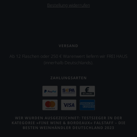
unserer
Bestellung widerrufen
Expertenrunde
wider.
Bitte
beachten
Sie
auch
unsere
VERSAND
untenstehenden
Erläuterungen,
Ab 12 Flaschen oder 250 € Warenwert liefern wir FREI HAUS
dann
(innerhalb Deutschlands).
wissen
Sie
dank
ZAHLUNGSARTEN
unserer
Bewertungen
stets,
was
für
einen
Wein
WIR WURDEN AUSGEZEICHNET: TESTSIEGER IN DER
KATEGORIE »FINE WINE & BORDEAUX« FALSTAFF – DIE
Sie
BESTEN WEINHÄNDLER DEUTSCHLAND 2023
hier
genießen