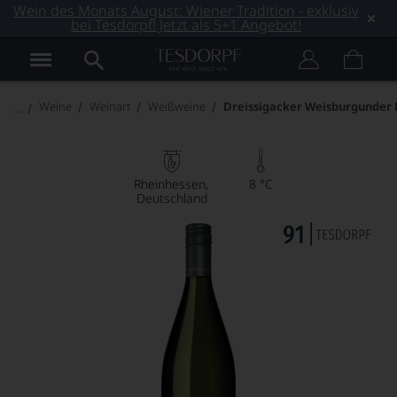
Wein des Monats August: Wiener Tradition - exklusiv
bei Tesdorpf! Jetzt als 5+1 Angebot!
Weine
Weinart
Weißweine
Dreissigacker Weisburgunder 
Rheinhessen
8 °C
Deutschland