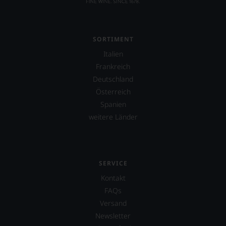
jeden
Wein
im
Hinblick
SORTIMENT
auf
Herkunft,
Italien
Stilistik,
Frankreich
Rebsortentypizität
Deutschland
und
Charakteristik.
Österreich
Und
Spanien
daraus
weitere Länder
ergeben
sich
fundierte
Bewertungen
jedes
SERVICE
einzelnen
Weines.
Kontakt
Warum
FAQs
also
Versand
sollen
Sie
Newsletter
als