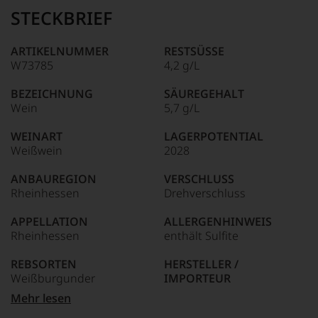
Name
STECKBRIEF
Tesdorpf
95–98 Punkte:
steht
für
ARTIKELNUMMER
RESTSÜSSE
»Fine
W73785
4,2 g/L
90–94 Punkte:
Wine«,
für
BEZEICHNUNG
SÄUREGEHALT
die
Wein
5,7 g/L
edlen
85–89 Punkte:
Weine
WEINART
LAGERPOTENTIAL
der
Weißwein
2028
Welt,
wie
ANBAUREGION
VERSCHLUSS
kaum
Rheinhessen
Drehverschluss
Unter 85 Punkte:
ein
anderer.
APPELLATION
ALLERGENHINWEIS
Das
Rheinhessen
enthält Sulfite
dokumentieren
wir
REBSORTEN
HERSTELLER /
auch
Weißburgunder
IMPORTEUR
und
gerade
Weingut
Mehr lesen
mit
BIO KENNZEICHNUNG
Dreisigacker,67595,Bechth