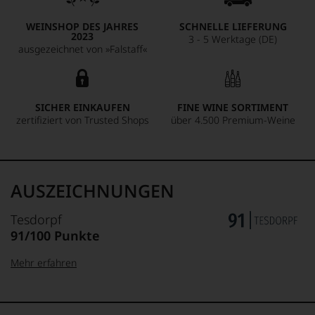
WEINSHOP DES JAHRES
SCHNELLE LIEFERUNG
2023
3 - 5 Werktage (DE)
ausgezeichnet von »Falstaff«
SICHER EINKAUFEN
FINE WINE SORTIMENT
zertifiziert von Trusted Shops
über 4.500 Premium-Weine
AUSZEICHNUNGEN
Tesdorpf
91/100 Punkte
Mehr erfahren
99–100 Punkte:
Tesdorpf
Der