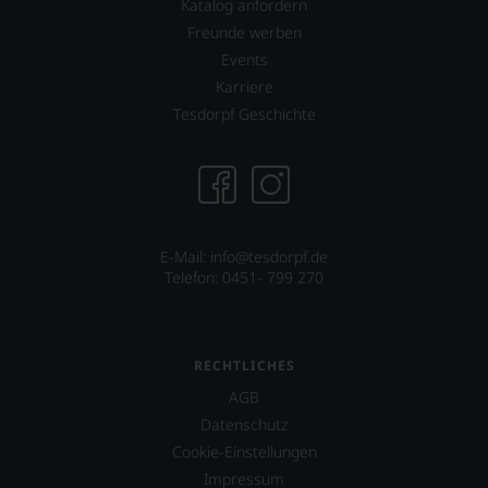
Katalog anfordern
Kunde
Freunde werben
des
Hauses
Events
nicht
Karriere
davon
Tesdorpf Geschichte
profitieren,
statt
an
Stelle
sich
nur
auf
E-Mail: info@tesdorpf.de
Einschätzungen
Telefon: 0451- 799 270
einzelner
Kritiker
verlassen
zu
RECHTLICHES
müssen?
Unsere
AGB
Bewertungen
Datenschutz
spiegeln
das
Cookie-Einstellungen
Ergebnis
Impressum