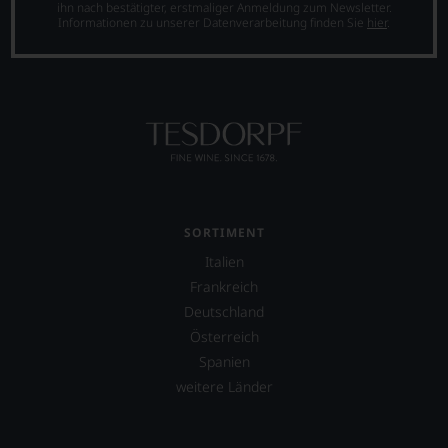
ihn nach bestätigter, erstmaliger Anmeldung zum Newsletter.
Einschätzungen
Informationen zu unserer Datenverarbeitung finden Sie
hier
.
einzelner
Kritiker
verlassen
zu
müssen?
Unsere
Bewertungen
spiegeln
das
Ergebnis
unserer
SORTIMENT
Expertenrunde
wider.
Italien
Bitte
Frankreich
beachten
Deutschland
Sie
auch
Österreich
unsere
Spanien
untenstehenden
weitere Länder
Erläuterungen,
dann
wissen