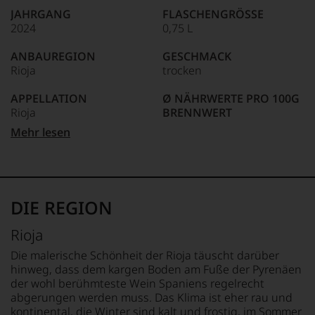
wie
JAHRGANG
FLASCHENGRÖSSE
kaum
2024
0,75 L
Unter 85 Punkte:
ein
anderer.
ANBAUREGION
GESCHMACK
Das
Rioja
trocken
dokumentieren
wir
APPELLATION
Ø NÄHRWERTE PRO 100G
auch
Rioja
BRENNWERT
und
gerade
305 kJ / 72 kcal
Mehr lesen
mit
REBSORTEN
FETT
Bewertungen
100% Tempranillo
0 g
und
davon gesättigte
Medaillen
TRINKTEMPERATUR
Fettsäuren: 0 g
renommierter
6 °C
KOHLENHYDRATE
DIE REGION
Weinjournalisten
0,2 g
oder
ALKOHOLGEHALT
davon Zucker: 0,2 g
Rioja
Fachpublikationen
12 % Vol.
EIWEISS
in
0 g
Die malerische Schönheit der Rioja täuscht darüber
unseren
RESTSÜSSE
SALZ
hinweg, dass dem kargen Boden am Fuße der Pyrenäen
Aussendungen
2 g/L
0 g
der wohl berühmteste Wein Spaniens regelrecht
oder
abgerungen werden muss. Das Klima ist eher rau und
in
SÄUREGEHALT
ZUTATEN
kontinental, die Winter sind kalt und frostig, im Sommer
unserem