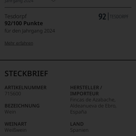
Jahrgang 2024
Tesdorpf
92/100 Punkte
für den Jahrgang 2024
Mehr erfahren
99–100 Punkte:
Tesdorpf
Der
Name
STECKBRIEF
Tesdorpf
95–98 Punkte:
steht
für
ARTIKELNUMMER
HERSTELLER /
»Fine
715600
IMPORTEUR
90–94 Punkte:
Wine«,
Fincas de Azabache,
für
BEZEICHNUNG
Aldeanueva de Ebro,
die
Wein
España
edlen
85–89 Punkte:
Weine
WEINART
LAND
der
Weißwein
Spanien
Welt,