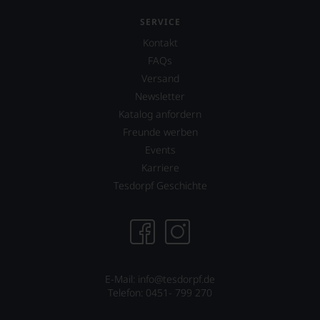
Sie
dank
SERVICE
unserer
Bewertungen
Kontakt
stets,
FAQs
was
Versand
für
einen
Newsletter
Wein
Katalog anfordern
Sie
Freunde werben
hier
genießen
Events
können.
Karriere
Natürlich
Tesdorpf Geschichte
müssen
Sie
in
Zukunft
auf
R.
Parker
E-Mail: info@tesdorpf.de
&
Telefon: 0451- 799 270
Co,