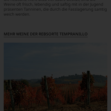
das
Weine oft frisch, lebendig und saftig mit in der Jugend
Experten-
präsenten Tanninen, die durch die Fasslagerung samtig
und
weich werden.
Verkostungsteam
des
Hauses
Tesdorpf,
MEHR WEINE DER REBSORTE TEMPRANILLO
diskutieren
leidenschaftlich,
aber
konstruktiv
jeden
Wein
im
Hinblick
auf
Herkunft,
Stilistik,
Rebsortentypizität
und
Charakteristik.
Und
daraus