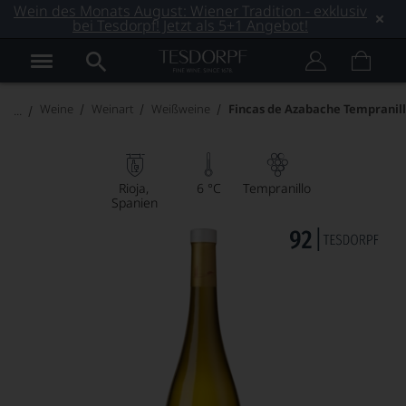
Wein des Monats August: Wiener Tradition - exklusiv
bei Tesdorpf! Jetzt als 5+1 Angebot!
Weine
Weinart
Weißweine
Fincas de Azabache Tempranil
Rioja
6 °C
Tempranillo
Spanien