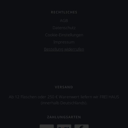
nicht
verzichten,
aber
RECHTLICHES
Sie
AGB
finden
fortan
Datenschutz
an
Cookie-Einstellungen
jedem
Impressum
Wein
auch
Bestellung widerrufen
unsere
Tesdorpf-
Bewertung.
Wir
beurteilen
unsere
Weine
VERSAND
nach
Ab 12 Flaschen oder 250 € Warenwert liefern wir FREI HAUS
dem
(innerhalb Deutschlands).
bekannten
und
bewährten
ZAHLUNGSARTEN
100-
Punkte-