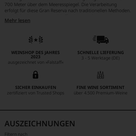
700 Meter über dem Meeresspiegel. Die Verarbeitung
erfolgt für diese Gran Reserva nach traditionellen Methoden.
Und dabei kommt ein verblüffender Rioja heraus, der
Mehr lesen
burgundisch anmutende Feinheit mit enormer
Konzentration und Komplexität verbindet. Da vermählen
sich rotfruchtige Aromen von Kirschen und Beeren mit
Vanille, Lakritz und Mokka, und diese wiederum mit floralen
Akzenten von Veilchen. Dahinter machen sich mediterrane
WEINSHOP DES JAHRES
SCHNELLE LIEFERUNG
Gewürze wie Rosmarin bemerkbar. Der Geschmack ist saftig
2023
3 - 5 Werktage (DE)
mit geschmeidigen Tanninen, die Präsenz ist feingliedrig
ausgezeichnet von »Falstaff«
und doch wieder so dicht und komplex mit großartiger
Länge. Kein Kraftpaket, sondern ein in feinsten Zwirn
gekleideter Gentleman. Und diese grandiose Gran Reserva
bringt auch noch Reserven für gut 20-25 Jahre mit.
SICHER EINKAUFEN
FINE WINE SORTIMENT
zertifiziert von Trusted Shops
über 4.500 Premium-Weine
AUSZEICHNUNGEN
Filtern nach