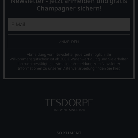
Newsletter - Jetzt anmelden und gratis
auf
auf
nicht
40.000
der
Champagner sichern!
verzichten,
anwuchs.
er
aber
Parker-
auch
Sie
Bewertungen
international
finden
sind
wichtige
fortan
heute
Persönlichkeiten
an
aus
vorstellt,
ANMELDEN
jedem
der
die
Wein
Weinkritik
sich
Abmeldung vom Newsletter jederzeit möglich. Ihr
auch
nicht
um
Willkommensgutschein ist ab 200 € Warenwert gültig und Sie erhalten
unsere
ihn nach bestätigter, erstmaliger Anmeldung zum Newsletter.
mehr
den
Tesdorpf-
Informationen zu unserer Datenverarbeitung finden Sie
hier
.
wegzudenken.
Wein
Bewertung.
verdient
Ab
Wir
gemacht
2012
beurteilen
haben,
zog
unsere
z.B.
sich
Weine
Mike
Parker
nach
D.
zunehmend
dem
von
zurück
bekannten
der
und
und
berühmten
verkaufte
bewährten
Rockband
seinen
100-
SORTIMENT
Beastie