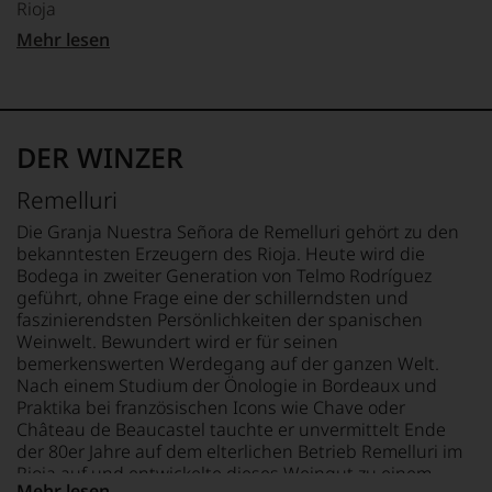
studierte
Rioja
sich
unserem
zunächst
seit
LAND
Webshop,
Mehr lesen
Journalismus
2012
QUALITÄTSSTUFE
Spanien
um
an
zunehmend
Gran Reserva
zu
der
zurückgezogen
unterstreichen,
FLASCHENGRÖSSE
Universität
hat.
auf
REBSORTEN
0,75 L
von
Er
welch
76% Tempranillo
Wisconsin.
DER WINZER
hat
hohem
22% Garnacha
GESCHMACK
Bedingt
mit
Niveau
2% Graciano
trocken
durch
Remelluri
Kreativität
sich
seinen
und
unsere
BIO KENNZEICHNUNG
Ø NÄHRWERTE PRO 100G
Vater
Die Granja Nuestra Señora de Remelluri gehört zu den
Innovationsgeist
Weinselektion
HÄNDLER
BRENNWERT
wandte
bekanntesten Erzeugern des Rioja. Heute wird die
Weinjournalismus
bewegt.
er
DE-ÖKO-006
0 kJ / 0 kcal
Bodega in zweiter Generation von Telmo Rodríguez
und
Das
sich
FETT
geführt, ohne Frage eine der schillerndsten und
Weinbewertung
aber
aber
BIO KENNZEICHNUNG
0 g
faszinierendsten Persönlichkeiten der spanischen
revolutioniert.
genügt
vor
PRODUKT
davon gesättigte
Weinwelt. Bewundert wird er für seinen
uns
Der
allen
ES-ECO-026-VAS
Fettsäuren: 0 g
bemerkenswerten Werdegang auf der ganzen Welt.
nicht
studierte
Dingen
KOHLENHYDRATE
Nach einem Studium der Önologie in Bordeaux und
mehr.
Rechtsanwalt
nach
TRINKTEMPERATUR
0 g
Praktika bei französischen Icons wie Chave oder
Wir
verstand
1978
18 °C
davon Zucker: 0 g
Château de Beaucastel tauchte er unvermittelt Ende
haben
sich
zunehmend
EIWEISS
festgestellt,
der 80er Jahre auf dem elterlichen Betrieb Remelluri im
als
der
ALKOHOLGEHALT
0 g
dass
Rioja auf und entwickelte dieses Weingut zu einem
Sprachrohr
Weinwelt
Mehr lesen