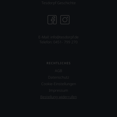
wie
Tool
Tesdorpf Geschichte
vor
über
äußerst
dessen
bedeutenden
Projekt
Publikation.
eines
Weinguts
in
Arizona.
E-Mail: info@tesdorpf.de
Telefon: 0451- 799 270
Ebenfalls
unterstützt
er
das
RECHTLICHES
Projekt
»One
AGB
World
Datenschutz
One
Cookie-Einstellungen
Wine«,
das
Impressum
vor
Bestellung widerrufen
allen
Dingen
das
Miteinander