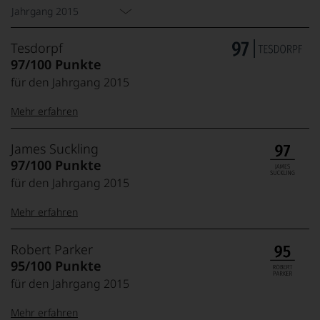
Jahrgang 2015
Tesdorpf
97/100 Punkte
für den Jahrgang 2015
Mehr erfahren
99–100 Punkte:
Tesdorpf
James Suckling
Der
97/100 Punkte
Name
für den Jahrgang 2015
Tesdorpf
95–98 Punkte:
steht
Mehr erfahren
für
»Fine
90–94 Punkte:
Wine«,
100-95 Punkte:
James
Robert Parker
für
Suckling
95/100 Punkte
die
Der
edlen
für den Jahrgang 2015
85–89 Punkte:
Amerikaner
90 Punkte und
Weine
James
mehr:
der
Mehr erfahren
Suckling,