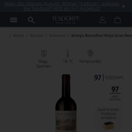
Wein des Monats August: Wiener Tradition - exklusiv
bei Tesdorpf! Jetzt als 5+1 Angebot!
Weine
Weinart
Rotweine
Granja Remelluri Rioja Gran Res
Rioja
18 °C
Tempranillo
Spanien
Auch in einer
Holzkiste
erhältlich