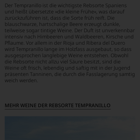
»outstanding«
schrieb
auf
Der Tempranillo ist die wichtigste Rebsorte Spaniens
bewertete
aber
Einschätzungen
und heißt übersetzte »die kleine Frühe«, was darauf
und
auch
einzelner
zurückzuführen ist, dass die Sorte früh reift. Die
mit
über
Kritiker
blauschwarze, hartschalige Beere erzeugt dunkle,
seinem
Australien,
verlassen
teilweise sogar tintige Weine. Der Duft ist unverkennbar
Urteil
Neuseeland
zu
intensiv nach Himbeeren und Waldbeeren, Kirsche und
recht
und
müssen?
Pflaume. Vor allem in der Rioja und Ribera del Duero
behalten
Amerika.
Unsere
sollte.
wird Tempranillo lange im Holzfass ausgebaut, so dass
Der
Bewertungen
Der
Zigarrenliebhaber
ausgesprochen langlebige Weine entstehen. Obwohl
spiegeln
Jahrgang
Suckling
die Rebsorte nicht allzu viel Säure besitzt, sind die
das
gilt
schrieb
Ergebnis
Weine oft frisch, lebendig und saftig mit in der Jugend
heute
auch
unserer
präsenten Tanninen, die durch die Fasslagerung samtig
als
nebenbei
Expertenrunde
weich werden.
einer
für
wider.
der
die
Bitte
größten
Zeitschrift
beachten
in
Cigar
Sie
MEHR WEINE DER REBSORTE TEMPRANILLO
der
Afficionado
auch
Geschichte
und
unsere
des
veröffentlichte
untenstehenden
Bordelais
Bücher,
Erläuterungen,
und
etwa
dann
genießt
über
wissen