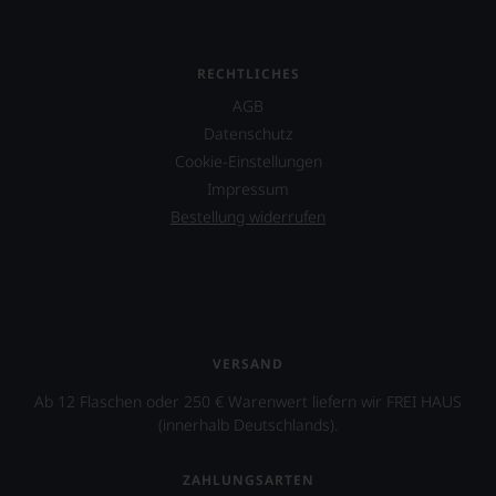
unsere
dem
Tesdorpf-
von
Bewertung.
Robert
Wir
Parker
RECHTLICHES
beurteilen
implementierten
unsere
AGB
100-
Weine
Datenschutz
Punkte-
nach
System.
Cookie-Einstellungen
dem
Impressum
bekannten
Seit
und
2010
Bestellung widerrufen
bewährten
existiert
100-
auch
Punkte-
ein
System.
»Falstaff
Wir
Deutschland«
freuen
mit
uns
dem
VERSAND
sehr
Schwerpunkt
Ihnen
Wein
Ab 12 Flaschen oder 250 € Warenwert liefern wir FREI HAUS
auf
und
(innerhalb Deutschlands).
diesem
Gastronomie
Weg
in
ZAHLUNGSARTEN
eine
Deutschland