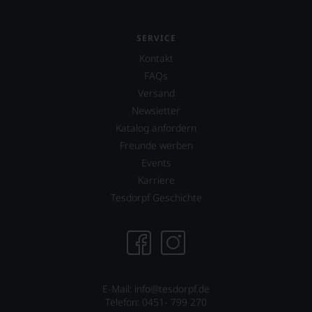
hier
Wein-
genießen
und
können.
Gourmetmagazin
SERVICE
Falstaff
Natürlich
schreiben
Kontakt
müssen
und
Sie
FAQs
beurteilen
in
Versand
Weinexperten
Zukunft
schwerpunktmäßig
Newsletter
auf
Weine
R.
Katalog anfordern
aus
Parker
Freunde werben
Österreich,
&
aber
Events
Co,
auch
nicht
Karriere
aus
verzichten,
Tesdorpf Geschichte
vielen
aber
weiteren
Sie
wichtigen
finden
Weinbauregionen
fortan
der
an
Welt.
jedem
Bewertet
Wein
E-Mail: info@tesdorpf.de
wird
auch
Telefon: 0451- 799 270
nach