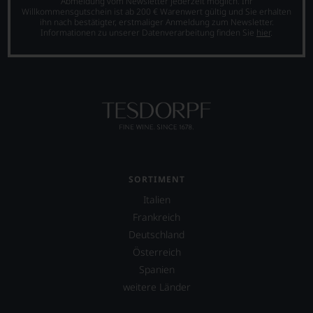
Abmeldung vom Newsletter jederzeit möglich. Ihr
Ergebnis
Datenbank.
Willkommensgutschein ist ab 200 € Warenwert gültig und Sie erhalten
unserer
ihn nach bestätigter, erstmaliger Anmeldung zum Newsletter.
Neben
Informationen zu unserer Datenverarbeitung finden Sie
hier
.
Expertenrunde
den
wider.
Magazinen
Bitte
veröffentlicht
beachten
der
Sie
Falstaff-
auch
Verlag
unsere
jährlich
untenstehenden
einen
Erläuterungen,
Restaurantführer,
dann
zwei
wissen
Weinführer,
SORTIMENT
Sie
einen
dank
Italien
Bar-
unserer
und
Frankreich
Bewertungen
Spiritsguide
stets,
Deutschland
sowie
was
Österreich
einen
für
Caféguide.
Spanien
einen
weitere Länder
Wein
Im
Sie
hauptsächlichen