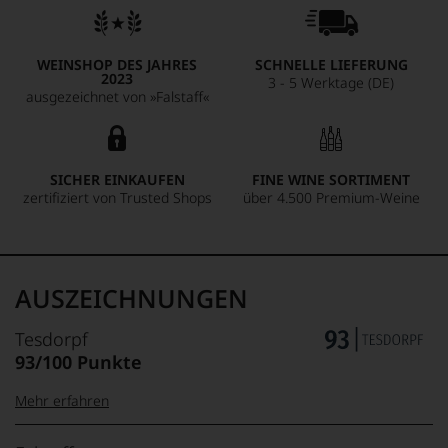
Beeren, weißem Nugat und gerösteten Haselnüssen. Am
Gaumen überzeugt er mit spritziger Säure und einem Hauch
von Himbeeren, wobei die geringe Dosage von 4 g/l für
einen trockenen und erfrischenden Abgang sorgt. Großes
WEINSHOP DES JAHRES
SCHNELLE LIEFERUNG
2023
Sekt-Kino!
3 - 5 Werktage (DE)
ausgezeichnet von »Falstaff«
SICHER EINKAUFEN
FINE WINE SORTIMENT
zertifiziert von Trusted Shops
über 4.500 Premium-Weine
AUSZEICHNUNGEN
Tesdorpf
93/100 Punkte
Mehr erfahren
99–100 Punkte:
Tesdorpf