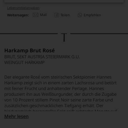
Lebensmittel­angaben
Mail
Weitersagen:
Teilen
Empfehlen
Harkamp Brut Rosé
BRUT, SEKT AUSTRIA STEIERMARK G.U.
WEINGUT HARKAMP
Der elegante Rosé vom steirischen Sektpionier Hannes
Harkamp zeigt sich in einem zarten Lachsrosa und betört
mit feiner Frucht und anhaltender Perlage. Hannes
produziert ihn aus Weißburgunder, der durch die Zugabe
von 10 Prozent stillem Pinot Noir seine zarte Farbe und
zusätzlichen geschmacklichen Tiefgang erhält. Der
biodynamisch hergestellte Sekt reift achtzehn Monate auf
Mehr lesen
der Hefe, was ihm Komplexität und eine cremige Textur
verleiht. In der Nase entfalten sich Aromen von roten