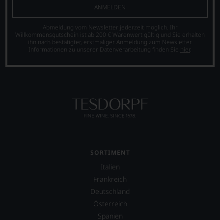
Kritiker
gilt
ANMELDEN
verlassen
heute
zu
als
Abmeldung vom Newsletter jederzeit möglich. Ihr
müssen?
einer
Willkommensgutschein ist ab 200 € Warenwert gültig und Sie erhalten
Unsere
ihn nach bestätigter, erstmaliger Anmeldung zum Newsletter.
der
Bewertungen
Informationen zu unserer Datenverarbeitung finden Sie
hier
.
größten
spiegeln
in
das
der
Ergebnis
Geschichte
unserer
des
Expertenrunde
Bordelais
wider.
und
Bitte
genießt
beachten
Kultstatus.
Sie
Und
auch
er
unsere
SORTIMENT
verschaffte
untenstehenden
Robert
Italien
Erläuterungen,
Parker
Frankreich
dann
ein
wissen
Deutschland
derart
Sie
hohes
Österreich
dank
Maß
Spanien
unserer