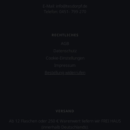
mehr
Sie
E-Mail: info@tesdorpf.de
wegzudenken.
finden
Telefon: 0451- 799 270
fortan
Ab
an
2012
jedem
zog
Wein
sich
RECHTLICHES
auch
Parker
unsere
AGB
zunehmend
Tesdorpf-
zurück
Datenschutz
Bewertung.
und
Cookie-Einstellungen
Wir
verkaufte
beurteilen
Impressum
seinen
unsere
Newsletter.
Bestellung widerrufen
Weine
Chefredakteurin
nach
des
dem
»Wine
bekannten
Advocate«
und
ist
bewährten
heute
100-
Master
VERSAND
Punkte-
of
System.
Ab 12 Flaschen oder 250 € Warenwert liefern wir FREI HAUS
Wine
Wir
Lisa
(innerhalb Deutschlands).