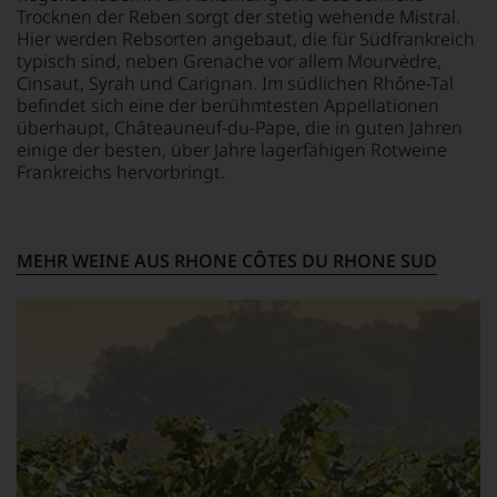
das
und
Trocknen der Reben sorgt der stetig wehende Mistral.
sich
Verkostungsteam
Hier werden Rebsorten angebaut, die für Südfrankreich
rasch
des
typisch sind, neben Grenache vor allem Mourvèdre,
neben
Hauses
Cinsaut, Syrah und Carignan. Im südlichen Rhône-Tal
dem
Tesdorpf,
befindet sich eine der berühmtesten Appellationen
bis
diskutieren
überhaupt, Châteauneuf-du-Pape, die in guten Jahren
dahin
leidenschaftlich,
einige der besten, über Jahre lagerfähigen Rotweine
üblichen
aber
Frankreichs hervorbringt.
20
konstruktiv
Punkte-
jeden
System
Wein
etablierte.
im
MEHR WEINE AUS RHONE CÔTES DU RHONE SUD
Hinblick
Der
auf
große
Herkunft,
Durchbruch
Stilistik,
gelang
Rebsortentypizität
Parker
und
als
Charakteristik.
er
Und
den
daraus
Bordeaux-
ergeben
Jahrgang
sich
1982,
fundierte