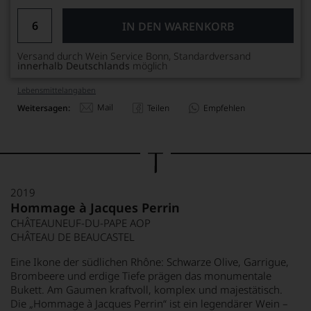
IN DEN WARENKORB
Versand durch Wein Service Bonn, Standardversand
innerhalb Deutschlands
möglich
Lebensmittel­angaben
Mail
Weitersagen:
Teilen
Empfehlen
2019
Hommage à Jacques Perrin
CHÂTEAUNEUF-DU-PAPE AOP
CHÂTEAU DE BEAUCASTEL
Eine Ikone der südlichen Rhône: Schwarze Olive, Garrigue,
Brombeere und erdige Tiefe prägen das monumentale
Bukett. Am Gaumen kraftvoll, komplex und majestätisch.
Die „Hommage à Jacques Perrin“ ist ein legendärer Wein –