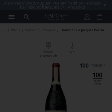
Wein des Monats August: Wiener Tradition - exklusiv
bei Tesdorpf! Jetzt als 5+1 Angebot!
Weine
Weinart
Rotweine
Hommage à Jacques Perrin
Rhône
16 °C
Frankreich