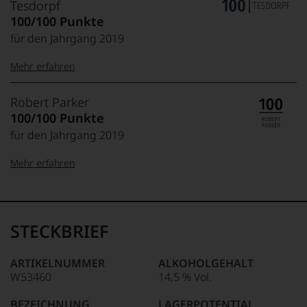
Tesdorpf
100/100 Punkte
für den Jahrgang 2019
Mehr erfahren
99–100 Punkte:
Tesdorpf
Robert Parker
Der
100/100 Punkte
Name
für den Jahrgang 2019
Tesdorpf
95–98 Punkte:
steht
Mehr erfahren
für
»Fine
90–94 Punkte:
Wine«,
100-96 Punkte:
Robert
für
Parker
die
Ganz
STECKBRIEF
edlen
85–89 Punkte:
ohne
Weine
Frage
der
war
ARTIKELNUMMER
ALKOHOLGEHALT
Welt,
Robert
W53460
14,5 % Vol.
95-90 Punkte:
wie
Parker
kaum
einer
BEZEICHNUNG
LAGERPOTENTIAL
Unter 85 Punkte: