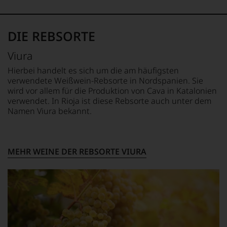
sich
fundierte
Bewertungen
DIE REBSORTE
jedes
einzelnen
Viura
Weines.
Warum
Hierbei handelt es sich um die am häufigsten
also
verwendete Weißwein-Rebsorte in Nordspanien. Sie
sollen
wird vor allem für die Produktion von Cava in Katalonien
Sie
verwendet. In Rioja ist diese Rebsorte auch unter dem
als
Namen Viura bekannt.
Kunde
des
Hauses
nicht
davon
MEHR WEINE DER REBSORTE VIURA
profitieren,
statt
an
Stelle
sich
nur
auf