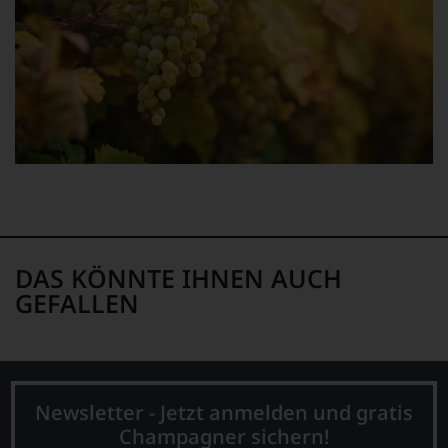
Einschätzungen
einzelner
Kritiker
verlassen
zu
müssen?
Unsere
Bewertungen
spiegeln
das
Ergebnis
unserer
Expertenrunde
wider.
Bitte
DAS KÖNNTE IHNEN AUCH
beachten
GEFALLEN
Sie
auch
unsere
untenstehenden
Erläuterungen,
dann
Newsletter - Jetzt anmelden und gratis
wissen
Champagner sichern!
Sie