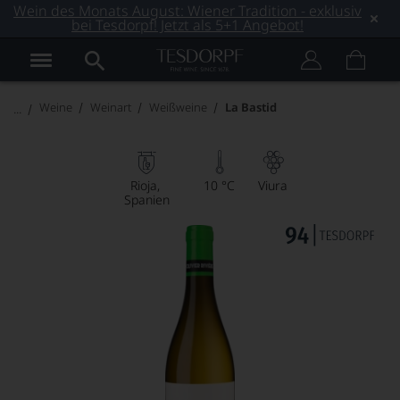
Wein des Monats August: Wiener Tradition - exklusiv
bei Tesdorpf! Jetzt als 5+1 Angebot!
Weine
Weinart
Weißweine
La Bastid
Rioja
10 °C
Viura
Spanien