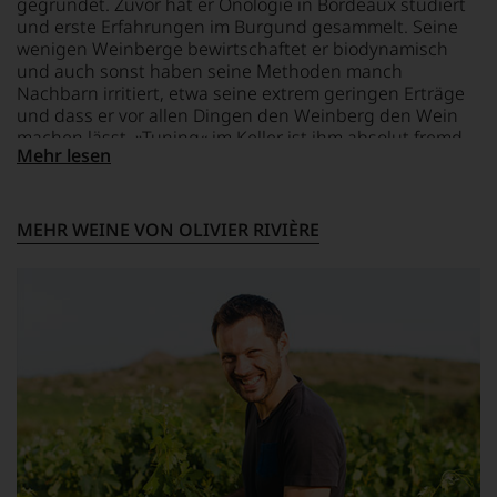
gegründet. Zuvor hat er Önologie in Bordeaux studiert
Webshop,
und erste Erfahrungen im Burgund gesammelt. Seine
um
zu
wenigen Weinberge bewirtschaftet er biodynamisch
unterstreichen,
und auch sonst haben seine Methoden manch
auf
Nachbarn irritiert, etwa seine extrem geringen Erträge
welch
und dass er vor allen Dingen den Weinberg den Wein
hohem
machen lässt. »Tuning« im Keller ist ihm absolut fremd.
Niveau
Mehr lesen
Seine Weine sorgen wegen ihrer hohen Qualität und vor
sich
allen Dingen wegen ihrer Authentizität für Furore und
unsere
begeistern geradezu Kritiker wie Liebhaber. Nur leider
Weinselektion
sind sie streng limitiert.
MEHR WEINE VON OLIVIER RIVIÈRE
bewegt.
Das
aber
genügt
uns
nicht
mehr.
Wir
haben
festgestellt,
dass
manch
eine