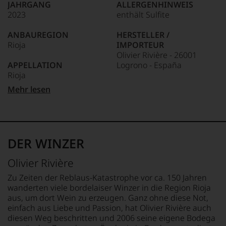
Eigenständiges.
JAHRGANG
ALLERGENHINWEIS
kaum
2023
enthält Sulfite
Unter 85 Punkte:
ein
Für Entdecker und anspruchsvolle Genießer: Dieser Wein
anderer.
eignet sich nicht an den schnellen Genuss. Er fordert
ANBAUREGION
HERSTELLER /
Das
Aufmerksamkeit und belohnt sie mit Komplexität und
Rioja
IMPORTEUR
dokumentieren
Entwicklung im Glas. Mit Luft gewinnt er deutlich an Tiefe
Olivier Rivière - 26001
wir
und zeigt immer neue Facetten. Als Speisenbegleiter spielt
APPELLATION
Logrono - España
auch
er seine Stärken voll aus: zu Fisch, Geflügel oder auch zu
Rioja
und
kräftigeren Gerichten bringt er Struktur und Frische zugleich
gerade
LAND
Mehr lesen
ins Spiel.
mit
REBSORTEN
Spanien
Bewertungen
85% Viura
Unser Fazit: „Le Blanc“ ist ein Wein für alle, die Rioja neu
und
15% Garnacha Blanca
FLASCHENGRÖSSE
entdecken möchten. Wer terroirgeprägte Weißweine mit
Medaillen
0,75 L
Charakter sucht, findet hier eine eigenständige
renommierter
TRINKTEMPERATUR
Interpretation, die lange im Gedächtnis bleibt.
DER WINZER
Weinjournalisten
10 °C
GESCHMACK
oder
trocken
Olivier Rivière
Fachpublikationen
in
Zu Zeiten der Reblaus-Katastrophe vor ca. 150 Jahren
unseren
wanderten viele bordelaiser Winzer in die Region Rioja
Aussendungen
aus, um dort Wein zu erzeugen. Ganz ohne diese Not,
oder
einfach aus Liebe und Passion, hat Olivier Rivière auch
in
diesen Weg beschritten und 2006 seine eigene Bodega
unserem