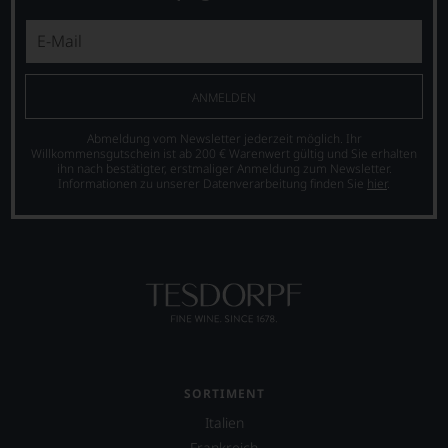
dank
unserer
Bewertungen
stets,
was
ANMELDEN
für
einen
Abmeldung vom Newsletter jederzeit möglich. Ihr
Wein
Willkommensgutschein ist ab 200 € Warenwert gültig und Sie erhalten
Sie
ihn nach bestätigter, erstmaliger Anmeldung zum Newsletter.
hier
Informationen zu unserer Datenverarbeitung finden Sie
hier
.
genießen
können.
Natürlich
müssen
Sie
in
Zukunft
auf
R.
Parker
SORTIMENT
&
Co,
Italien
nicht
Frankreich