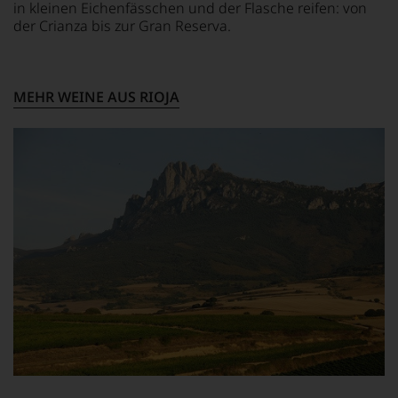
das
in kleinen Eichenfässchen und der Flasche reifen: von
Experten-
der Crianza bis zur Gran Reserva.
und
Verkostungsteam
des
Hauses
MEHR WEINE AUS RIOJA
Tesdorpf,
diskutieren
leidenschaftlich,
aber
konstruktiv
jeden
Wein
im
Hinblick
auf
Herkunft,
Stilistik,
Rebsortentypizität
und
Charakteristik.
Und
daraus
ergeben