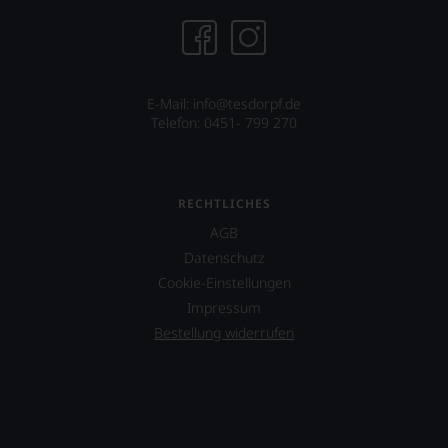
Wir
freuen
uns
sehr
Ihnen
E-Mail: info@tesdorpf.de
auf
Telefon: 0451- 799 270
diesem
Weg
eine
weitere
Hilfe
RECHTLICHES
an
AGB
die
Datenschutz
Hand
geben
Cookie-Einstellungen
zu
Impressum
können,
Bestellung widerrufen
den
richtigen
Wein
zu
finden.