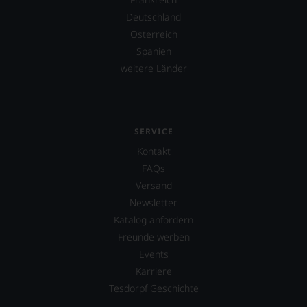
verzichten,
Deutschland
aber
Sie
Österreich
finden
Spanien
fortan
weitere Länder
an
jedem
Wein
auch
unsere
SERVICE
Tesdorpf-
Bewertung.
Kontakt
Wir
FAQs
beurteilen
Versand
unsere
Weine
Newsletter
nach
Katalog anfordern
dem
Freunde werben
bekannten
und
Events
bewährten
Karriere
100-
Tesdorpf Geschichte
Punkte-
System.